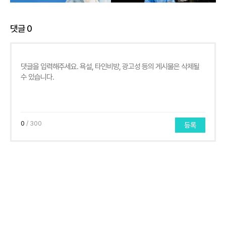
댓글
0
0
/ 300
등록