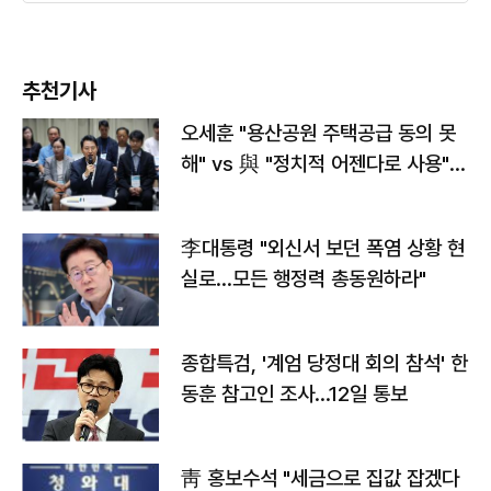
추천기사
오세훈 "용산공원 주택공급 동의 못
해" vs 與 "정치적 어젠다로 사용"
맞불
李대통령 "외신서 보던 폭염 상황 현
실로…모든 행정력 총동원하라"
종합특검, '계엄 당정대 회의 참석' 한
동훈 참고인 조사...12일 통보
靑 홍보수석 "세금으로 집값 잡겠다