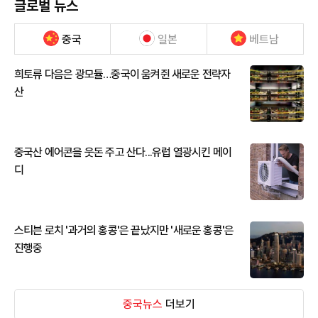
글로벌 뉴스
중국
일본
베트남
희토류 다음은 광모듈…중국이 움켜쥔 새로운 전략자
산
중국산 에어콘을 웃돈 주고 산다...유럽 열광시킨 메이
디
스티븐 로치 '과거의 홍콩'은 끝났지만 '새로운 홍콩'은
진행중
중국뉴스
더보기