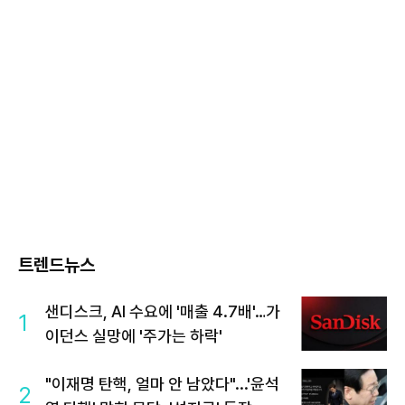
트렌드뉴스
샌디스크, AI 수요에 '매출 4.7배'…가
1
이던스 실망에 '주가는 하락'
"이재명 탄핵, 얼마 안 남았다"...'윤석
2