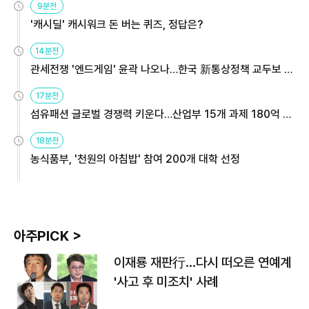
9분전
'캐시딜' 캐시워크 돈 버는 퀴즈, 정답은?
14분전
관세전쟁 '엔드게임' 윤곽 나오나…한국 新통상정책 교두보 활
용해야
17분전
섬유패션 글로벌 경쟁력 키운다…산업부 15개 과제 180억 지
원
18분전
농식품부, '천원의 아침밥' 참여 200개 대학 선정
아주PICK >
이재룡 재판行…다시 떠오른 연예계
'사고 후 미조치' 사례