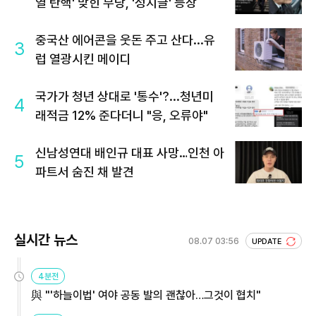
열 탄핵' 맞힌 무당, '성지글' 등장
중국산 에어콘을 웃돈 주고 산다...유
3
럽 열광시킨 메이디
국가가 청년 상대로 '통수'?...청년미
4
래적금 12% 준다더니 "응, 오류야"
신남성연대 배인규 대표 사망…인천 아
5
파트서 숨진 채 발견
실시간 뉴스
08.07 03:56
UPDATE
4분전
與 "'하늘이법' 여야 공동 발의 괜찮아…그것이 협치"