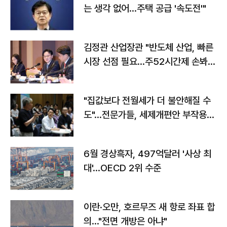
는 생각 없어…주택 공급 '속도전'"
김정관 산업장관 "반도체 산업, 빠른
시장 선점 필요…주52시간제 손봐
야"
"집값보다 전월세가 더 불안해질 수
도"…전문가들, 세제개편안 부작용
우려
6월 경상흑자, 497억달러 '사상 최
대'…OECD 2위 수준
이란·오만, 호르무즈 새 항로 좌표 합
의…"전면 개방은 아냐"