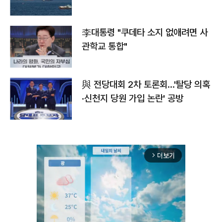
李대통령 "쿠데타 소지 없애려면 사
관학교 통합"
與 전당대회 2차 토론회…'탈당 의혹
·신천지 당원 가입 논란' 공방
더보기
arrow_forward_ios