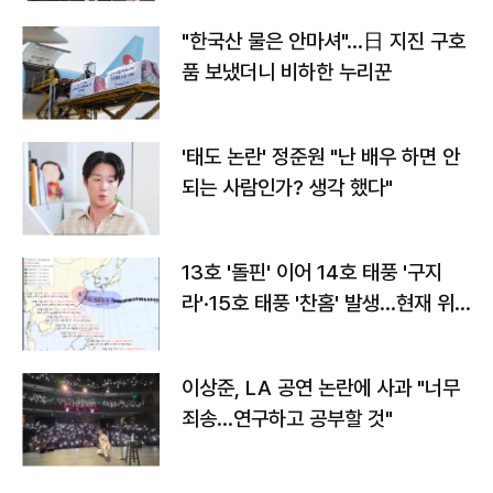
"한국산 물은 안마셔"…日 지진 구호
품 보냈더니 비하한 누리꾼
'태도 논란' 정준원 "난 배우 하면 안
되는 사람인가? 생각 했다"
13호 '돌핀' 이어 14호 태풍 '구지
라'·15호 태풍 '찬홈' 발생…현재 위
치와 이동경로는?
이상준, LA 공연 논란에 사과 "너무
죄송…연구하고 공부할 것"