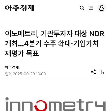
로
아
그
검
전
주
인
색
체
경
메
제
뉴
이노메트리, 기관투자자 대상 NDR
개최…4분기 수주 확대·기업가치
재평가 목표
아주경제
공
텍
입력 2025-09-29 10:09
유
스
트
크
기