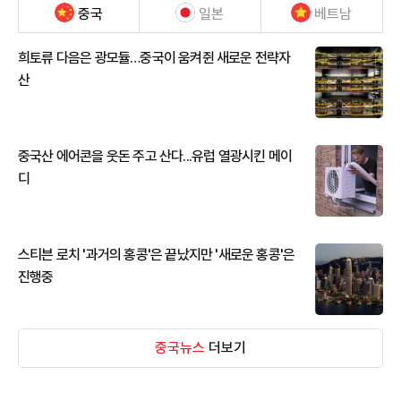
중국
일본
베트남
희토류 다음은 광모듈…중국이 움켜쥔 새로운 전략자
산
중국산 에어콘을 웃돈 주고 산다...유럽 열광시킨 메이
디
스티븐 로치 '과거의 홍콩'은 끝났지만 '새로운 홍콩'은
진행중
중국뉴스
더보기