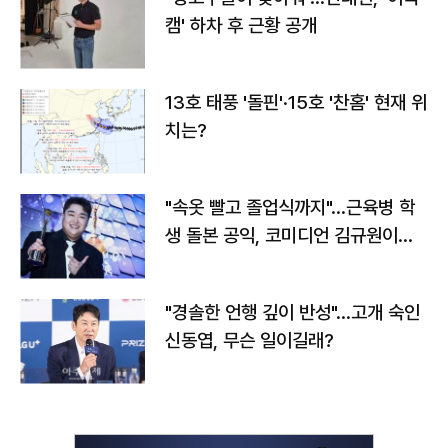
캠' 하차 후 근황 공개
13호 태풍 '돌핀'·15호 '찬홈' 현재 위
치는?
"속옷 빨고 졸업식까지"…근육병 학
생 돌본 공익, 코미디언 김규원이었
다
"경솔한 언행 깊이 반성"…고개 숙인
신동엽, 무슨 일이길래?