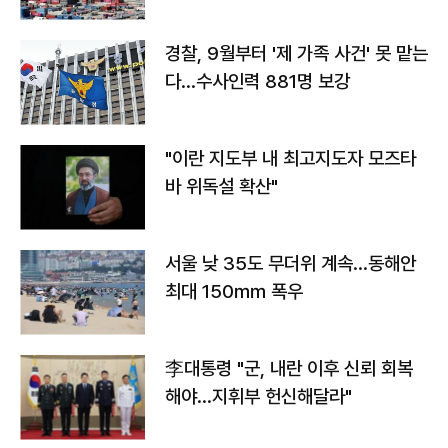
경찰, 9월부터 '제 가족 사건' 못 맡는
다…수사인력 881명 보강
"이란 지도부 내 최고지도자 모즈타
바 위독설 확산"
서울 낮 35도 무더위 계속…동해안
최대 150㎜ 폭우
李대통령 "군, 내란 이후 신뢰 회복
해야…지휘부 헌신해달라"