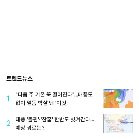
트렌드뉴스
"다음 주 기온 뚝 떨어진다"…태풍도
1
없이 열돔 박살 낸 '이것'
태풍 '돌핀'·'찬홈' 한반도 빗겨간다…
2
예상 경로는?