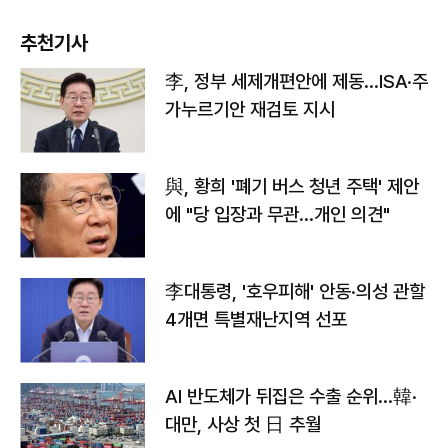
추천기사
李, 정부 세제개편안에 제동…ISA·주
가누르기안 재검토 지시
與, 황희 '폐기 버스 청년 주택' 제안
에 "당 입장과 무관…개인 의견"
李대통령, '호우피해' 안동·의성 관할
4개면 특별재난지역 선포
AI 반도체가 뒤집은 수출 순위…韓·
대만, 사상 첫 日 추월