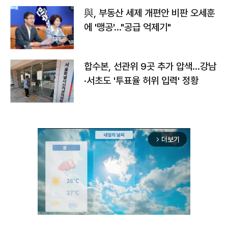
與, 부동산 세제 개편안 비판 오세훈
에 '맹공'…"공급 억제기"
합수본, 선관위 9곳 추가 압색…강남
·서초도 '투표율 허위 입력' 정황
더보기
arrow_forward_ios