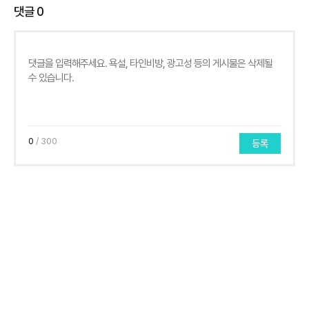
댓글
0
0
/ 300
등록