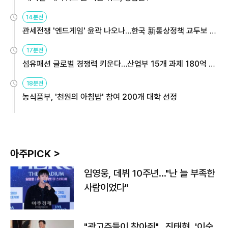
14분전
관세전쟁 '엔드게임' 윤곽 나오나…한국 新통상정책 교두보 활
용해야
17분전
섬유패션 글로벌 경쟁력 키운다…산업부 15개 과제 180억 지
원
18분전
농식품부, '천원의 아침밥' 참여 200개 대학 선정
아주PICK >
임영웅, 데뷔 10주년…"난 늘 부족한
사람이었다"
"광고주들이 찾아줘"…진태현, '이숙