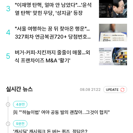
"이재명 탄핵, 얼마 안 남았다"...'윤석
3
열 탄핵' 맞힌 무당, '성지글' 등장
"서울 여행하는 꿈 뒤 찾아온 행운"…
4
327회차 연금복권720+ 당첨번호조
회 주목
버거·커피·치킨까지 줄줄이 매물…외
5
식 프랜차이즈 M&A '활기'
실시간 뉴스
08.08 21:22
UPDATE
4분전
與 "'하늘이법' 여야 공동 발의 괜찮아…그것이 협치"
9분전
'캐시딜' 캐시워크 돈 버는 퀴즈, 정답은?