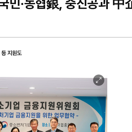
국민·농협銀, 중진공과 中
 등 지원도
이
미
지
확
대