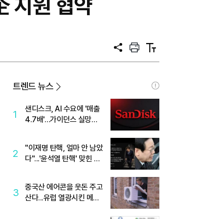
企 지원 협약
공
프
텍
유
린
스
트
트
크
기
트렌드 뉴스
샌디스크, AI 수요에 '매출
1
4.7배'…가이던스 실망에
'주가는 하락'
"이재명 탄핵, 얼마 안 남았
2
다"...'윤석열 탄핵' 맞힌 무
당, '성지글' 등장
중국산 에어콘을 웃돈 주고
3
산다...유럽 열광시킨 메이
디