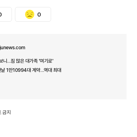
0
0
ajunews.com
타보니…짐 많은 대가족 '여기로'
첫날 1만10994대 계약…역대 최대
포 금지