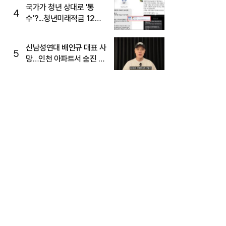
국가가 청년 상대로 '통
4
수'?...청년미래적금 12%
준다더니 "응, 오류야"
신남성연대 배인규 대표 사
5
망…인천 아파트서 숨진 채
발견