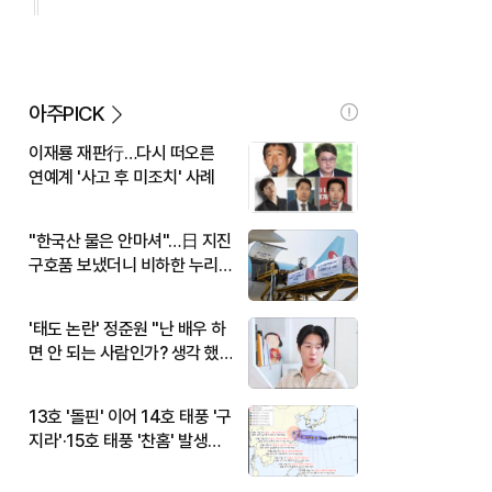
아주PICK
이재룡 재판行…다시 떠오른
연예계 '사고 후 미조치' 사례
"한국산 물은 안마셔"…日 지진
구호품 보냈더니 비하한 누리
꾼
'태도 논란' 정준원 "난 배우 하
면 안 되는 사람인가? 생각 했
다"
13호 '돌핀' 이어 14호 태풍 '구
지라'·15호 태풍 '찬홈' 발생…
현재 위치와 이동경로는?