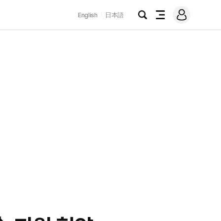
로
English
日本語
그
검
전
인
색
체
메
뉴