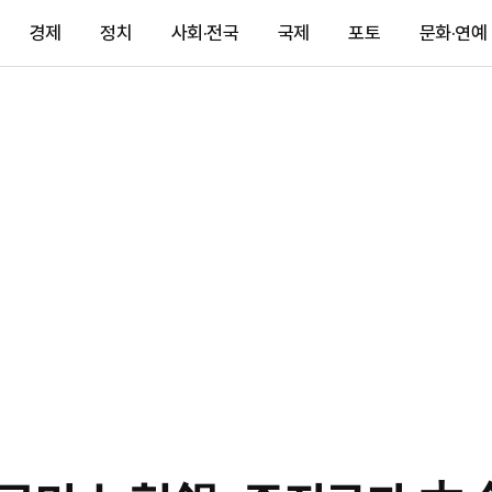
경제
정치
사회·전국
국제
포토
문화·연예