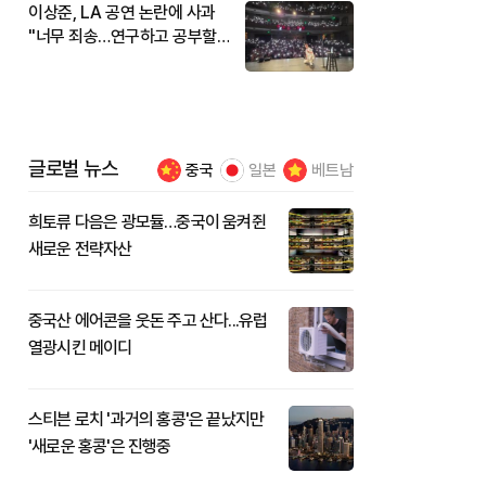
이상준, LA 공연 논란에 사과
"너무 죄송…연구하고 공부할
것"
글로벌 뉴스
중국
일본
베트남
희토류 다음은 광모듈…중국이 움켜쥔
새로운 전략자산
중국산 에어콘을 웃돈 주고 산다...유럽
열광시킨 메이디
스티븐 로치 '과거의 홍콩'은 끝났지만
'새로운 홍콩'은 진행중