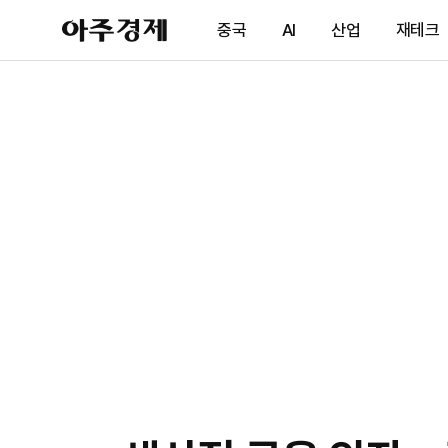
아
중국
AI
산업
재테크
주
경
제