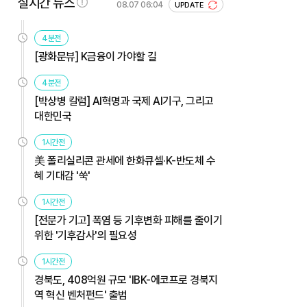
실시간 뉴스
08.07 06:04
UPDATE
4분전
[광화문뷰] K금융이 가야할 길
4분전
[박상병 칼럼] AI혁명과 국제 AI기구, 그리고
대한민국
1시간전
美 폴리실리콘 관세에 한화큐셀·K-반도체 수
혜 기대감 '쑥'
1시간전
[전문가 기고] 폭염 등 기후변화 피해를 줄이기
위한 '기후감사'의 필요성
1시간전
경북도, 408억원 규모 'IBK-에코프로 경북지
역 혁신 벤처펀드' 출범