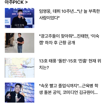
아주PICK >
임영웅, 데뷔 10주년…"난 늘 부족한
사람이었다"
"광고주들이 찾아줘"…진태현, '이숙
캠' 하차 후 근황 공개
13호 태풍 '돌핀'·15호 '찬홈' 현재 위
치는?
"속옷 빨고 졸업식까지"…근육병 학
생 돌본 공익, 코미디언 김규원이었
다