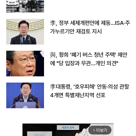
李, 정부 세제개편안에 제동…ISA·주
가누르기안 재검토 지시
與, 황희 '폐기 버스 청년 주택' 제안
에 "당 입장과 무관…개인 의견"
李대통령, '호우피해' 안동·의성 관할
4개면 특별재난지역 선포
더보기
arrow_forward_ios