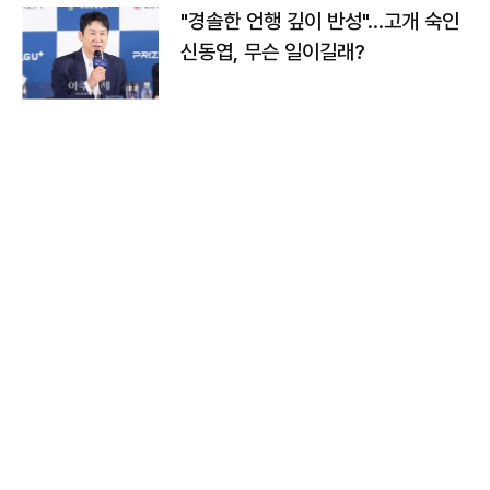
"경솔한 언행 깊이 반성"…고개 숙인
신동엽, 무슨 일이길래?