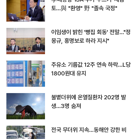
토…與 "환영" 野 "졸속 국정"
이임생이 밝힌 '빵집 회동' 전말…"정
몽규, 홍명보로 하라 지시"
주유소 기름값 12주 연속 하락…L당
1800원대 유지
불볕더위에 온열질환자 202명 발
생…3명 숨져
전국 무더위 지속…동해안 강한 비