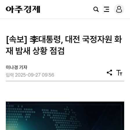
로
아
그
검
전
주
인
색
체
경
메
제
뉴
[속보] 李대통령, 대전 국정자원 화
재 밤새 상황 점검
이나경 기자
공
텍
입력 2025-09-27 09:56
유
스
트
크
기