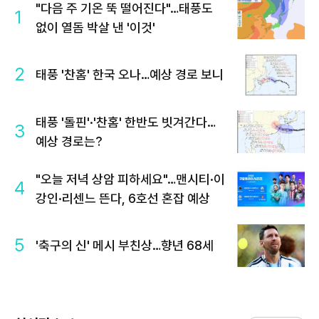
"다음 주 기온 뚝 떨어진다"…태풍도
1
없이 열돔 박살 낸 '이것'
2
태풍 '찬홈' 한국 오나…예상 경로 보니
태풍 '돌핀'·'찬홈' 한반도 빗겨간다…
3
예상 경로는?
"오늘 저녁 상암 피하세요"…맨시티·이
4
강인·리센느 뜬다, 6호선 혼잡 예상
5
'축구의 신' 메시 부친상…향년 68세