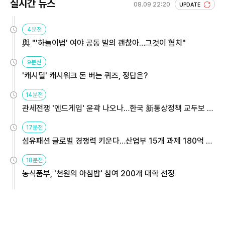
실시간 뉴스
08.09 22:20
UPDATE
4분전
與 "'하늘이법' 여야 공동 발의 괜찮아…그것이 협치"
9분전
'캐시딜' 캐시워크 돈 버는 퀴즈, 정답은?
14분전
관세전쟁 '엔드게임' 윤곽 나오나…한국 新통상정책 교두보 활
용해야
17분전
섬유패션 글로벌 경쟁력 키운다…산업부 15개 과제 180억 지
원
18분전
농식품부, '천원의 아침밥' 참여 200개 대학 선정