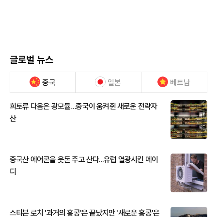
글로벌 뉴스
중국
일본
베트남
희토류 다음은 광모듈…중국이 움켜쥔 새로운 전략자
산
중국산 에어콘을 웃돈 주고 산다...유럽 열광시킨 메이
디
스티븐 로치 '과거의 홍콩'은 끝났지만 '새로운 홍콩'은