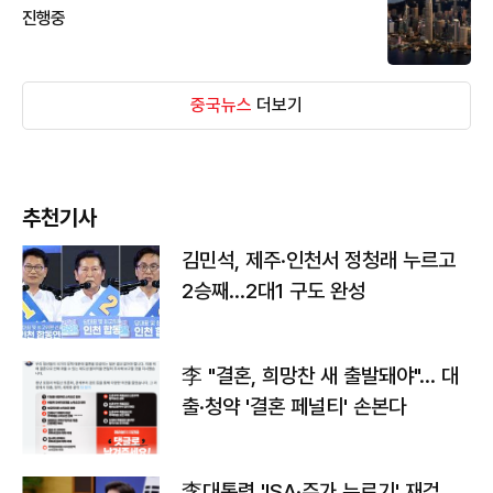
진행중
중국뉴스
더보기
추천기사
김민석, 제주·인천서 정청래 누르고
2승째…2대1 구도 완성
李 "결혼, 희망찬 새 출발돼야"… 대
출·청약 '결혼 페널티' 손본다
李대통령 'ISA·주가 누르기' 재검