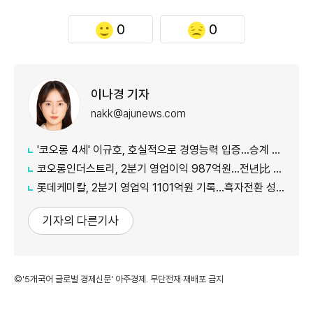
0
0
이나경 기자
nakk@ajunews.com
'코오롱 4세' 이규호, 호실적으로 경영능력 입증…승계 기반 강화
코오롱인더스트리, 2분기 영업이익 987억원...전년比 118% 증가
롯데케미칼, 2분기 영업익 1101억원 기록...흑자전환 성공
기자의 다른기사
©'5개국어 글로벌 경제신문' 아주경제. 무단전재·재배포 금지