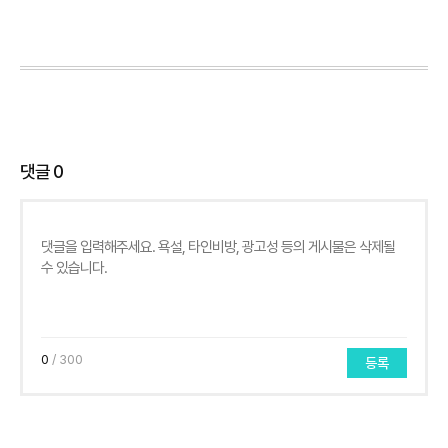
댓글
0
0
/ 300
등록