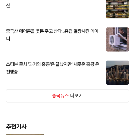
산
중국산 에어콘을 웃돈 주고 산다...유럽 열광시킨 메이
디
스티븐 로치 '과거의 홍콩'은 끝났지만 '새로운 홍콩'은
진행중
중국뉴스
더보기
추천기사