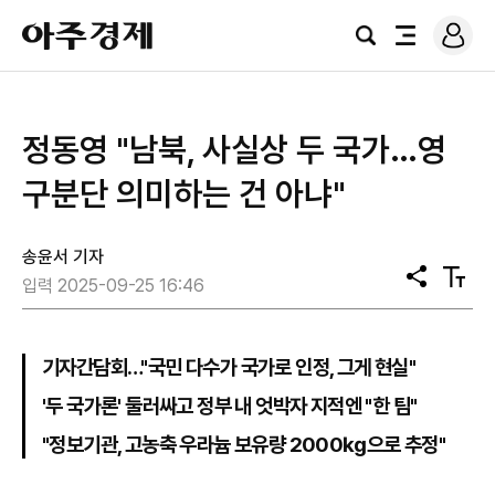
로
아
그
검
전
주
인
색
체
경
메
제
뉴
정동영 "남북, 사실상 두 국가…영
구분단 의미하는 건 아냐"
송윤서 기자
공
텍
입력 2025-09-25 16:46
유
스
트
크
기
기자간담회…"국민 다수가 국가로 인정, 그게 현실"
'두 국가론' 둘러싸고 정부 내 엇박자 지적엔 "한 팀"
"정보기관, 고농축 우라늄 보유량 2000㎏으로 추정"