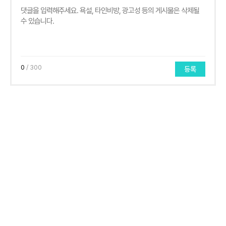
0
/ 300
등록