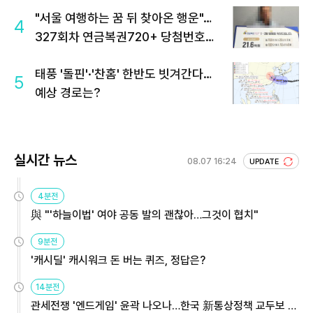
"서울 여행하는 꿈 뒤 찾아온 행운"…
4
327회차 연금복권720+ 당첨번호조
회 주목
태풍 '돌핀'·'찬홈' 한반도 빗겨간다…
5
예상 경로는?
실시간 뉴스
08.07 16:24
UPDATE
4분전
與 "'하늘이법' 여야 공동 발의 괜찮아…그것이 협치"
9분전
'캐시딜' 캐시워크 돈 버는 퀴즈, 정답은?
14분전
관세전쟁 '엔드게임' 윤곽 나오나…한국 新통상정책 교두보 활