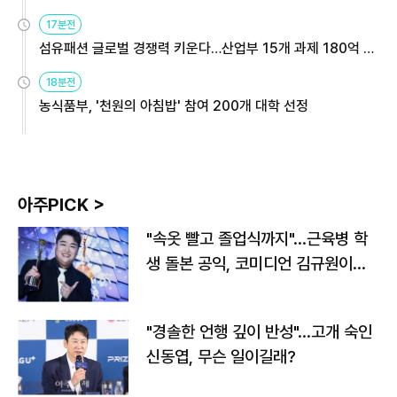
용해야
17분전
섬유패션 글로벌 경쟁력 키운다…산업부 15개 과제 180억 지
원
18분전
농식품부, '천원의 아침밥' 참여 200개 대학 선정
아주PICK >
"속옷 빨고 졸업식까지"…근육병 학
생 돌본 공익, 코미디언 김규원이었
다
"경솔한 언행 깊이 반성"…고개 숙인
신동엽, 무슨 일이길래?