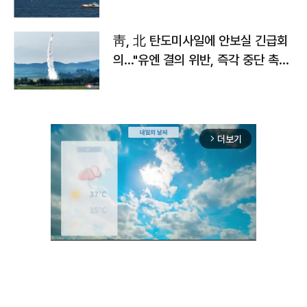
靑, 北 탄도미사일에 안보실 긴급회
의…"유엔 결의 위반, 즉각 중단 촉
구"
더보기
arrow_forward_ios
Unmute