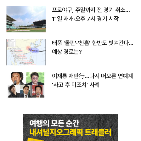
프로야구, 주말까지 전 경기 취소…
11일 재개·오후 7시 경기 시작
태풍 '돌핀'·'찬홈' 한반도 빗겨간다…
예상 경로는?
이재룡 재판行…다시 떠오른 연예계
'사고 후 미조치' 사례