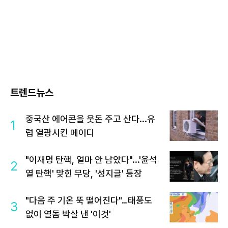
트렌드뉴스
중국산 에어콘을 웃돈 주고 산다...유
1
럽 열광시킨 메이디
"이재명 탄핵, 얼마 안 남았다"...'윤석
2
열 탄핵' 맞힌 무당, '성지글' 등장
"다음 주 기온 뚝 떨어진다"…태풍도
3
없이 열돔 박살 낸 '이것'