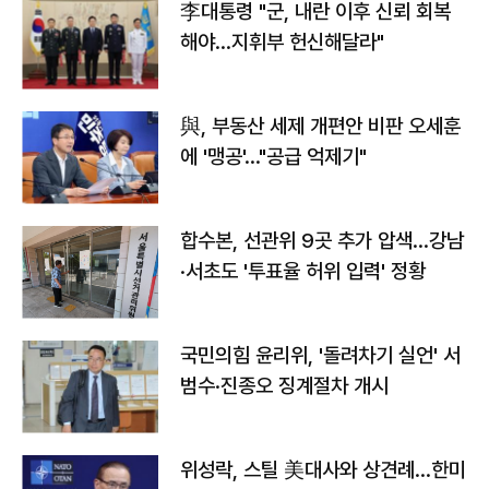
李대통령 "군, 내란 이후 신뢰 회복
해야…지휘부 헌신해달라"
與, 부동산 세제 개편안 비판 오세훈
에 '맹공'…"공급 억제기"
합수본, 선관위 9곳 추가 압색…강남
·서초도 '투표율 허위 입력' 정황
국민의힘 윤리위, '돌려차기 실언' 서
범수·진종오 징계절차 개시
위성락, 스틸 美대사와 상견례…한미