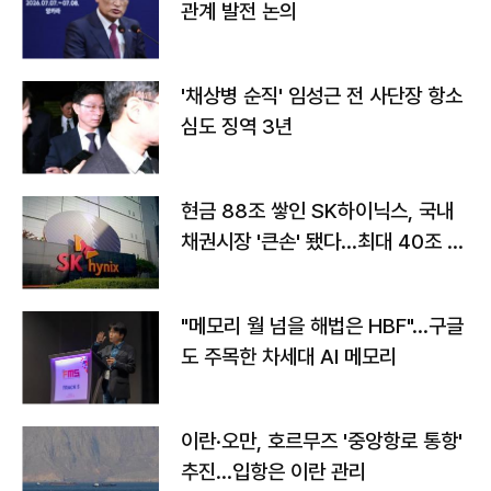
관계 발전 논의
'채상병 순직' 임성근 전 사단장 항소
심도 징역 3년
현금 88조 쌓인 SK하이닉스, 국내
채권시장 '큰손' 됐다…최대 40조 투
자
"메모리 월 넘을 해법은 HBF"…구글
도 주목한 차세대 AI 메모리
이란·오만, 호르무즈 '중앙항로 통항'
추진…입항은 이란 관리