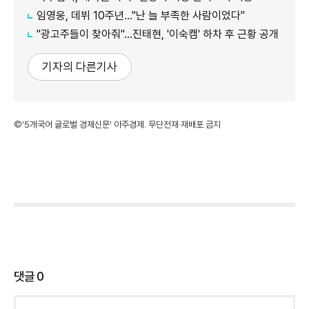
임영웅, 데뷔 10주년…"난 늘 부족한 사람이었다"
"광고주들이 찾아줘"…진태현, '이숙캠' 하차 후 근황 공개
기자의 다른기사
©'5개국어 글로벌 경제신문' 아주경제. 무단전재·재배포 금지
댓글
0