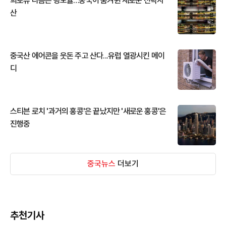
희토류 다음은 광모듈…중국이 움켜쥔 새로운 전략자
산
중국산 에어콘을 웃돈 주고 산다...유럽 열광시킨 메이
디
스티븐 로치 '과거의 홍콩'은 끝났지만 '새로운 홍콩'은
진행중
중국뉴스
더보기
추천기사