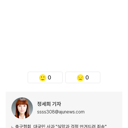
0
0
정세희 기자
ssss308@ajunews.com
축구협회, 대국민 사과 "실망과 걱정 안겨드려 죄송"