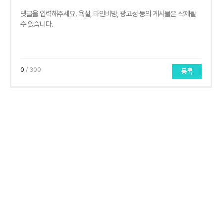
0
/ 300
등록