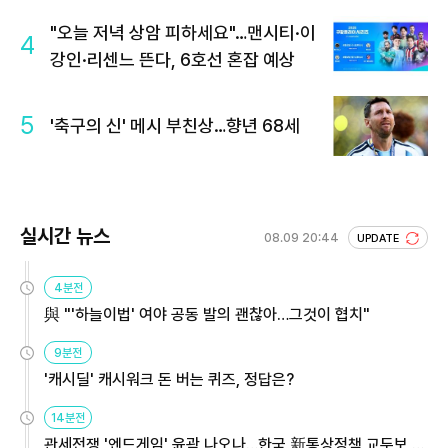
"오늘 저녁 상암 피하세요"…맨시티·이
4
강인·리센느 뜬다, 6호선 혼잡 예상
5
'축구의 신' 메시 부친상…향년 68세
실시간 뉴스
08.09 20:44
UPDATE
4분전
與 "'하늘이법' 여야 공동 발의 괜찮아…그것이 협치"
9분전
'캐시딜' 캐시워크 돈 버는 퀴즈, 정답은?
14분전
관세전쟁 '엔드게임' 윤곽 나오나…한국 新통상정책 교두보 활