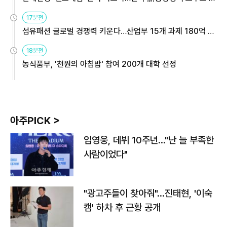
용해야
17분전
섬유패션 글로벌 경쟁력 키운다…산업부 15개 과제 180억 지
원
18분전
농식품부, '천원의 아침밥' 참여 200개 대학 선정
아주PICK >
임영웅, 데뷔 10주년…"난 늘 부족한
사람이었다"
"광고주들이 찾아줘"…진태현, '이숙
캠' 하차 후 근황 공개