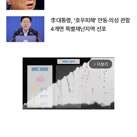
李대통령, '호우피해' 안동·의성 관할
4개면 특별재난지역 선포
더보기
arrow_forward_ios
Unmute