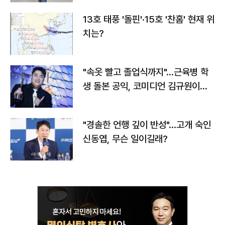
13호 태풍 '돌핀'·15호 '찬홈' 현재 위
치는?
"속옷 빨고 졸업식까지"…근육병 학
생 돌본 공익, 코미디언 김규원이었
다
"경솔한 언행 깊이 반성"…고개 숙인
신동엽, 무슨 일이길래?