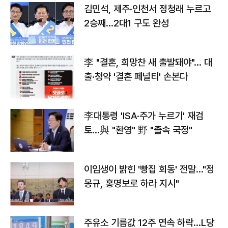
김민석, 제주·인천서 정청래 누르고
2승째…2대1 구도 완성
李 "결혼, 희망찬 새 출발돼야"… 대
출·청약 '결혼 페널티' 손본다
李대통령 'ISA·주가 누르기' 재검
토…與 "환영" 野 "졸속 국정"
이임생이 밝힌 '빵집 회동' 전말…"정
몽규, 홍명보로 하라 지시"
주유소 기름값 12주 연속 하락…L당