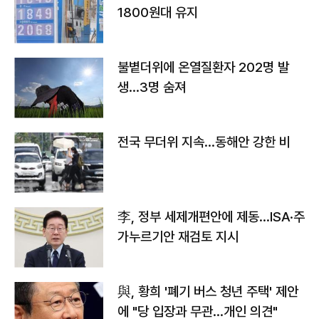
1800원대 유지
불볕더위에 온열질환자 202명 발
생…3명 숨져
전국 무더위 지속…동해안 강한 비
李, 정부 세제개편안에 제동…ISA·주
가누르기안 재검토 지시
與, 황희 '폐기 버스 청년 주택' 제안
에 "당 입장과 무관…개인 의견"