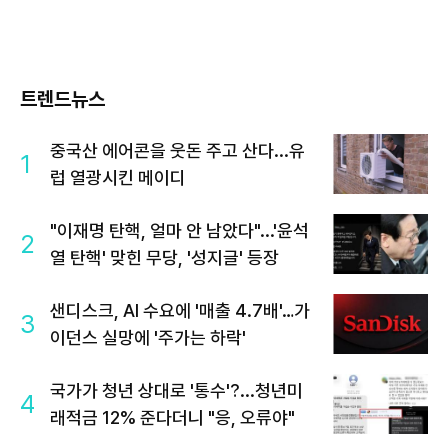
트렌드뉴스
중국산 에어콘을 웃돈 주고 산다...유
1
럽 열광시킨 메이디
"이재명 탄핵, 얼마 안 남았다"...'윤석
2
열 탄핵' 맞힌 무당, '성지글' 등장
샌디스크, AI 수요에 '매출 4.7배'…가
3
이던스 실망에 '주가는 하락'
국가가 청년 상대로 '통수'?...청년미
4
래적금 12% 준다더니 "응, 오류야"