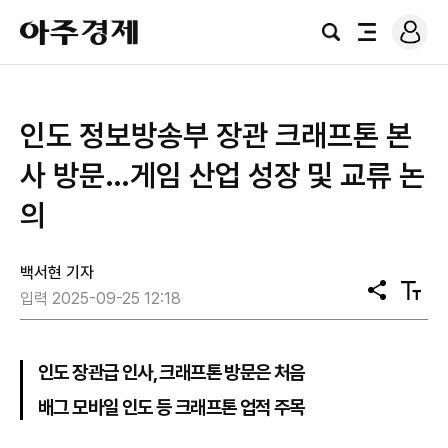
로
아
그
검
전
주
인
색
체
경
메
제
뉴
인도 정보방송부 장관 크래프톤 본
사 방문…게임 산업 성장 및 교류 논
의
백서현 기자
공
텍
입력 2025-09-25 12:18
유
스
트
크
기
인도 장관급 인사, 크래프톤 방문은 처음
배그 모바일 인도 등 크래프톤 업적 주목