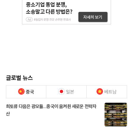
글로벌 뉴스
중국
일본
베트남
희토류 다음은 광모듈…중국이 움켜쥔 새로운 전략자
산