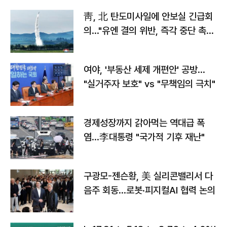
靑, 北 탄도미사일에 안보실 긴급회
의…"유엔 결의 위반, 즉각 중단 촉
구"
여야, '부동산 세제 개편안' 공방…
"실거주자 보호" vs "무책임의 극치"
경제성장까지 갉아먹는 역대급 폭
염…李대통령 "국가적 기후 재난"
구광모-젠슨황, 美 실리콘밸리서 다
음주 회동…로봇·피지컬AI 협력 논의