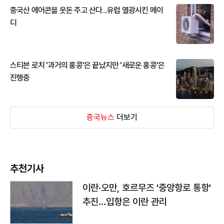
중국산 에어콘을 웃돈 주고 산다...유럽 열광시킨 메이
디
스티븐 로치 '과거의 홍콩'은 끝났지만 '새로운 홍콩'은
진행중
중국뉴스
더보기
추천기사
이란·오만, 호르무즈 '중앙항로 통항'
추진…입항은 이란 관리