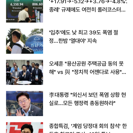
'+17.91→-5.12→+3.76→-4.8%'…'
종레' 규제에도 여전히 롤러코스터
타는 코스피
'입추'에도 낮 최고 39도 폭염 절
정…한밤 '열대야' 지속
오세훈 "용산공원 주택공급 동의 못
해" vs 與 "정치적 어젠다로 사용"
맞불
李대통령 "외신서 보던 폭염 상황 현
실로…모든 행정력 총동원하라"
종합특검, '계엄 당정대 회의 참석' 한