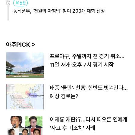
18분전
농식품부, '천원의 아침밥' 참여 200개 대학 선정
아주PICK >
프로야구, 주말까지 전 경기 취소…
11일 재개·오후 7시 경기 시작
태풍 '돌핀'·'찬홈' 한반도 빗겨간다…
예상 경로는?
이재룡 재판行…다시 떠오른 연예계
'사고 후 미조치' 사례