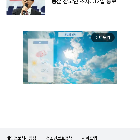
동훈 참고인 조사...12일 통보
더보기
arrow_forward_ios
Unmute
개인정보처리방침
청소년보호정책
사이트맵