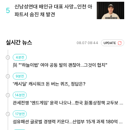
신남성연대 배인규 대표 사망…인천 아
5
파트서 숨진 채 발견
실시간 뉴스
08.07 08:44
UPDATE
4분전
與 "'하늘이법' 여야 공동 발의 괜찮아…그것이 협치"
9분전
'캐시딜' 캐시워크 돈 버는 퀴즈, 정답은?
14분전
관세전쟁 '엔드게임' 윤곽 나오나…한국 新통상정책 교두보 활
용해야
17분전
섬유패션 글로벌 경쟁력 키운다…산업부 15개 과제 180억 지
원