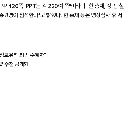
420쪽, PPT는 각 220여 쪽"이라며 "한 총재, 정 전 실
 8명이 참석한다"고 밝혔다. 한 총재 등은 영장심사 후 서
"정교유착 최종 수혜자"
모' 수첩 공개돼