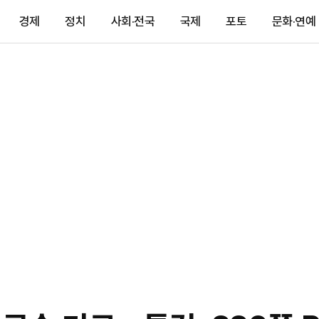
경제
정치
사회·전국
국제
포토
문화·연예