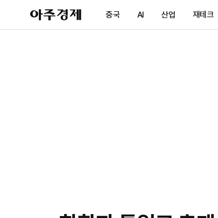
아
중국
AI
산업
재테크
주
경
제