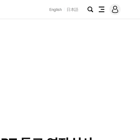
로
English
日本語
그
검
전
인
색
체
메
뉴