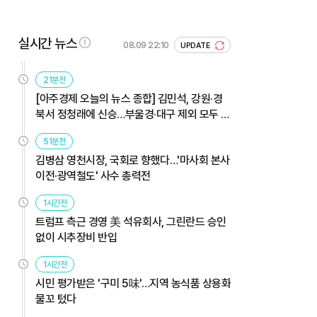
실시간 뉴스
08.09 22:10
UPDATE
21분전
[아주경제 오늘의 뉴스 종합] 김민석, 강원·경
북서 정청래에 신승…부울경·대구 제외 모두 웃
었다 外
51분전
김병삼 영천시장, 국회로 향했다…'마사회 본사
이전·광역철도' 사수 총력전
1시간전
트럼프 측근 경영 美 석유회사, 그린란드 승인
없이 시추장비 반입
1시간전
시민 평가받은 '구미 5味'…지역 농식품 상용화
물꼬 텄다