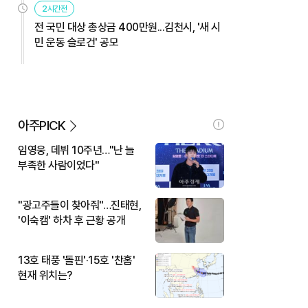
2시간전
전 국민 대상 총상금 400만원...김천시, '새 시
민 운동 슬로건' 공모
아주PICK
임영웅, 데뷔 10주년…"난 늘
부족한 사람이었다"
"광고주들이 찾아줘"…진태현,
'이숙캠' 하차 후 근황 공개
13호 태풍 '돌핀'·15호 '찬홈'
현재 위치는?