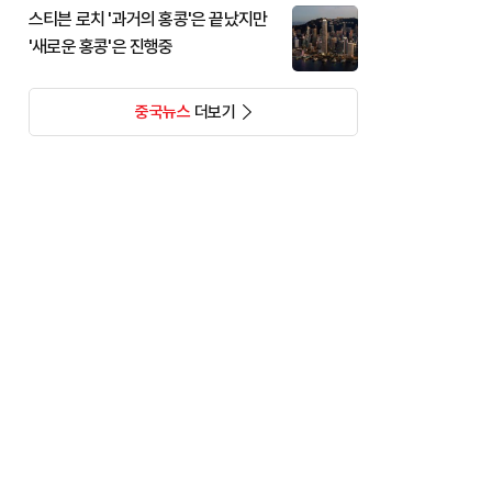
스티븐 로치 '과거의 홍콩'은 끝났지만
'새로운 홍콩'은 진행중
중국뉴스
더보기