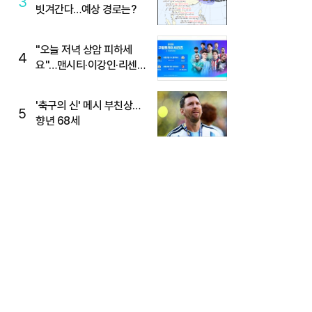
3
빗겨간다…예상 경로는?
"오늘 저녁 상암 피하세
4
요"…맨시티·이강인·리센느
뜬다, 6호선 혼잡 예상
'축구의 신' 메시 부친상…
5
향년 68세