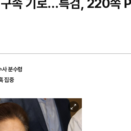
구속 기로…특검, 220쪽 
수사 분수령
혹 집중
이
미
지