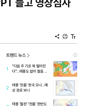
PPT 들고 영장심사
공
프
텍
유
린
스
트
트
크
기
트렌드 뉴스
"다음 주 기온 뚝 떨어진
1
다"…태풍도 없이 열돔 박
살 낸 '이것'
태풍 '찬홈' 한국 오나…예
2
상 경로 보니
태풍 '돌핀'·'찬홈' 한반도