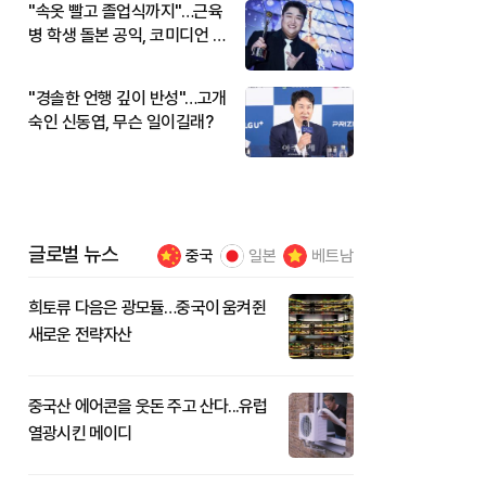
"속옷 빨고 졸업식까지"…근육
병 학생 돌본 공익, 코미디언 김
규원이었다
"경솔한 언행 깊이 반성"…고개
숙인 신동엽, 무슨 일이길래?
글로벌 뉴스
중국
일본
베트남
희토류 다음은 광모듈…중국이 움켜쥔
새로운 전략자산
중국산 에어콘을 웃돈 주고 산다...유럽
열광시킨 메이디