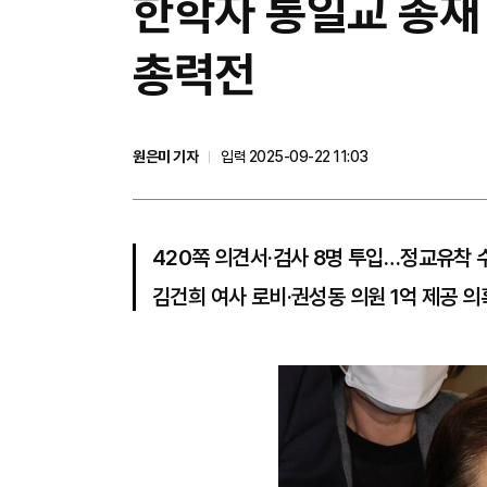
한학자 통일교 총재 
총력전
원은미 기자
입력 2025-09-22 11:03
420쪽 의견서·검사 8명 투입…정교유착 
김건희 여사 로비·권성동 의원 1억 제공 의