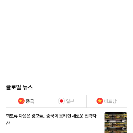
글로벌 뉴스
중국
일본
베트남
희토류 다음은 광모듈…중국이 움켜쥔 새로운 전략자
산