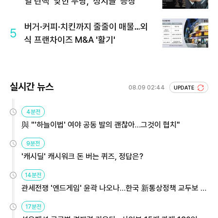
열 탄핵' 맞힌 무당, '성지글' 등장
버거·커피·치킨까지 줄줄이 매물…외
5
식 프랜차이즈 M&A '활기'
실시간 뉴스
08.09 02:44
UPDATE
4분전
與 "'하늘이법' 여야 공동 발의 괜찮아…그것이 협치"
9분전
'캐시딜' 캐시워크 돈 버는 퀴즈, 정답은?
14분전
관세전쟁 '엔드게임' 윤곽 나오나…한국 新통상정책 교두보 활
용해야
17분전