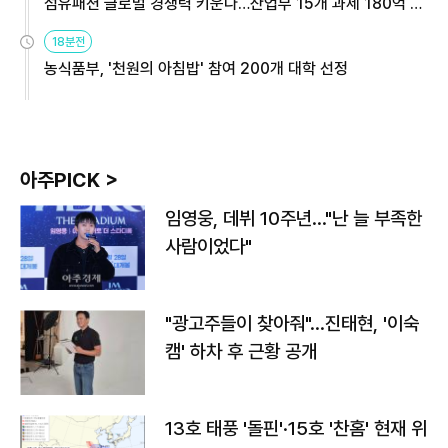
섬유패션 글로벌 경쟁력 키운다…산업부 15개 과제 180억 지
원
18분전
농식품부, '천원의 아침밥' 참여 200개 대학 선정
아주PICK >
임영웅, 데뷔 10주년…"난 늘 부족한
사람이었다"
"광고주들이 찾아줘"…진태현, '이숙
캠' 하차 후 근황 공개
13호 태풍 '돌핀'·15호 '찬홈' 현재 위