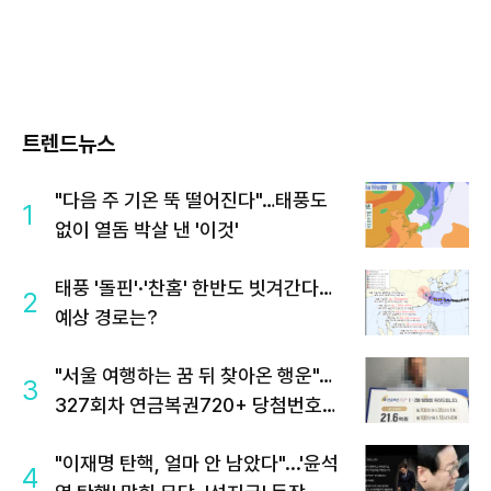
트렌드뉴스
"다음 주 기온 뚝 떨어진다"…태풍도
1
없이 열돔 박살 낸 '이것'
태풍 '돌핀'·'찬홈' 한반도 빗겨간다…
2
예상 경로는?
"서울 여행하는 꿈 뒤 찾아온 행운"…
3
327회차 연금복권720+ 당첨번호조
회 주목
"이재명 탄핵, 얼마 안 남았다"...'윤석
4