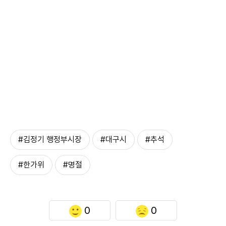
#김정기 행정부시장
#대구시
#추석
#한가위
#명절
0
0