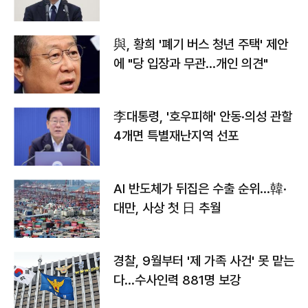
與, 황희 '폐기 버스 청년 주택' 제안
에 "당 입장과 무관…개인 의견"
李대통령, '호우피해' 안동·의성 관할
4개면 특별재난지역 선포
AI 반도체가 뒤집은 수출 순위…韓·
대만, 사상 첫 日 추월
경찰, 9월부터 '제 가족 사건' 못 맡는
다…수사인력 881명 보강