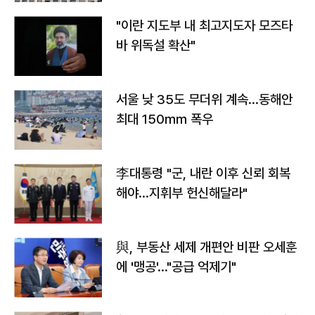
"이란 지도부 내 최고지도자 모즈타
바 위독설 확산"
서울 낮 35도 무더위 계속…동해안
최대 150㎜ 폭우
李대통령 "군, 내란 이후 신뢰 회복
해야…지휘부 헌신해달라"
與, 부동산 세제 개편안 비판 오세훈
에 '맹공'…"공급 억제기"