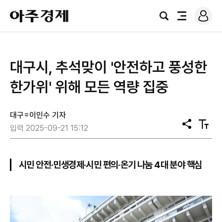
로
아
그
검
전
주
인
색
체
경
메
제
뉴
대구시, 추석맞이 '안전하고 풍성한
한가위' 위해 모든 역량 집중
대구=이인수 기자
공
텍
입력 2025-09-21 15:12
유
스
트
크
기
시민 안전·민생경제·시민 편의·온기 나눔 4대 분야 핵심