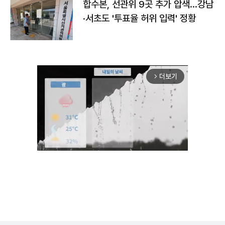
합수본, 선관위 9곳 추가 압색…강남
·서초도 '투표율 허위 입력' 정황
더보기
arrow_forward_ios
Mute