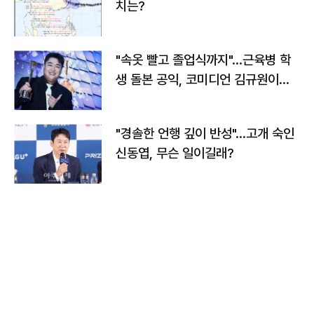
치는?
"속옷 빨고 졸업식까지"…근육병 학
생 돌본 공익, 코미디언 김규원이었
다
"경솔한 언행 깊이 반성"…고개 숙인
신동엽, 무슨 일이길래?