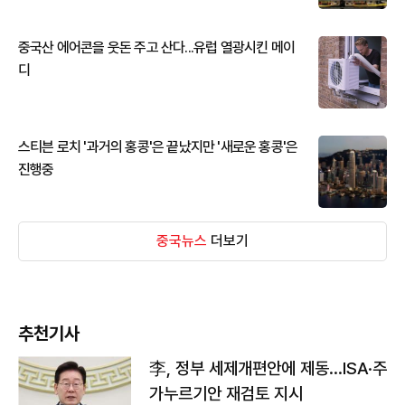
중국산 에어콘을 웃돈 주고 산다...유럽 열광시킨 메이
디
스티븐 로치 '과거의 홍콩'은 끝났지만 '새로운 홍콩'은
진행중
중국뉴스
더보기
추천기사
李, 정부 세제개편안에 제동…ISA·주
가누르기안 재검토 지시