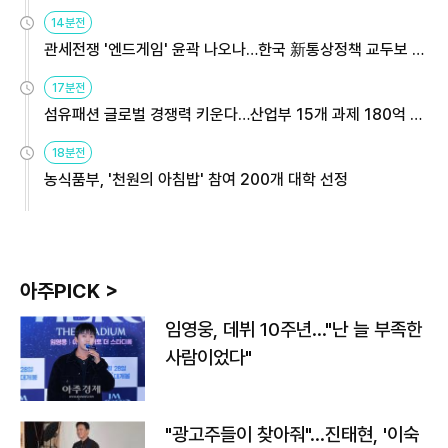
14분전
관세전쟁 '엔드게임' 윤곽 나오나…한국 新통상정책 교두보 활
용해야
17분전
섬유패션 글로벌 경쟁력 키운다…산업부 15개 과제 180억 지
원
18분전
농식품부, '천원의 아침밥' 참여 200개 대학 선정
아주PICK >
임영웅, 데뷔 10주년…"난 늘 부족한
사람이었다"
"광고주들이 찾아줘"…진태현, '이숙