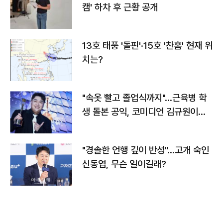
캠' 하차 후 근황 공개
13호 태풍 '돌핀'·15호 '찬홈' 현재 위
치는?
"속옷 빨고 졸업식까지"…근육병 학
생 돌본 공익, 코미디언 김규원이었
다
"경솔한 언행 깊이 반성"…고개 숙인
신동엽, 무슨 일이길래?