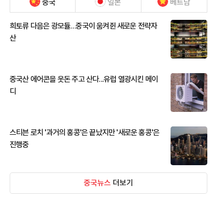
중국
일본
베트남
희토류 다음은 광모듈…중국이 움켜쥔 새로운 전략자
산
중국산 에어콘을 웃돈 주고 산다...유럽 열광시킨 메이
디
스티븐 로치 '과거의 홍콩'은 끝났지만 '새로운 홍콩'은
진행중
중국뉴스
더보기