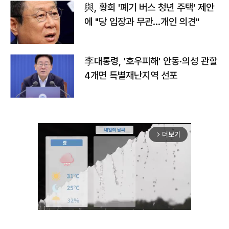
與, 황희 '폐기 버스 청년 주택' 제안
에 "당 입장과 무관…개인 의견"
李대통령, '호우피해' 안동·의성 관할
4개면 특별재난지역 선포
더보기
arrow_forward_ios