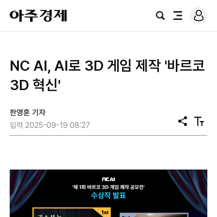
로
아
그
검
전
주
인
색
체
경
메
제
뉴
NC AI, AI로 3D 게임 제작 '바르코
3D 혁신'
한영훈 기자
공
텍
입력 2025-09-19 08:27
유
스
트
크
기