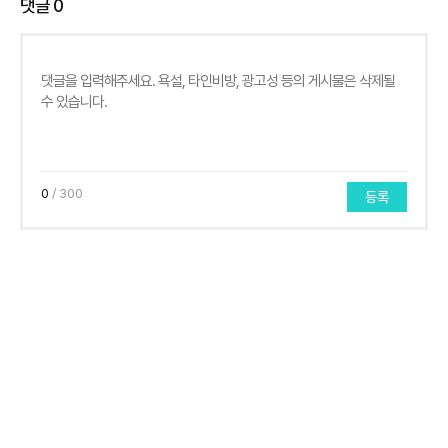
댓글
0
0
/ 300
등록