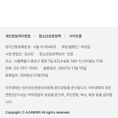
Unmute
개인정보처리방침
청소년보호정책
사이트맵
정기간행등록번호 : 서울 아 00493
회장·발행인 : 곽영길
사장·편집인 : 임규진
청소년보호책임자 : 전운
주소 : 서울특별시 종로구 종로 1길 42(수송동 146-1) 이마빌딩 11층
전화 : 02-767-1500
발행일자 : 2007년 11월 15일
등록일자 : 2008년 01월10일
아주경제는 인터넷신문윤리위원회 윤리강령을 준수합니다. 아주경제의 모든
콘텐츠(기사)는 저작권법의 보호를 받으며, 무단전재, 복사, 배포 등을 금지합
니다.
Copyright ⓒ AJUNEWS All rights reserved.