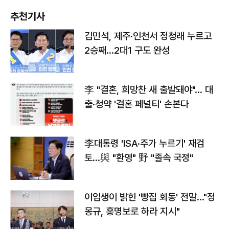
추천기사
김민석, 제주·인천서 정청래 누르고
2승째…2대1 구도 완성
李 "결혼, 희망찬 새 출발돼야"… 대
출·청약 '결혼 페널티' 손본다
李대통령 'ISA·주가 누르기' 재검
토…與 "환영" 野 "졸속 국정"
이임생이 밝힌 '빵집 회동' 전말…"정
몽규, 홍명보로 하라 지시"