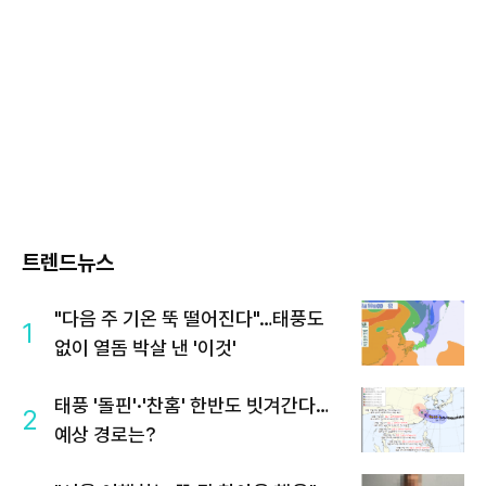
트렌드뉴스
"다음 주 기온 뚝 떨어진다"…태풍도
1
없이 열돔 박살 낸 '이것'
태풍 '돌핀'·'찬홈' 한반도 빗겨간다…
2
예상 경로는?