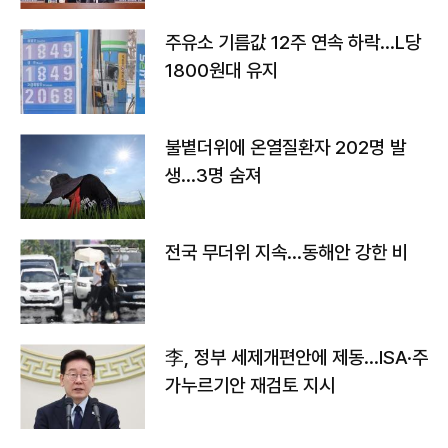
주유소 기름값 12주 연속 하락…L당
1800원대 유지
불볕더위에 온열질환자 202명 발
생…3명 숨져
전국 무더위 지속…동해안 강한 비
李, 정부 세제개편안에 제동…ISA·주
가누르기안 재검토 지시