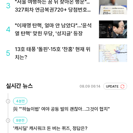
"서울 여행하는 꿈 뒤 찾아온 행운"…
3
327회차 연금복권720+ 당첨번호조
회 주목
"이재명 탄핵, 얼마 안 남았다"...'윤석
4
열 탄핵' 맞힌 무당, '성지글' 등장
13호 태풍 '돌핀'·15호 '찬홈' 현재 위
5
치는?
실시간 뉴스
08.09 06:14
UPDATE
4분전
與 "'하늘이법' 여야 공동 발의 괜찮아…그것이 협치"
9분전
'캐시딜' 캐시워크 돈 버는 퀴즈, 정답은?