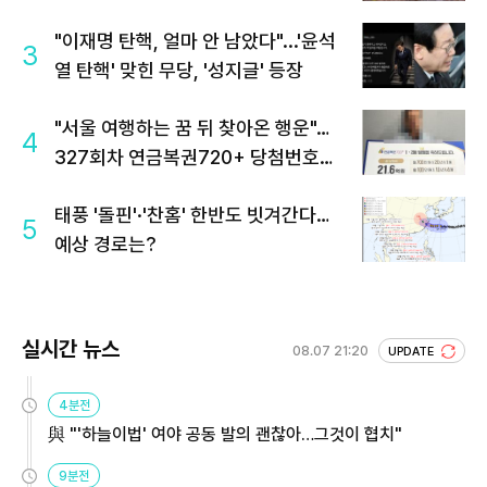
"이재명 탄핵, 얼마 안 남았다"...'윤석
3
열 탄핵' 맞힌 무당, '성지글' 등장
"서울 여행하는 꿈 뒤 찾아온 행운"…
4
327회차 연금복권720+ 당첨번호조
회 주목
태풍 '돌핀'·'찬홈' 한반도 빗겨간다…
5
예상 경로는?
실시간 뉴스
08.07 21:20
UPDATE
4분전
與 "'하늘이법' 여야 공동 발의 괜찮아…그것이 협치"
9분전