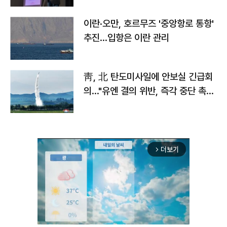
이란·오만, 호르무즈 '중앙항로 통항'
추진…입항은 이란 관리
靑, 北 탄도미사일에 안보실 긴급회
의…"유엔 결의 위반, 즉각 중단 촉
구"
더보기
arrow_forward_ios