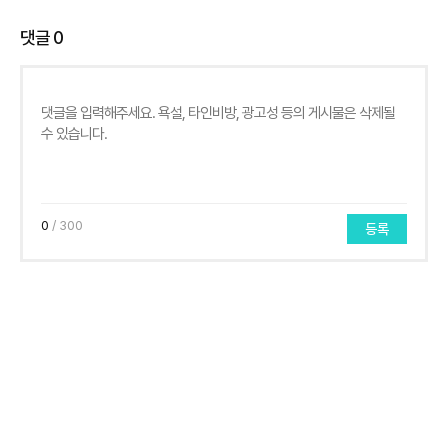
댓글
0
0
/ 300
등록