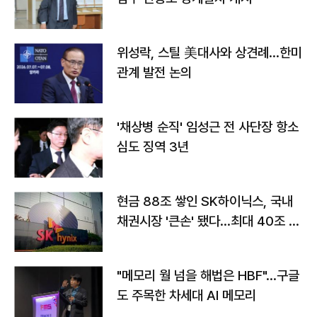
위성락, 스틸 美대사와 상견례…한미
관계 발전 논의
'채상병 순직' 임성근 전 사단장 항소
심도 징역 3년
현금 88조 쌓인 SK하이닉스, 국내
채권시장 '큰손' 됐다…최대 40조 투
자
"메모리 월 넘을 해법은 HBF"…구글
도 주목한 차세대 AI 메모리