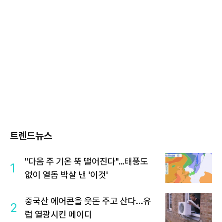
트렌드뉴스
"다음 주 기온 뚝 떨어진다"…태풍도
1
없이 열돔 박살 낸 '이것'
중국산 에어콘을 웃돈 주고 산다...유
2
럽 열광시킨 메이디