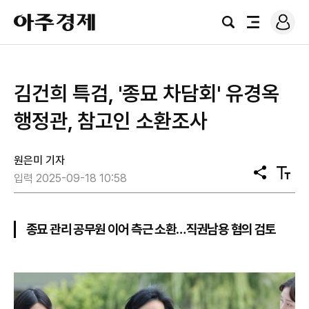
로
아
그
검
전
주
인
색
체
경
메
제
뉴
김건희 특검, '종묘 차담회' 유경옥
행정관, 참고인 소환조사
원은미 기자
공
텍
입력 2025-09-18 10:58
유
스
트
크
기
종묘 관리 공무원 이어 측근 소환…직권남용 혐의 검토