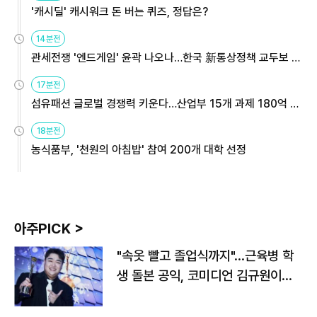
'캐시딜' 캐시워크 돈 버는 퀴즈, 정답은?
14분전
관세전쟁 '엔드게임' 윤곽 나오나…한국 新통상정책 교두보 활
용해야
17분전
섬유패션 글로벌 경쟁력 키운다…산업부 15개 과제 180억 지
원
18분전
농식품부, '천원의 아침밥' 참여 200개 대학 선정
아주PICK >
"속옷 빨고 졸업식까지"…근육병 학
생 돌본 공익, 코미디언 김규원이었
다