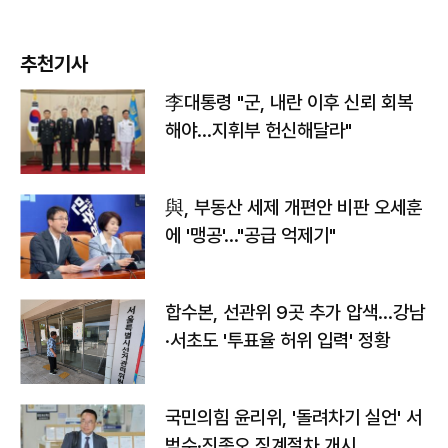
추천기사
李대통령 "군, 내란 이후 신뢰 회복
해야…지휘부 헌신해달라"
與, 부동산 세제 개편안 비판 오세훈
에 '맹공'…"공급 억제기"
합수본, 선관위 9곳 추가 압색…강남
·서초도 '투표율 허위 입력' 정황
국민의힘 윤리위, '돌려차기 실언' 서
범수·진종오 징계절차 개시