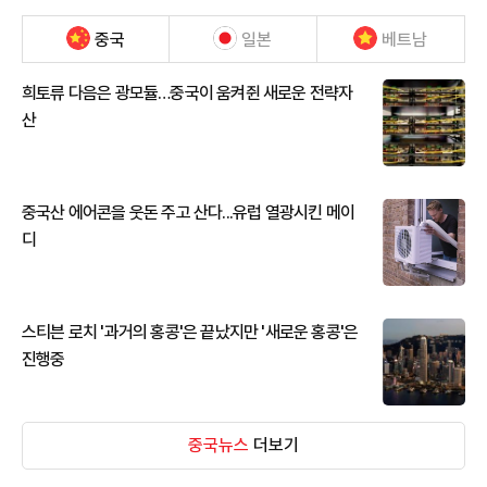
중국
일본
베트남
희토류 다음은 광모듈…중국이 움켜쥔 새로운 전략자
산
중국산 에어콘을 웃돈 주고 산다...유럽 열광시킨 메이
디
스티븐 로치 '과거의 홍콩'은 끝났지만 '새로운 홍콩'은
진행중
중국뉴스
더보기