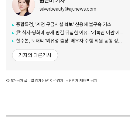
원은미 기자
silverbeauty@ajunews.com
종합특검, '계엄 구금시설 확보' 신용해 불구속 기소
尹 식사·영화비 공개 판결 뒤집힌 이유…'기록관 이관'에 소송 실익 쟁점
합수본, 노태악 '외유성 출장' 배우자 수행 직원 동행 정황 포착
기자의 다른기사
©'5개국어 글로벌 경제신문' 아주경제. 무단전재·재배포 금지