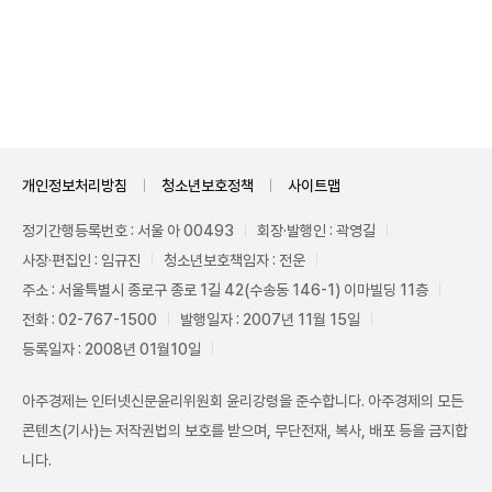
Unmute
개인정보처리방침
청소년보호정책
사이트맵
정기간행등록번호 : 서울 아 00493
회장·발행인 : 곽영길
사장·편집인 : 임규진
청소년보호책임자 : 전운
주소 : 서울특별시 종로구 종로 1길 42(수송동 146-1) 이마빌딩 11층
전화 : 02-767-1500
발행일자 : 2007년 11월 15일
등록일자 : 2008년 01월10일
아주경제는 인터넷신문윤리위원회 윤리강령을 준수합니다. 아주경제의 모든
콘텐츠(기사)는 저작권법의 보호를 받으며, 무단전재, 복사, 배포 등을 금지합
니다.