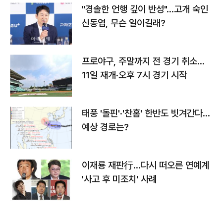
"경솔한 언행 깊이 반성"…고개 숙인
신동엽, 무슨 일이길래?
프로야구, 주말까지 전 경기 취소…
11일 재개·오후 7시 경기 시작
태풍 '돌핀'·'찬홈' 한반도 빗겨간다…
예상 경로는?
이재룡 재판行…다시 떠오른 연예계
'사고 후 미조치' 사례