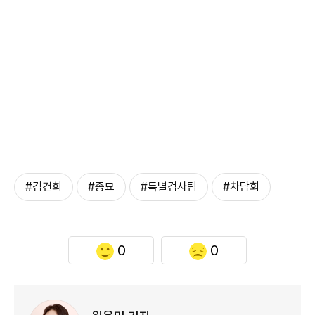
#김건희
#종묘
#특별검사팀
#차담회
0
0