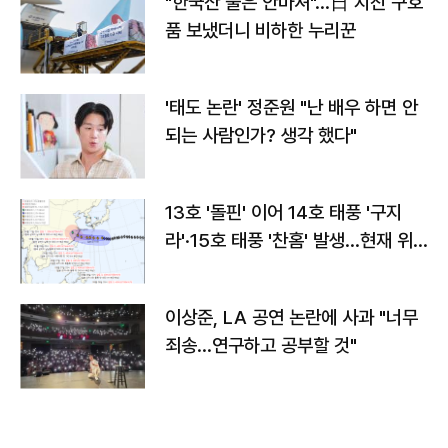
"한국산 물은 안마셔"…日 지진 구호
품 보냈더니 비하한 누리꾼
'태도 논란' 정준원 "난 배우 하면 안
되는 사람인가? 생각 했다"
13호 '돌핀' 이어 14호 태풍 '구지
라'·15호 태풍 '찬홈' 발생…현재 위
치와 이동경로는?
이상준, LA 공연 논란에 사과 "너무
죄송…연구하고 공부할 것"