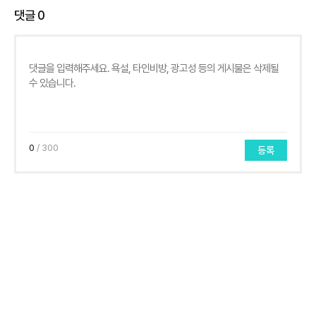
댓글
0
0
/ 300
등록