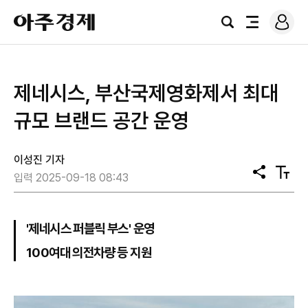
로
아
그
검
전
주
인
색
체
경
메
제
뉴
제네시스, 부산국제영화제서 최대
규모 브랜드 공간 운영
이성진 기자
공
텍
입력 2025-09-18 08:43
유
스
트
크
기
'제네시스 퍼블릭 부스' 운영
100여대 의전차량 등 지원