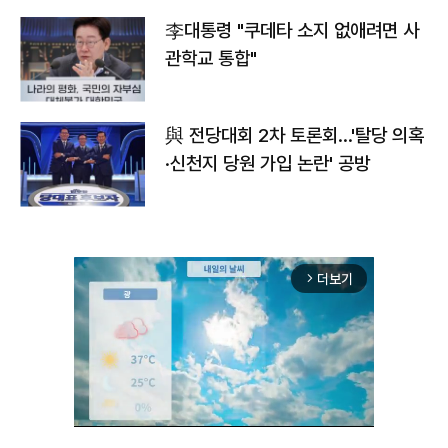
李대통령 "쿠데타 소지 없애려면 사
관학교 통합"
與 전당대회 2차 토론회…'탈당 의혹
·신천지 당원 가입 논란' 공방
더보기
arrow_forward_ios