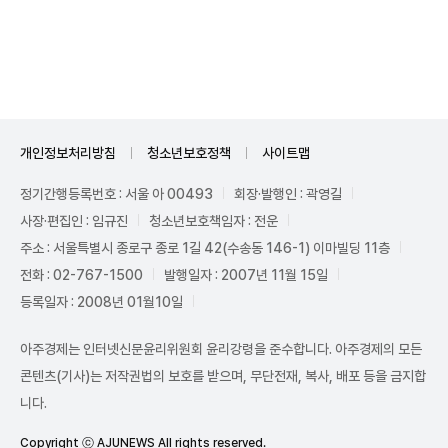
Unmute
개인정보처리방침
청소년보호정책
사이트맵
정기간행등록번호 : 서울 아 00493
회장·발행인 : 곽영길
사장·편집인 : 임규진
청소년보호책임자 : 전운
주소 : 서울특별시 종로구 종로 1길 42(수송동 146-1) 이마빌딩 11층
전화 : 02-767-1500
발행일자 : 2007년 11월 15일
등록일자 : 2008년 01월10일
아주경제는 인터넷신문윤리위원회 윤리강령을 준수합니다. 아주경제의 모든
콘텐츠(기사)는 저작권법의 보호를 받으며, 무단전재, 복사, 배포 등을 금지합
니다.
Copyright ⓒ AJUNEWS All rights reserved.