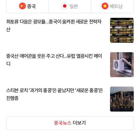
중국
일본
베트남
희토류 다음은 광모듈…중국이 움켜쥔 새로운 전략자
산
중국산 에어콘을 웃돈 주고 산다...유럽 열광시킨 메이
디
스티븐 로치 '과거의 홍콩'은 끝났지만 '새로운 홍콩'은
진행중
중국뉴스
더보기