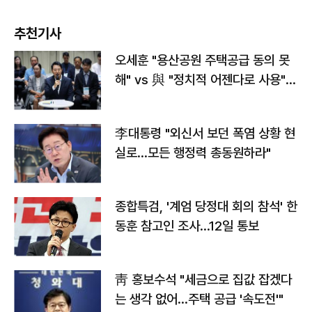
추천기사
오세훈 "용산공원 주택공급 동의 못
해" vs 與 "정치적 어젠다로 사용"
맞불
李대통령 "외신서 보던 폭염 상황 현
실로…모든 행정력 총동원하라"
종합특검, '계엄 당정대 회의 참석' 한
동훈 참고인 조사...12일 통보
靑 홍보수석 "세금으로 집값 잡겠다
는 생각 없어…주택 공급 '속도전'"