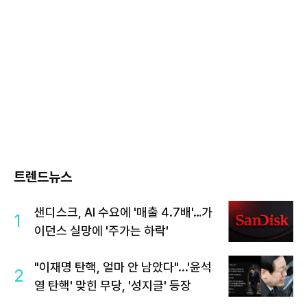
트렌드뉴스
샌디스크, AI 수요에 '매출 4.7배'…가
1
이던스 실망에 '주가는 하락'
"이재명 탄핵, 얼마 안 남았다"...'윤석
2
열 탄핵' 맞힌 무당, '성지글' 등장