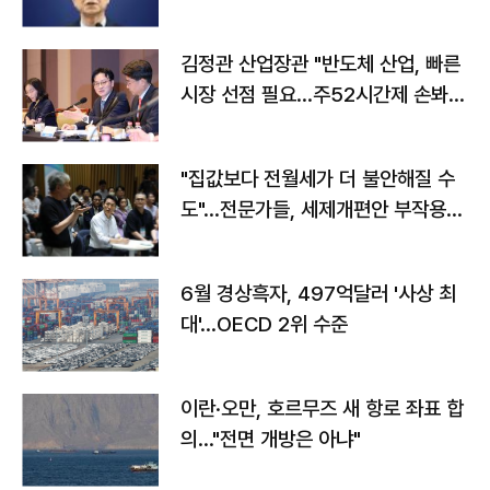
김정관 산업장관 "반도체 산업, 빠른
시장 선점 필요…주52시간제 손봐
야"
"집값보다 전월세가 더 불안해질 수
도"…전문가들, 세제개편안 부작용
우려
6월 경상흑자, 497억달러 '사상 최
대'…OECD 2위 수준
이란·오만, 호르무즈 새 항로 좌표 합
의…"전면 개방은 아냐"