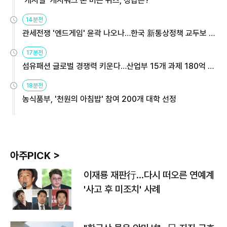
'캐시딜' 캐시워크 돈 버는 퀴즈, 정답은?
14분전
관세전쟁 '엔드게임' 윤곽 나오나…한국 新통상정책 교두보 활
용해야
17분전
섬유패션 글로벌 경쟁력 키운다…산업부 15개 과제 180억 지
원
18분전
농식품부, '천원의 아침밥' 참여 200개 대학 선정
아주PICK >
이재룡 재판行…다시 떠오른 연예계
'사고 후 미조치' 사례