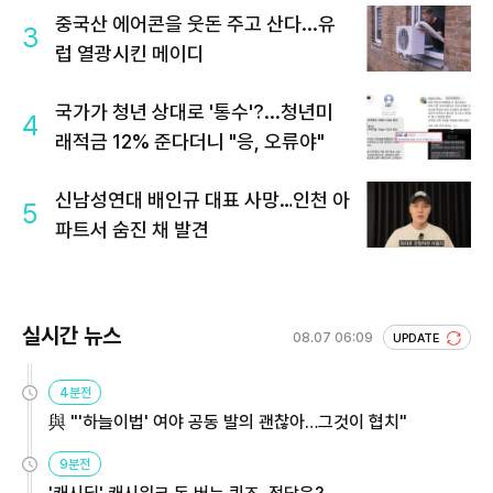
중국산 에어콘을 웃돈 주고 산다...유
3
럽 열광시킨 메이디
국가가 청년 상대로 '통수'?...청년미
4
래적금 12% 준다더니 "응, 오류야"
신남성연대 배인규 대표 사망…인천 아
5
파트서 숨진 채 발견
실시간 뉴스
08.07 06:09
UPDATE
4분전
與 "'하늘이법' 여야 공동 발의 괜찮아…그것이 협치"
9분전