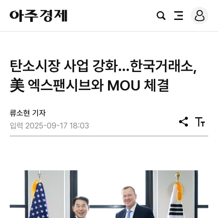
로
아
그
검
전
주
인
색
체
경
메
제
뉴
탄소시장 사업 강화…한국거래소,
美 엑스팬시브와 MOU 체결
류소현 기자
공
텍
입력 2025-09-17 18:03
유
스
트
크
기