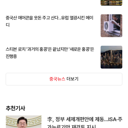
중국산 에어콘을 웃돈 주고 산다...유럽 열광시킨 메이
디
스티븐 로치 '과거의 홍콩'은 끝났지만 '새로운 홍콩'은
진행중
중국뉴스
더보기
추천기사
李, 정부 세제개편안에 제동…ISA·주
가누르기안 재검토 지시