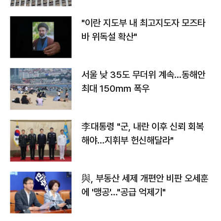
"이란 지도부 내 최고지도자 모즈타
바 위독설 확산"
서울 낮 35도 무더위 계속…동해안
최대 150㎜ 폭우
李대통령 "군, 내란 이후 신뢰 회복
해야…지휘부 헌신해달라"
與, 부동산 세제 개편안 비판 오세훈
에 '맹공'…"공급 억제기"