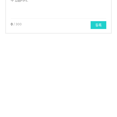
0
/ 300
등록