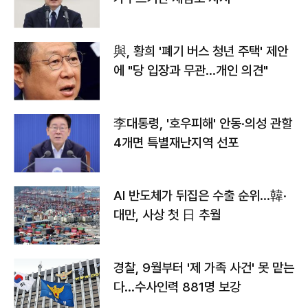
與, 황희 '폐기 버스 청년 주택' 제안
에 "당 입장과 무관…개인 의견"
李대통령, '호우피해' 안동·의성 관할
4개면 특별재난지역 선포
AI 반도체가 뒤집은 수출 순위…韓·
대만, 사상 첫 日 추월
경찰, 9월부터 '제 가족 사건' 못 맡는
다…수사인력 881명 보강