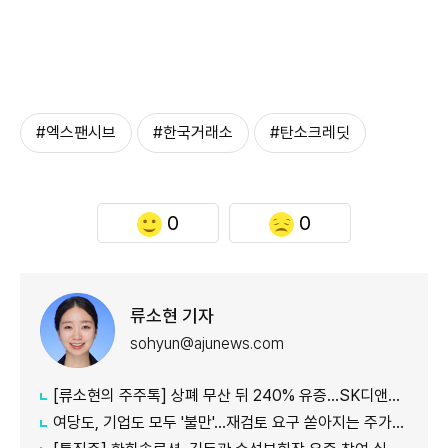
#엑스팬시브
#한국거래소
#탄소크레딧
0
0
류소현 기자
sohyun@ajunews.com
[류소현의 주주톡] 상폐 무산 뒤 240% 유증…SK디앤디는 주주를 설득했나?
여당도, 기업도 모두 '불만'...재검토 요구 쏟아지는 주가누르기 방지 세제개편안