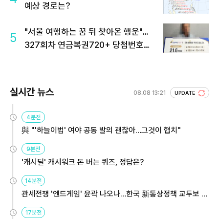
예상 경로는?
"서울 여행하는 꿈 뒤 찾아온 행운"…
5
327회차 연금복권720+ 당첨번호조
회 주목
실시간 뉴스
08.08 13:21
UPDATE
4분전
與 "'하늘이법' 여야 공동 발의 괜찮아…그것이 협치"
9분전
'캐시딜' 캐시워크 돈 버는 퀴즈, 정답은?
14분전
관세전쟁 '엔드게임' 윤곽 나오나…한국 新통상정책 교두보 활
용해야
17분전