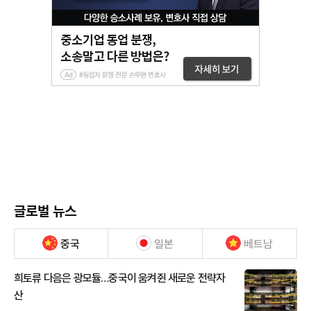
글로벌 뉴스
중국
일본
베트남
희토류 다음은 광모듈…중국이 움켜쥔 새로운 전략자
산