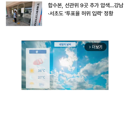
합수본, 선관위 9곳 추가 압색…강남
·서초도 '투표율 허위 입력' 정황
더보기
arrow_forward_ios
Unmute