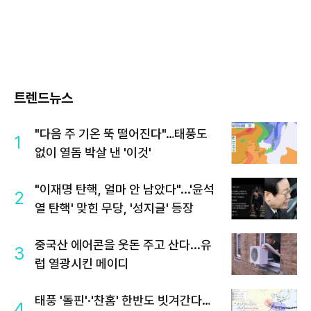
트렌드뉴스
"다음 주 기온 뚝 떨어진다"…태풍도
1
없이 열돔 박살 낸 '이것'
"이재명 탄핵, 얼마 안 남았다"...'윤석
2
열 탄핵' 맞힌 무당, '성지글' 등장
중국산 에어콘을 웃돈 주고 산다...유
3
럽 열광시킨 메이디
태풍 '돌핀'·'찬홈' 한반도 빗겨간다…
4