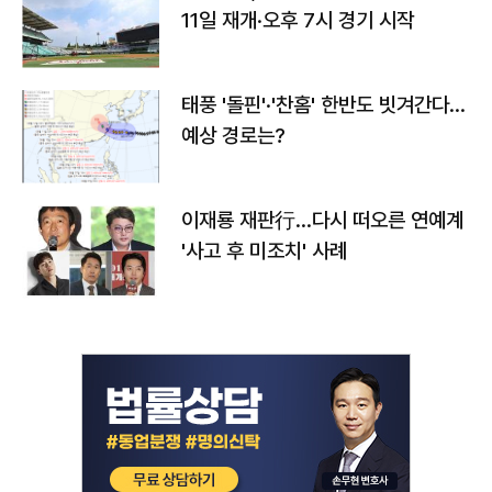
11일 재개·오후 7시 경기 시작
태풍 '돌핀'·'찬홈' 한반도 빗겨간다…
예상 경로는?
이재룡 재판行…다시 떠오른 연예계
'사고 후 미조치' 사례