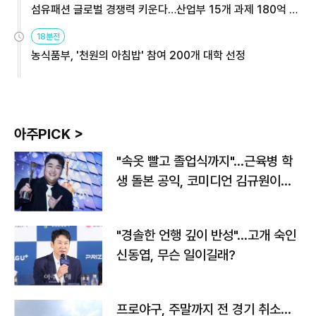
섬유패션 글로벌 경쟁력 키운다…산업부 15개 과제 180억 지
원
18분전
농식품부, '천원의 아침밥' 참여 200개 대학 선정
아주PICK >
"속옷 빨고 졸업식까지"…근육병 학
생 돌본 공익, 코미디언 김규원이었
다
"경솔한 언행 깊이 반성"…고개 숙인
신동엽, 무슨 일이길래?
프로야구, 주말까지 전 경기 취소…