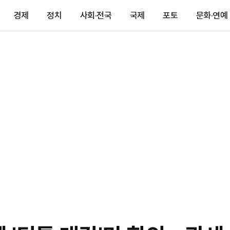
경제
정치
사회·전국
국제
포토
문화·연예