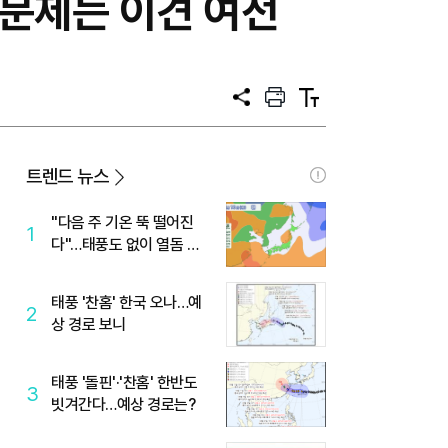
세 문제는 이견 여전
공
프
텍
유
린
스
트
트
크
기
트렌드 뉴스
"다음 주 기온 뚝 떨어진
1
다"…태풍도 없이 열돔 박
살 낸 '이것'
태풍 '찬홈' 한국 오나…예
2
상 경로 보니
태풍 '돌핀'·'찬홈' 한반도
3
빗겨간다…예상 경로는?