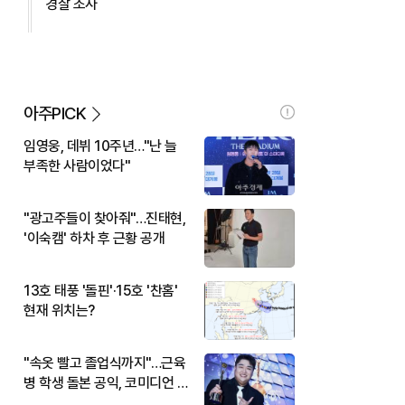
경찰 조사
아주PICK
임영웅, 데뷔 10주년…"난 늘
부족한 사람이었다"
"광고주들이 찾아줘"…진태현,
'이숙캠' 하차 후 근황 공개
13호 태풍 '돌핀'·15호 '찬홈'
현재 위치는?
"속옷 빨고 졸업식까지"…근육
병 학생 돌본 공익, 코미디언 김
규원이었다