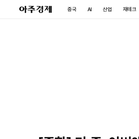
아
중국
AI
산업
재테크
주
경
제