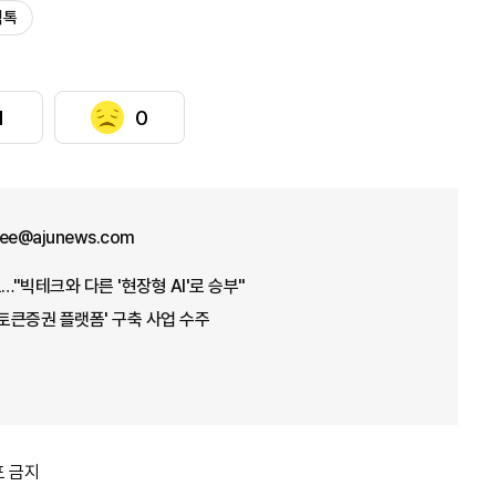
틱톡
1
0
lee@ajunews.com
…"빅테크와 다른 '현장형 AI'로 승부"
'토큰증권 플랫폼' 구축 사업 수주
포 금지