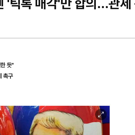
번엔 '틱톡 매각'만 합의…관
한 듯"
세 촉구
이
미
지