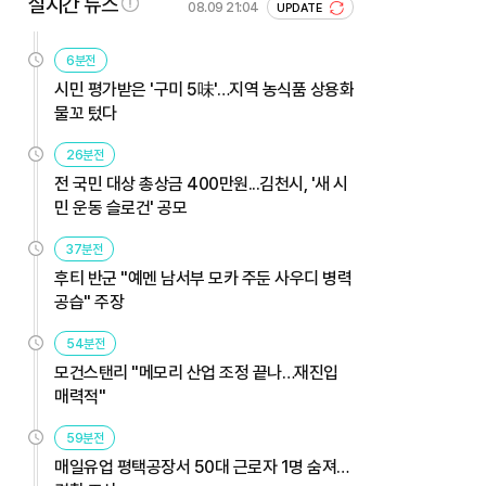
실시간 뉴스
08.09 21:04
UPDATE
6분전
시민 평가받은 '구미 5味'…지역 농식품 상용화
물꼬 텄다
26분전
전 국민 대상 총상금 400만원...김천시, '새 시
민 운동 슬로건' 공모
37분전
후티 반군 "예멘 남서부 모카 주둔 사우디 병력
공습" 주장
54분전
모건스탠리 "메모리 산업 조정 끝나…재진입
매력적"
59분전
매일유업 평택공장서 50대 근로자 1명 숨져…