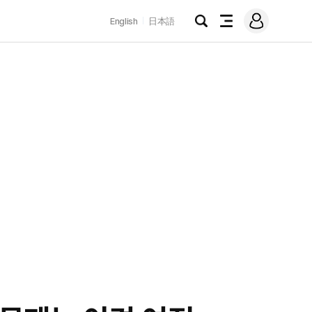
로
English
日本語
그
검
전
인
색
체
메
뉴