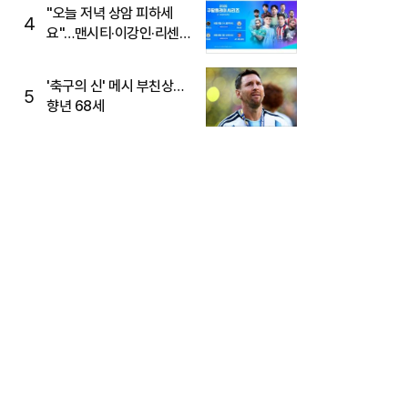
"오늘 저녁 상암 피하세
4
요"…맨시티·이강인·리센느
뜬다, 6호선 혼잡 예상
'축구의 신' 메시 부친상…
5
향년 68세