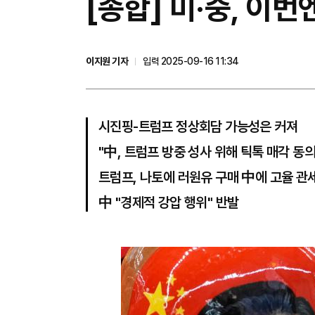
[종합] 미·중, 이
이지원 기자
입력 2025-09-16 11:34
시진핑-트럼프 정상회담 가능성은 커져
"中, 트럼프 방중 성사 위해 틱톡 매각 동의
트럼프, 나토에 러원유 구매 中에 고율 관
中 "경제적 강압 행위" 반발