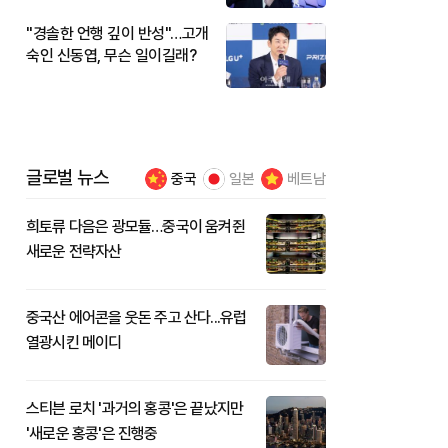
"경솔한 언행 깊이 반성"…고개
숙인 신동엽, 무슨 일이길래?
글로벌 뉴스
중국
일본
베트남
희토류 다음은 광모듈…중국이 움켜쥔
새로운 전략자산
중국산 에어콘을 웃돈 주고 산다...유럽
열광시킨 메이디
스티븐 로치 '과거의 홍콩'은 끝났지만
'새로운 홍콩'은 진행중