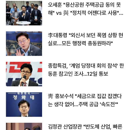
오세훈 "용산공원 주택공급 동의 못
해" vs 與 "정치적 어젠다로 사용"
맞불
李대통령 "외신서 보던 폭염 상황 현
실로…모든 행정력 총동원하라"
종합특검, '계엄 당정대 회의 참석' 한
동훈 참고인 조사...12일 통보
靑 홍보수석 "세금으로 집값 잡겠다
는 생각 없어…주택 공급 '속도전'"
김정관 산업장관 "반도체 산업, 빠른