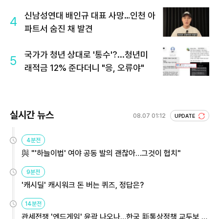
신남성연대 배인규 대표 사망…인천 아
4
파트서 숨진 채 발견
국가가 청년 상대로 '통수'?...청년미
5
래적금 12% 준다더니 "응, 오류야"
실시간 뉴스
08.07 01:12
UPDATE
4분전
與 "'하늘이법' 여야 공동 발의 괜찮아…그것이 협치"
9분전
'캐시딜' 캐시워크 돈 버는 퀴즈, 정답은?
14분전
관세전쟁 '엔드게임' 윤곽 나오나…한국 新통상정책 교두보 활