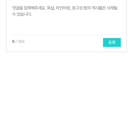
0
/ 300
등록