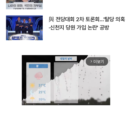
與 전당대회 2차 토론회…'탈당 의혹
·신천지 당원 가입 논란' 공방
더보기
arrow_forward_ios
Mute