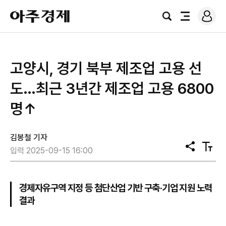
로
아
그
검
전
주
인
색
체
경
메
제
뉴
고양시, 경기 북부 제조업 고용 선
도…최근 3년간 제조업 고용 6800
명↑
김봉철 기자
공
텍
입력 2025-09-15 16:00
유
스
트
크
기
경제자유구역 지정 등 첨단산업 기반 구축·기업 지원 노력
결과