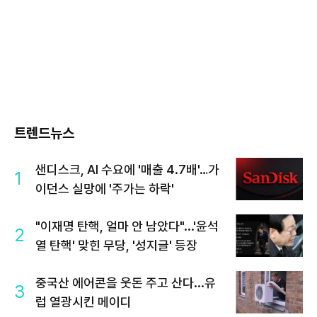
트렌드뉴스
샌디스크, AI 수요에 '매출 4.7배'…가
1
이던스 실망에 '주가는 하락'
"이재명 탄핵, 얼마 안 남았다"...'윤석
2
열 탄핵' 맞힌 무당, '성지글' 등장
중국산 에어콘을 웃돈 주고 산다...유
3
럽 열광시킨 메이디