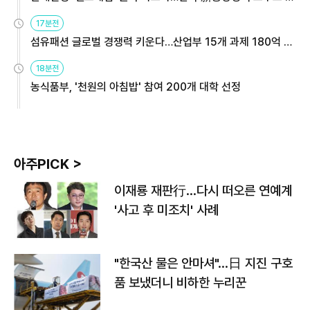
용해야
17분전
섬유패션 글로벌 경쟁력 키운다…산업부 15개 과제 180억 지
원
18분전
농식품부, '천원의 아침밥' 참여 200개 대학 선정
아주PICK >
이재룡 재판行…다시 떠오른 연예계
'사고 후 미조치' 사례
"한국산 물은 안마셔"…日 지진 구호
품 보냈더니 비하한 누리꾼