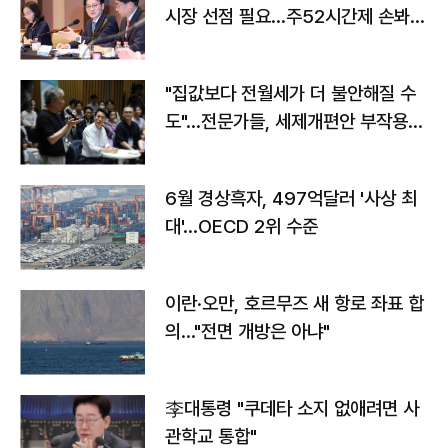
시장 선점 필요…주52시간제 손봐
야"
"집값보다 전월세가 더 불안해질 수
도"…전문가들, 세제개편안 부작용
우려
6월 경상흑자, 497억달러 '사상 최
대'…OECD 2위 수준
이란·오만, 호르무즈 새 항로 좌표 합
의…"전면 개방은 아냐"
李대통령 "쿠데타 소지 없애려면 사
관학교 통합"