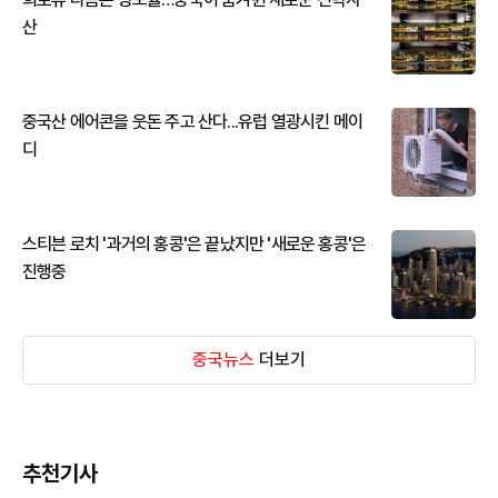
산
중국산 에어콘을 웃돈 주고 산다...유럽 열광시킨 메이
디
스티븐 로치 '과거의 홍콩'은 끝났지만 '새로운 홍콩'은
진행중
중국뉴스
더보기
추천기사