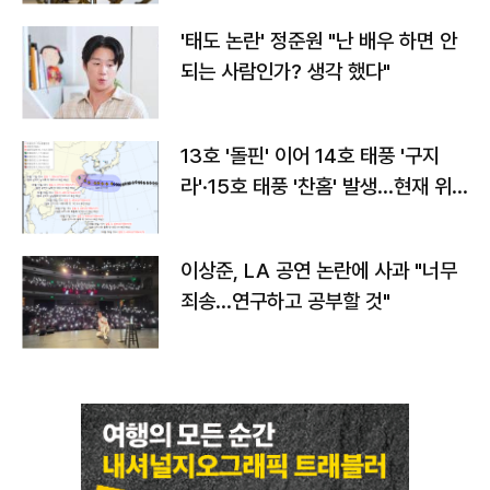
'태도 논란' 정준원 "난 배우 하면 안
되는 사람인가? 생각 했다"
13호 '돌핀' 이어 14호 태풍 '구지
라'·15호 태풍 '찬홈' 발생…현재 위
치와 이동경로는?
이상준, LA 공연 논란에 사과 "너무
죄송…연구하고 공부할 것"