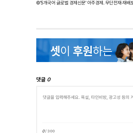
©'5개국어 글로벌 경제신문' 아주경제. 무단전재·재배
댓글
0
0
/ 300