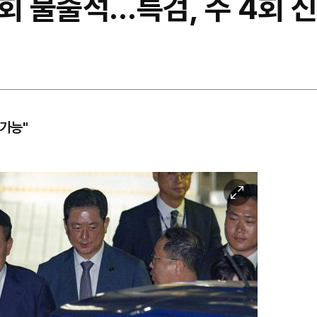
회 불출석…특검, 주 4회 
불가능"
이
미
지
확
대