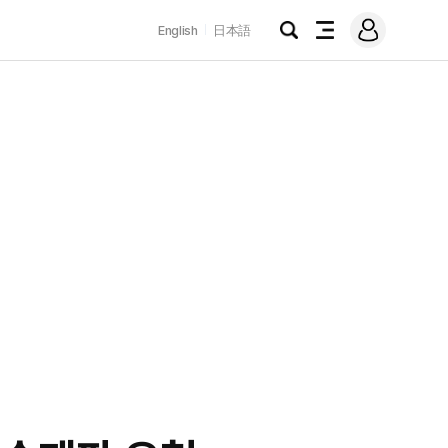
로
English
日本語
그
검
전
인
색
체
메
뉴