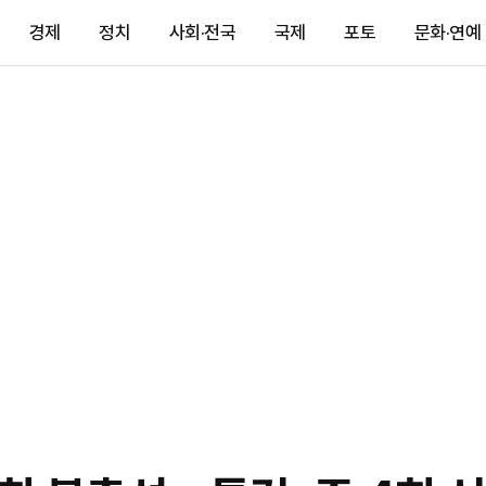
경제
정치
사회·전국
국제
포토
문화·연예