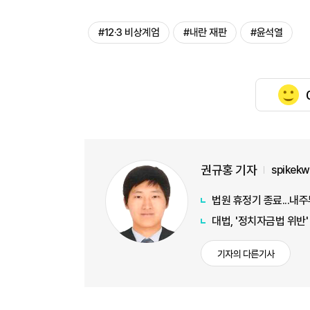
#12·3 비상계엄
#내란 재판
#윤석열
권규홍 기자
spikek
법원 휴정기 종료...내주
대법, '정치자금법 위반
기자의 다른기사