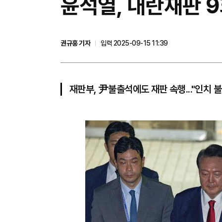
윤석열, 내란재판 9
권규홍 기자
입력 2025-09-15 11:39
재판부, 尹불출석에도 재판 속행..."인치 