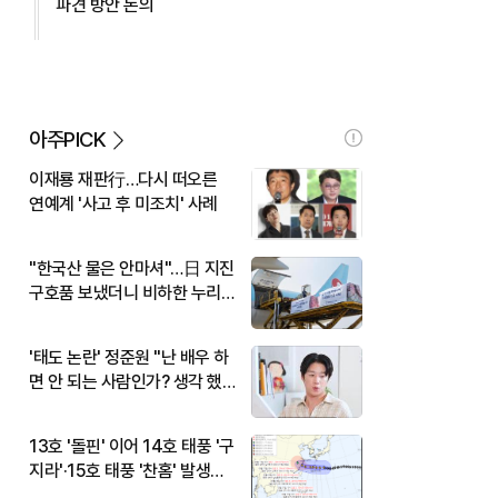
파견 방안 논의
아주PICK
이재룡 재판行…다시 떠오른
연예계 '사고 후 미조치' 사례
"한국산 물은 안마셔"…日 지진
구호품 보냈더니 비하한 누리
꾼
'태도 논란' 정준원 "난 배우 하
면 안 되는 사람인가? 생각 했
다"
13호 '돌핀' 이어 14호 태풍 '구
지라'·15호 태풍 '찬홈' 발생…
현재 위치와 이동경로는?