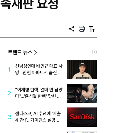
신속재판 요청
공
프
텍
유
린
스
트
트
크
기
트렌드 뉴스
신남성연대 배인규 대표 사
1
망…인천 아파트서 숨진 채
발견
"이재명 탄핵, 얼마 안 남았
2
다"...'윤석열 탄핵' 맞힌 무
당, '성지글' 등장
샌디스크, AI 수요에 '매출
3
4.7배'…가이던스 실망에
'주가는 하락'