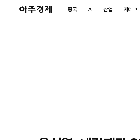
아
중국
AI
산업
재테크
주
경
제