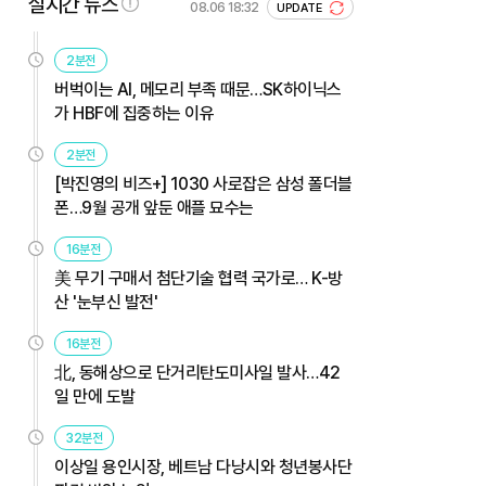
실시간 뉴스
08.06 18:32
UPDATE
2분전
버벅이는 AI, 메모리 부족 때문…SK하이닉스
가 HBF에 집중하는 이유
2분전
[박진영의 비즈+] 1030 사로잡은 삼성 폴더블
폰…9월 공개 앞둔 애플 묘수는
16분전
美 무기 구매서 첨단기술 협력 국가로… K-방
산 '눈부신 발전'
16분전
北, 동해상으로 단거리탄도미사일 발사…42
일 만에 도발
32분전
이상일 용인시장, 베트남 다낭시와 청년봉사단