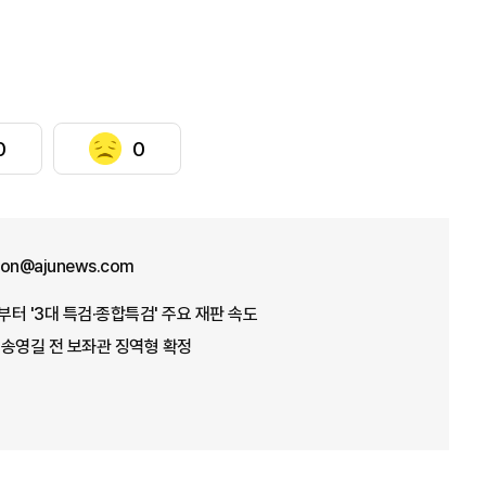
0
0
won@ajunews.com
부터 '3대 특검·종합특검' 주요 재판 속도
' 송영길 전 보좌관 징역형 확정