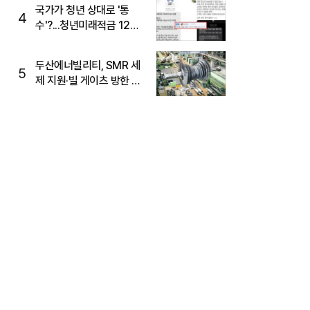
국가가 청년 상대로 '통
4
수'?...청년미래적금 12%
준다더니 "응, 오류야"
두산에너빌리티, SMR 세
5
제 지원·빌 게이츠 방한 기
대에 5%대 강세