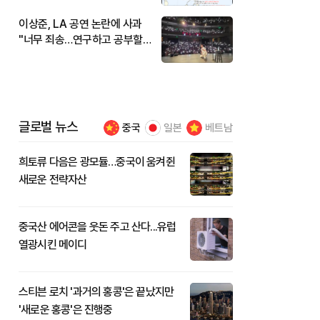
이상준, LA 공연 논란에 사과
"너무 죄송…연구하고 공부할
것"
글로벌 뉴스
중국
일본
베트남
희토류 다음은 광모듈…중국이 움켜쥔
새로운 전략자산
중국산 에어콘을 웃돈 주고 산다...유럽
열광시킨 메이디
스티븐 로치 '과거의 홍콩'은 끝났지만
'새로운 홍콩'은 진행중