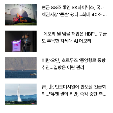
현금 88조 쌓인 SK하이닉스, 국내
채권시장 '큰손' 됐다…최대 40조 투
자
"메모리 월 넘을 해법은 HBF"…구글
도 주목한 차세대 AI 메모리
이란·오만, 호르무즈 '중앙항로 통항'
추진…입항은 이란 관리
靑, 北 탄도미사일에 안보실 긴급회
의…"유엔 결의 위반, 즉각 중단 촉
구"