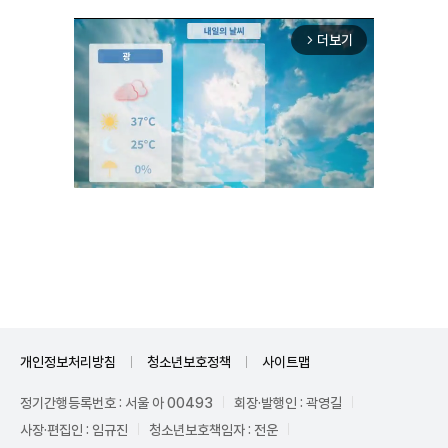
더보기
arrow_forward_ios
Unmute
개인정보처리방침
청소년보호정책
사이트맵
정기간행등록번호 : 서울 아 00493
회장·발행인 : 곽영길
사장·편집인 : 임규진
청소년보호책임자 : 전운