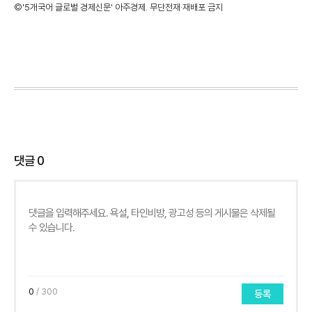
©'5개국어 글로벌 경제신문' 아주경제. 무단전재·재배포 금지
댓글
0
0
/ 300
등록