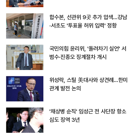
합수본, 선관위 9곳 추가 압색…강남
·서초도 '투표율 허위 입력' 정황
국민의힘 윤리위, '돌려차기 실언' 서
범수·진종오 징계절차 개시
위성락, 스틸 美대사와 상견례…한미
관계 발전 논의
'채상병 순직' 임성근 전 사단장 항소
심도 징역 3년