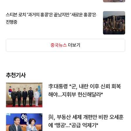
스티븐 로치 '과거의 홍콩'은 끝났지만 '새로운 홍콩'은
진행중
중국뉴스
더보기
추천기사
李대통령 "군, 내란 이후 신뢰 회복
해야…지휘부 헌신해달라"
與, 부동산 세제 개편안 비판 오세훈
에 '맹공'…"공급 억제기"