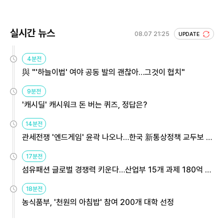
실시간 뉴스
08.07 21:25
UPDATE
4분전
與 "'하늘이법' 여야 공동 발의 괜찮아…그것이 협치"
9분전
'캐시딜' 캐시워크 돈 버는 퀴즈, 정답은?
14분전
관세전쟁 '엔드게임' 윤곽 나오나…한국 新통상정책 교두보 활
용해야
17분전
섬유패션 글로벌 경쟁력 키운다…산업부 15개 과제 180억 지
원
18분전
농식품부, '천원의 아침밥' 참여 200개 대학 선정