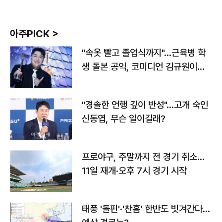
아주PICK >
"속옷 빨고 졸업식까지"…근육병 학
생 돌본 공익, 코미디언 김규원이었
다
"경솔한 언행 깊이 반성"…고개 숙인
신동엽, 무슨 일이길래?
프로야구, 주말까지 전 경기 취소…
11일 재개·오후 7시 경기 시작
태풍 '돌핀'·'찬홈' 한반도 빗겨간다…