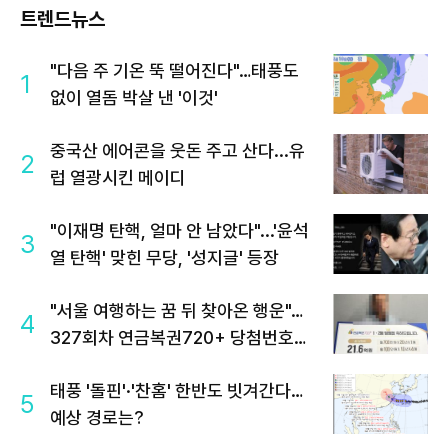
트렌드뉴스
"다음 주 기온 뚝 떨어진다"…태풍도
1
없이 열돔 박살 낸 '이것'
중국산 에어콘을 웃돈 주고 산다...유
2
럽 열광시킨 메이디
"이재명 탄핵, 얼마 안 남았다"...'윤석
3
열 탄핵' 맞힌 무당, '성지글' 등장
"서울 여행하는 꿈 뒤 찾아온 행운"…
4
327회차 연금복권720+ 당첨번호조
회 주목
태풍 '돌핀'·'찬홈' 한반도 빗겨간다…
5
예상 경로는?