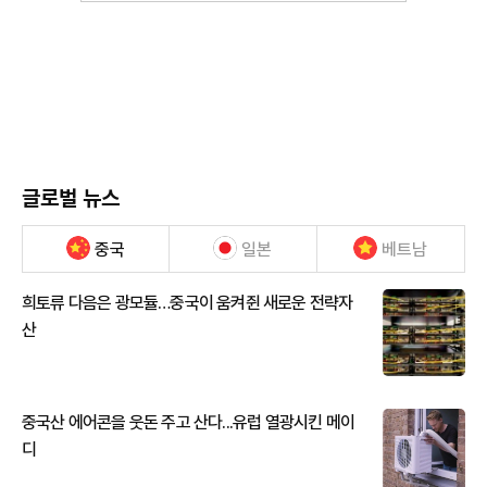
글로벌 뉴스
중국
일본
베트남
희토류 다음은 광모듈…중국이 움켜쥔 새로운 전략자
산
중국산 에어콘을 웃돈 주고 산다...유럽 열광시킨 메이
디