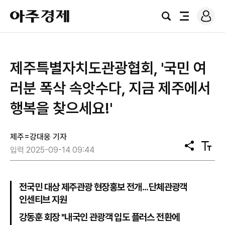
로
아
그
검
전
주
인
색
체
경
메
제
뉴
제주특별자치도관광협회, '국민 여
러분 폭삭 속앗수다, 지금 제주에서
행복을 찾으세요!'
제주=강대웅 기자
공
텍
입력 2025-09-14 09:44
유
스
트
크
기
전국민 대상 제주관광 현장홍보 전개...단체관광객
인센티브 지원
강동훈 회장 "내국인 관광객 입도 플러스 전환에