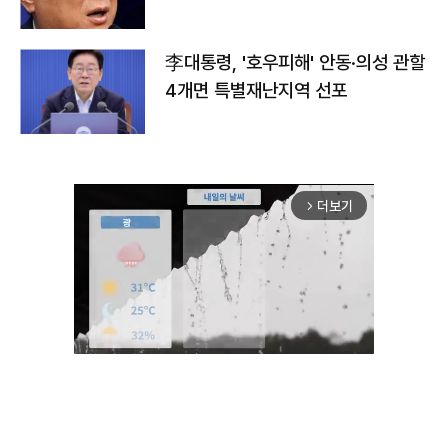
李대통령, '호우피해' 안동·의성 관할
4개면 특별재난지역 선포
더보기
arrow_forward_ios
Unmute