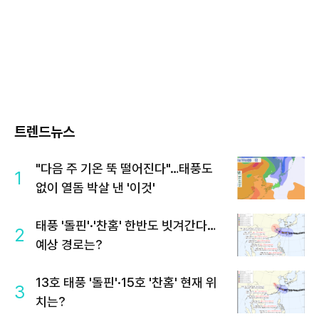
트렌드뉴스
"다음 주 기온 뚝 떨어진다"…태풍도
1
없이 열돔 박살 낸 '이것'
태풍 '돌핀'·'찬홈' 한반도 빗겨간다…
2
예상 경로는?
13호 태풍 '돌핀'·15호 '찬홈' 현재 위
3
치는?