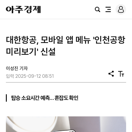
로
아
그
검
전
주
인
색
체
경
메
제
뉴
대한항공, 모바일 앱 메뉴 '인천공항
미리보기' 신설
이성진 기자
공
텍
입력 2025-09-12 08:51
유
스
트
크
기
탑승 소요시간 예측… 혼잡도 확인