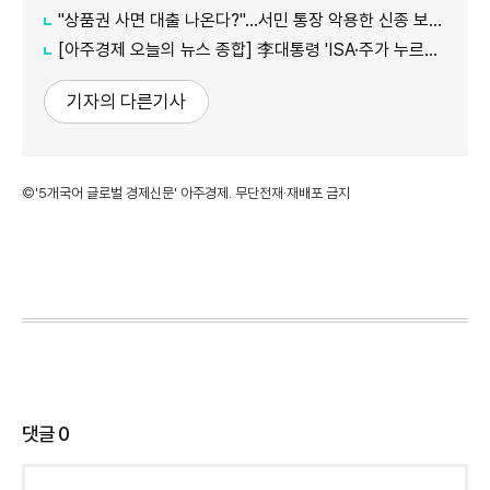
"상품권 사면 대출 나온다?"…서민 통장 악용한 신종 보이스피싱
[아주경제 오늘의 뉴스 종합] 李대통령 'ISA·주가 누르기' 재검토…與 "환영" 野 "졸속 국정" 外
기자의 다른기사
©'5개국어 글로벌 경제신문' 아주경제. 무단전재·재배포 금지
댓글
0