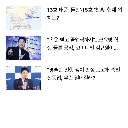
13호 태풍 '돌핀'·15호 '찬홈' 현재 위
치는?
"속옷 빨고 졸업식까지"…근육병 학
생 돌본 공익, 코미디언 김규원이었
다
"경솔한 언행 깊이 반성"…고개 숙인
신동엽, 무슨 일이길래?