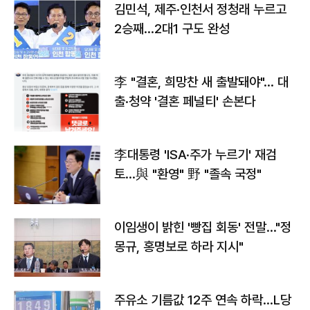
김민석, 제주·인천서 정청래 누르고
2승째…2대1 구도 완성
李 "결혼, 희망찬 새 출발돼야"… 대
출·청약 '결혼 페널티' 손본다
李대통령 'ISA·주가 누르기' 재검
토…與 "환영" 野 "졸속 국정"
이임생이 밝힌 '빵집 회동' 전말…"정
몽규, 홍명보로 하라 지시"
주유소 기름값 12주 연속 하락…L당