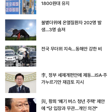
1800원대 유지
불볕더위에 온열질환자 202명 발
생…3명 숨져
전국 무더위 지속…동해안 강한 비
李, 정부 세제개편안에 제동…ISA·주
가누르기안 재검토 지시
與, 황희 '폐기 버스 청년 주택' 제안
에 "당 입장과 무관…개인 의견"