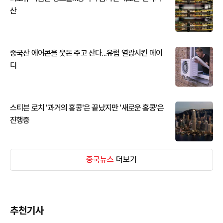
산
중국산 에어콘을 웃돈 주고 산다...유럽 열광시킨 메이
디
스티븐 로치 '과거의 홍콩'은 끝났지만 '새로운 홍콩'은
진행중
중국뉴스
더보기
추천기사