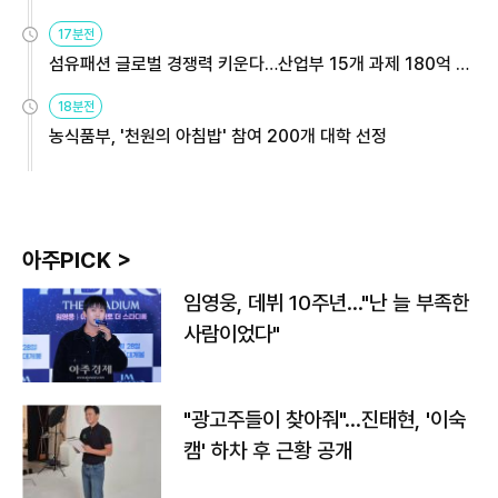
용해야
17분전
섬유패션 글로벌 경쟁력 키운다…산업부 15개 과제 180억 지
원
18분전
농식품부, '천원의 아침밥' 참여 200개 대학 선정
아주PICK >
임영웅, 데뷔 10주년…"난 늘 부족한
사람이었다"
"광고주들이 찾아줘"…진태현, '이숙
캠' 하차 후 근황 공개