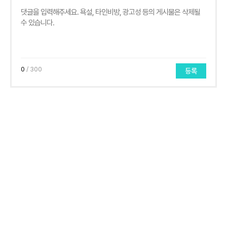
0
/ 300
등록