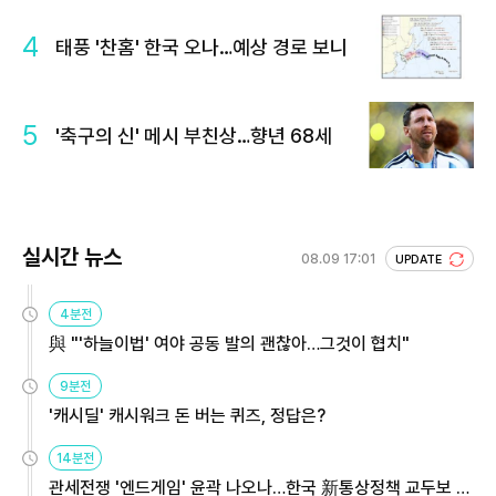
4
태풍 '찬홈' 한국 오나…예상 경로 보니
5
'축구의 신' 메시 부친상…향년 68세
실시간 뉴스
08.09 17:01
UPDATE
4분전
與 "'하늘이법' 여야 공동 발의 괜찮아…그것이 협치"
9분전
'캐시딜' 캐시워크 돈 버는 퀴즈, 정답은?
14분전
관세전쟁 '엔드게임' 윤곽 나오나…한국 新통상정책 교두보 활