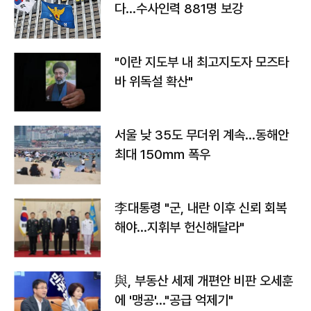
다…수사인력 881명 보강
"이란 지도부 내 최고지도자 모즈타
바 위독설 확산"
서울 낮 35도 무더위 계속…동해안
최대 150㎜ 폭우
李대통령 "군, 내란 이후 신뢰 회복
해야…지휘부 헌신해달라"
與, 부동산 세제 개편안 비판 오세훈
에 '맹공'…"공급 억제기"