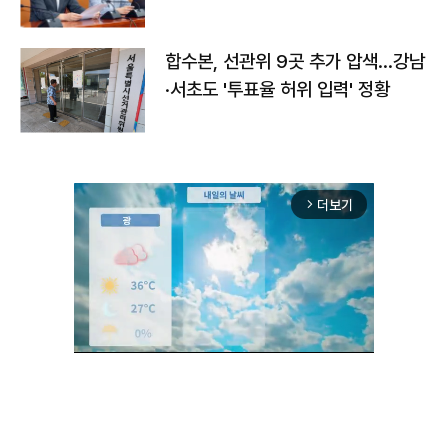
합수본, 선관위 9곳 추가 압색…강남
·서초도 '투표율 허위 입력' 정황
더보기
arrow_forward_ios
Unmute