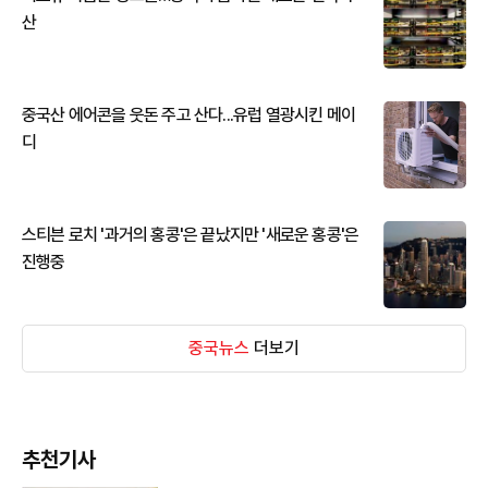
산
중국산 에어콘을 웃돈 주고 산다...유럽 열광시킨 메이
디
스티븐 로치 '과거의 홍콩'은 끝났지만 '새로운 홍콩'은
진행중
중국뉴스
더보기
추천기사