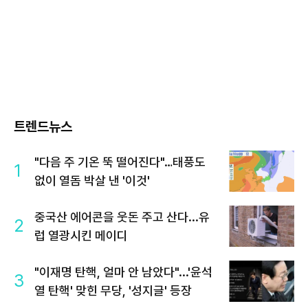
트렌드뉴스
"다음 주 기온 뚝 떨어진다"…태풍도
1
없이 열돔 박살 낸 '이것'
중국산 에어콘을 웃돈 주고 산다...유
2
럽 열광시킨 메이디
"이재명 탄핵, 얼마 안 남았다"...'윤석
3
열 탄핵' 맞힌 무당, '성지글' 등장