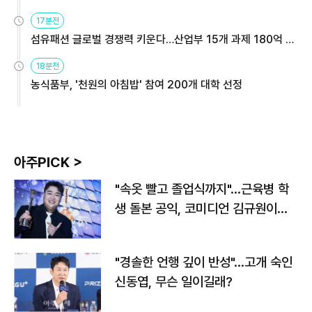
용해야
17분전
섬유패션 글로벌 경쟁력 키운다…산업부 15개 과제 180억 지
원
18분전
농식품부, '천원의 아침밥' 참여 200개 대학 선정
아주PICK >
"속옷 빨고 졸업식까지"…근육병 학
생 돌본 공익, 코미디언 김규원이었
다
"경솔한 언행 깊이 반성"…고개 숙인
신동엽, 무슨 일이길래?