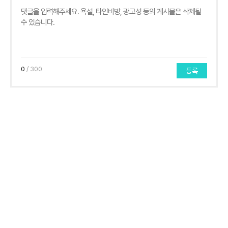
0
/ 300
등록