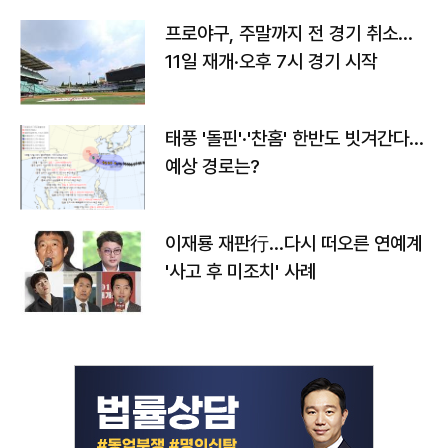
프로야구, 주말까지 전 경기 취소…
11일 재개·오후 7시 경기 시작
태풍 '돌핀'·'찬홈' 한반도 빗겨간다…
예상 경로는?
이재룡 재판行…다시 떠오른 연예계
'사고 후 미조치' 사례