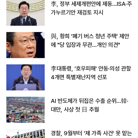
李, 정부 세제개편안에 제동…ISA·주
가누르기안 재검토 지시
與, 황희 '폐기 버스 청년 주택' 제안
에 "당 입장과 무관…개인 의견"
李대통령, '호우피해' 안동·의성 관할
4개면 특별재난지역 선포
AI 반도체가 뒤집은 수출 순위…韓·
대만, 사상 첫 日 추월
경찰, 9월부터 '제 가족 사건' 못 맡는