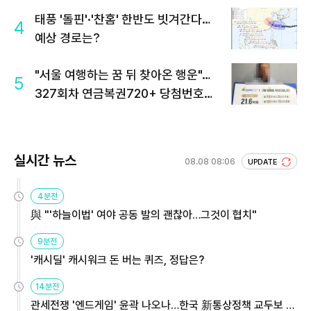
태풍 '돌핀'·'찬홈' 한반도 빗겨간다…
4
예상 경로는?
"서울 여행하는 꿈 뒤 찾아온 행운"…
5
327회차 연금복권720+ 당첨번호조
회 주목
실시간 뉴스
08.08 08:06
UPDATE
4분전
與 "'하늘이법' 여야 공동 발의 괜찮아…그것이 협치"
9분전
'캐시딜' 캐시워크 돈 버는 퀴즈, 정답은?
14분전
관세전쟁 '엔드게임' 윤곽 나오나…한국 新통상정책 교두보 활