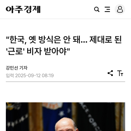
로
아
그
검
전
주
인
색
체
경
메
제
뉴
"한국, 옛 방식은 안 돼… 제대로 된
'근로' 비자 받아야"
강민선 기자
공
텍
입력 2025-09-12 08:19
유
스
트
크
기