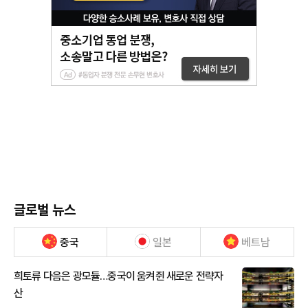
글로벌 뉴스
중국
일본
베트남
희토류 다음은 광모듈…중국이 움켜쥔 새로운 전략자
산