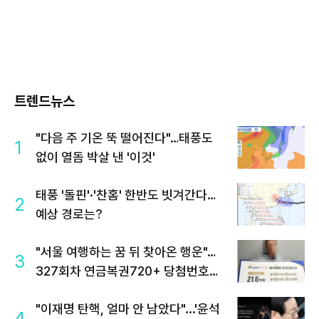
트렌드뉴스
"다음 주 기온 뚝 떨어진다"…태풍도
1
없이 열돔 박살 낸 '이것'
태풍 '돌핀'·'찬홈' 한반도 빗겨간다…
2
예상 경로는?
"서울 여행하는 꿈 뒤 찾아온 행운"…
3
327회차 연금복권720+ 당첨번호조
회 주목
"이재명 탄핵, 얼마 안 남았다"...'윤석
4