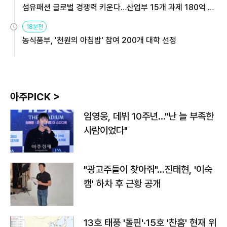
섬유패션 글로벌 경쟁력 키운다…산업부 15개 과제 180억 지
원
18분전
농식품부, '천원의 아침밥' 참여 200개 대학 선정
아주PICK >
임영웅, 데뷔 10주년…"난 늘 부족한
사람이었다"
"광고주들이 찾아줘"…진태현, '이숙
캠' 하차 후 근황 공개
13호 태풍 '돌핀'·15호 '찬홈' 현재 위