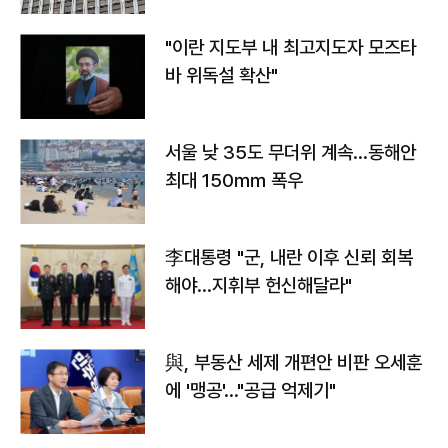
"이란 지도부 내 최고지도자 모즈타
바 위독설 확산"
서울 낮 35도 무더위 계속…동해안
최대 150㎜ 폭우
李대통령 "군, 내란 이후 신뢰 회복
해야…지휘부 헌신해달라"
與, 부동산 세제 개편안 비판 오세훈
에 '맹공'…"공급 억제기"