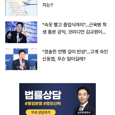
치는?
"속옷 빨고 졸업식까지"…근육병 학
생 돌본 공익, 코미디언 김규원이었
다
"경솔한 언행 깊이 반성"…고개 숙인
신동엽, 무슨 일이길래?