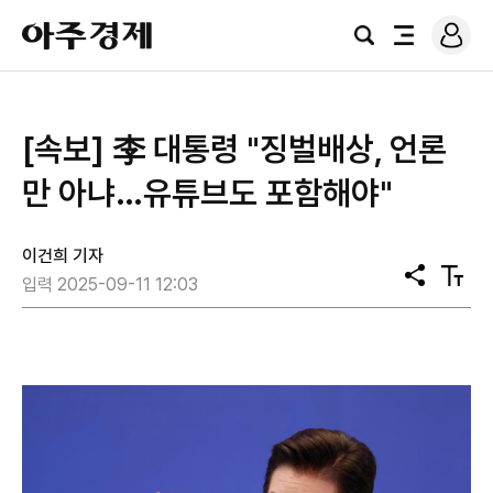
로
아
그
검
전
주
인
색
체
경
메
제
뉴
[속보] 李 대통령 "징벌배상, 언론
만 아냐…유튜브도 포함해야"
이건희 기자
공
텍
입력 2025-09-11 12:03
유
스
트
크
기