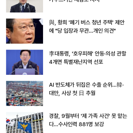
與, 황희 '폐기 버스 청년 주택' 제안
에 "당 입장과 무관…개인 의견"
李대통령, '호우피해' 안동·의성 관할
4개면 특별재난지역 선포
AI 반도체가 뒤집은 수출 순위…韓·
대만, 사상 첫 日 추월
경찰, 9월부터 '제 가족 사건' 못 맡는
다…수사인력 881명 보강