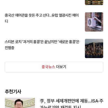
중국산 에어콘을 웃돈 주고 산다...유럽 열광시킨 메이
디
스티븐 로치 '과거의 홍콩'은 끝났지만 '새로운 홍콩'은
진행중
중국뉴스
더보기
추천기사
李, 정부 세제개편안에 제동…ISA·주
가누르기안 재검토 지시