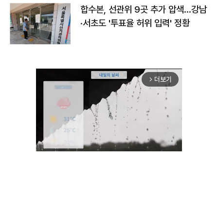
합수본, 선관위 9곳 추가 압색…강남
·서초도 '투표율 허위 입력' 정황
더보기
arrow_forward_ios
Mute