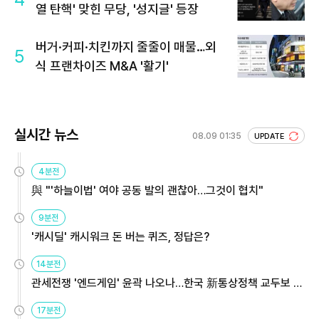
열 탄핵' 맞힌 무당, '성지글' 등장
버거·커피·치킨까지 줄줄이 매물…외
5
식 프랜차이즈 M&A '활기'
실시간 뉴스
08.09 01:35
UPDATE
4분전
與 "'하늘이법' 여야 공동 발의 괜찮아…그것이 협치"
9분전
'캐시딜' 캐시워크 돈 버는 퀴즈, 정답은?
14분전
관세전쟁 '엔드게임' 윤곽 나오나…한국 新통상정책 교두보 활
용해야
17분전