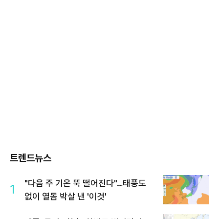
트렌드뉴스
"다음 주 기온 뚝 떨어진다"…태풍도
1
없이 열돔 박살 낸 '이것'