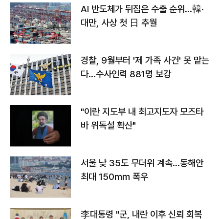
AI 반도체가 뒤집은 수출 순위…韓·
대만, 사상 첫 日 추월
경찰, 9월부터 '제 가족 사건' 못 맡는
다…수사인력 881명 보강
"이란 지도부 내 최고지도자 모즈타
바 위독설 확산"
서울 낮 35도 무더위 계속…동해안
최대 150㎜ 폭우
李대통령 "군, 내란 이후 신뢰 회복