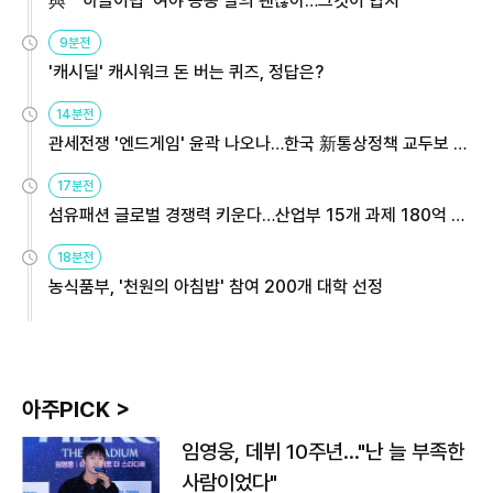
與 "'하늘이법' 여야 공동 발의 괜찮아…그것이 협치"
9분전
'캐시딜' 캐시워크 돈 버는 퀴즈, 정답은?
14분전
관세전쟁 '엔드게임' 윤곽 나오나…한국 新통상정책 교두보 활
용해야
17분전
섬유패션 글로벌 경쟁력 키운다…산업부 15개 과제 180억 지
원
18분전
농식품부, '천원의 아침밥' 참여 200개 대학 선정
아주PICK >
임영웅, 데뷔 10주년…"난 늘 부족한
사람이었다"