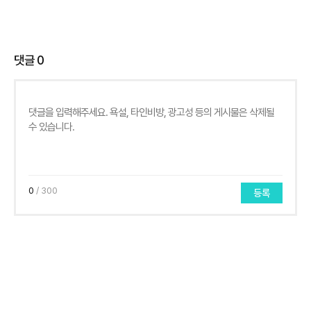
댓글
0
0
/ 300
등록