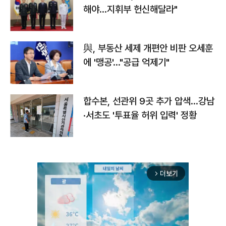
해야…지휘부 헌신해달라"
與, 부동산 세제 개편안 비판 오세훈
에 '맹공'…"공급 억제기"
합수본, 선관위 9곳 추가 압색…강남
·서초도 '투표율 허위 입력' 정황
더보기
arrow_forward_ios