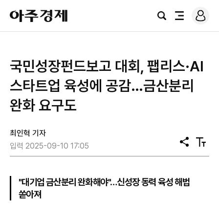
로
아
그
검
전
주
인
색
체
경
메
제
뉴
국민성장펀드보고 대회, 팹리스·AI
스타트업 육성에 공감…금산분리
완화 요구도
최인혁 기자
공
텍
입력 2025-09-10 17:05
유
스
트
크
기
"대기업 금산분리 완화해야"…신성장 동력 육성 해법
쏟아져