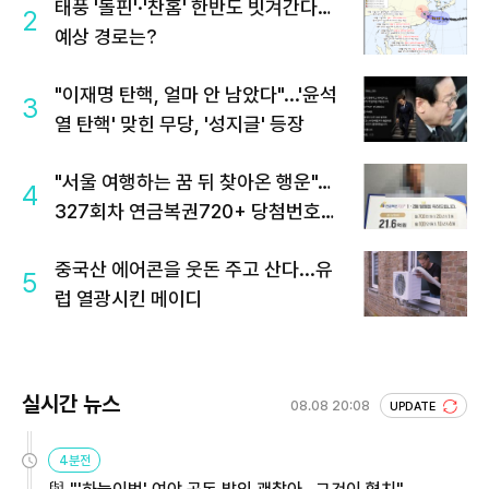
태풍 '돌핀'·'찬홈' 한반도 빗겨간다…
2
예상 경로는?
"이재명 탄핵, 얼마 안 남았다"...'윤석
3
열 탄핵' 맞힌 무당, '성지글' 등장
"서울 여행하는 꿈 뒤 찾아온 행운"…
4
327회차 연금복권720+ 당첨번호조
회 주목
중국산 에어콘을 웃돈 주고 산다...유
5
럽 열광시킨 메이디
실시간 뉴스
08.08 20:08
UPDATE
4분전