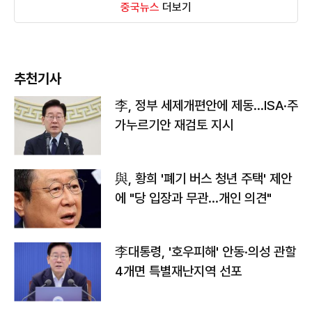
중국뉴스
더보기
추천기사
李, 정부 세제개편안에 제동…ISA·주
가누르기안 재검토 지시
與, 황희 '폐기 버스 청년 주택' 제안
에 "당 입장과 무관…개인 의견"
李대통령, '호우피해' 안동·의성 관할
4개면 특별재난지역 선포