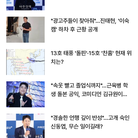
"광고주들이 찾아줘"…진태현, '이숙
캠' 하차 후 근황 공개
13호 태풍 '돌핀'·15호 '찬홈' 현재 위
치는?
"속옷 빨고 졸업식까지"…근육병 학
생 돌본 공익, 코미디언 김규원이었
다
"경솔한 언행 깊이 반성"…고개 숙인
신동엽, 무슨 일이길래?