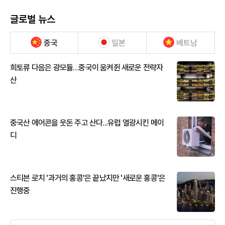
글로벌 뉴스
중국
일본
베트남
희토류 다음은 광모듈…중국이 움켜쥔 새로운 전략자
산
중국산 에어콘을 웃돈 주고 산다...유럽 열광시킨 메이
디
스티븐 로치 '과거의 홍콩'은 끝났지만 '새로운 홍콩'은
진행중