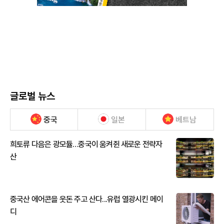
글로벌 뉴스
중국
일본
베트남
희토류 다음은 광모듈…중국이 움켜쥔 새로운 전략자
산
중국산 에어콘을 웃돈 주고 산다...유럽 열광시킨 메이
디