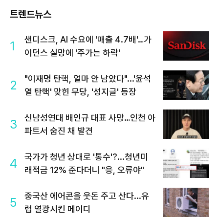
트렌드뉴스
샌디스크, AI 수요에 '매출 4.7배'…가
1
이던스 실망에 '주가는 하락'
"이재명 탄핵, 얼마 안 남았다"...'윤석
2
열 탄핵' 맞힌 무당, '성지글' 등장
신남성연대 배인규 대표 사망…인천 아
3
파트서 숨진 채 발견
국가가 청년 상대로 '통수'?...청년미
4
래적금 12% 준다더니 "응, 오류야"
중국산 에어콘을 웃돈 주고 산다...유
5
럽 열광시킨 메이디