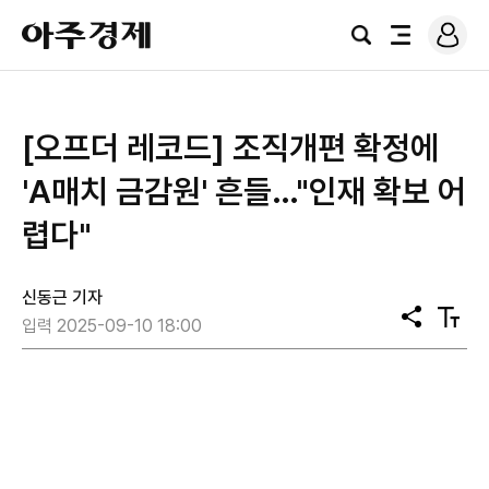
로
아
그
검
전
주
인
색
체
경
메
제
뉴
[오프더 레코드] 조직개편 확정에
'A매치 금감원' 흔들…"인재 확보 어
렵다"
신동근 기자
공
텍
입력 2025-09-10 18:00
유
스
트
크
기