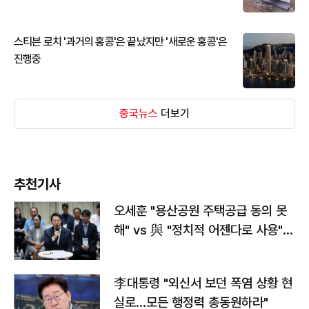
스티븐 로치 '과거의 홍콩'은 끝났지만 '새로운 홍콩'은
진행중
중국뉴스
더보기
추천기사
오세훈 "용산공원 주택공급 동의 못
해" vs 與 "정치적 어젠다로 사용"
맞불
李대통령 "외신서 보던 폭염 상황 현
실로…모든 행정력 총동원하라"