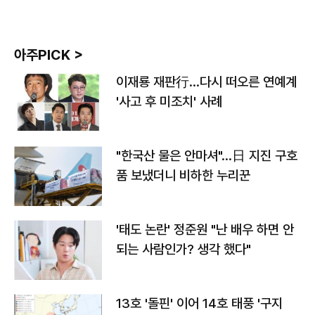
아주PICK >
이재룡 재판行…다시 떠오른 연예계
'사고 후 미조치' 사례
"한국산 물은 안마셔"…日 지진 구호
품 보냈더니 비하한 누리꾼
'태도 논란' 정준원 "난 배우 하면 안
되는 사람인가? 생각 했다"
13호 '돌핀' 이어 14호 태풍 '구지