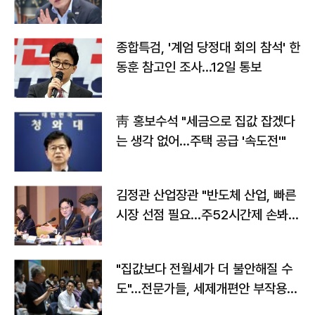
종합특검, '계엄 당정대 회의 참석' 한
동훈 참고인 조사...12일 통보
靑 홍보수석 "세금으로 집값 잡겠다
는 생각 없어…주택 공급 '속도전'"
김정관 산업장관 "반도체 산업, 빠른
시장 선점 필요…주52시간제 손봐
야"
"집값보다 전월세가 더 불안해질 수
도"…전문가들, 세제개편안 부작용
우려