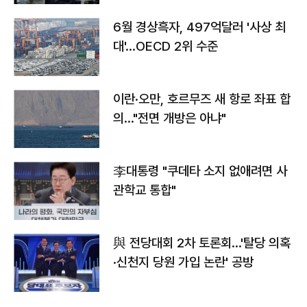
6월 경상흑자, 497억달러 '사상 최
대'…OECD 2위 수준
이란·오만, 호르무즈 새 항로 좌표 합
의…"전면 개방은 아냐"
李대통령 "쿠데타 소지 없애려면 사
관학교 통합"
與 전당대회 2차 토론회…'탈당 의혹
·신천지 당원 가입 논란' 공방