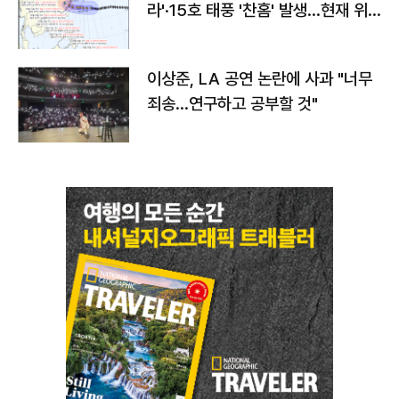
라'·15호 태풍 '찬홈' 발생…현재 위
치와 이동경로는?
이상준, LA 공연 논란에 사과 "너무
죄송…연구하고 공부할 것"