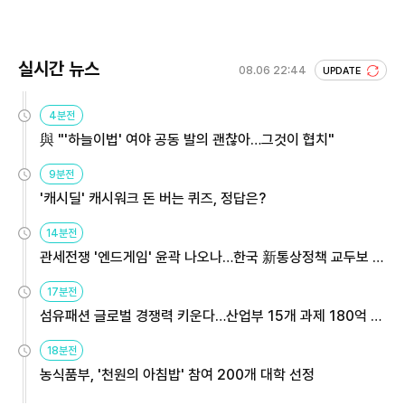
실시간 뉴스
08.06 22:44
UPDATE
4분전
與 "'하늘이법' 여야 공동 발의 괜찮아…그것이 협치"
9분전
'캐시딜' 캐시워크 돈 버는 퀴즈, 정답은?
14분전
관세전쟁 '엔드게임' 윤곽 나오나…한국 新통상정책 교두보 활
용해야
17분전
섬유패션 글로벌 경쟁력 키운다…산업부 15개 과제 180억 지
원
18분전
농식품부, '천원의 아침밥' 참여 200개 대학 선정