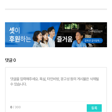
댓글
0
0
/ 300
등록