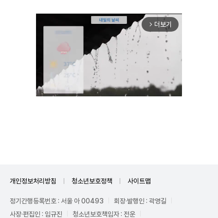
더보기
arrow_forward_ios
Unmute
개인정보처리방침
청소년보호정책
사이트맵
정기간행등록번호 : 서울 아 00493
회장·발행인 : 곽영길
사장·편집인 : 임규진
청소년보호책임자 : 전운