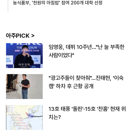
농식품부, '천원의 아침밥' 참여 200개 대학 선정
아주PICK >
임영웅, 데뷔 10주년…"난 늘 부족한
사람이었다"
"광고주들이 찾아줘"…진태현, '이숙
캠' 하차 후 근황 공개
13호 태풍 '돌핀'·15호 '찬홈' 현재 위
치는?