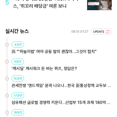
5
스, '쥐꼬리 배당금' 여론 보니
실시간 뉴스
08.10 01:27
UPDATE
4분전
與 "'하늘이법' 여야 공동 발의 괜찮아…그것이 협치"
9분전
'캐시딜' 캐시워크 돈 버는 퀴즈, 정답은?
14분전
관세전쟁 '엔드게임' 윤곽 나오나…한국 新통상정책 교두보 활
용해야
17분전
섬유패션 글로벌 경쟁력 키운다…산업부 15개 과제 180억 지
원
18분전