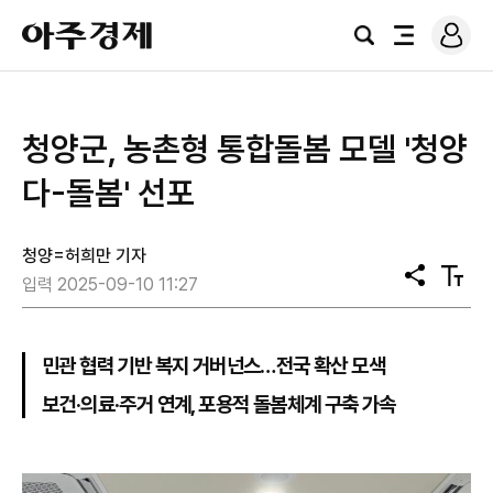
로
아
그
검
전
주
인
색
체
경
메
제
뉴
청양군, 농촌형 통합돌봄 모델 '청양
다-돌봄' 선포
청양=허희만 기자
공
텍
입력 2025-09-10 11:27
유
스
트
크
기
민관 협력 기반 복지 거버넌스…전국 확산 모색
보건·의료·주거 연계, 포용적 돌봄체계 구축 가속