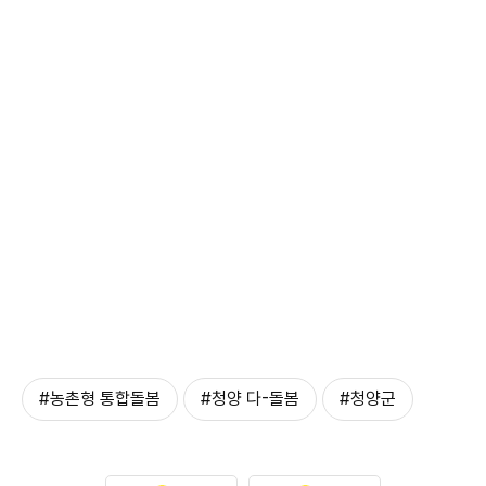
#농촌형 통합돌봄
#청양 다-돌봄
#청양군