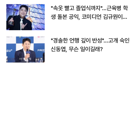
"속옷 빨고 졸업식까지"…근육병 학
생 돌본 공익, 코미디언 김규원이었
다
"경솔한 언행 깊이 반성"…고개 숙인
신동엽, 무슨 일이길래?