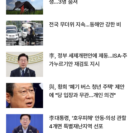
생…3명 숨져
전국 무더위 지속…동해안 강한 비
李, 정부 세제개편안에 제동…ISA·주
가누르기안 재검토 지시
與, 황희 '폐기 버스 청년 주택' 제안
에 "당 입장과 무관…개인 의견"
李대통령, '호우피해' 안동·의성 관할
4개면 특별재난지역 선포