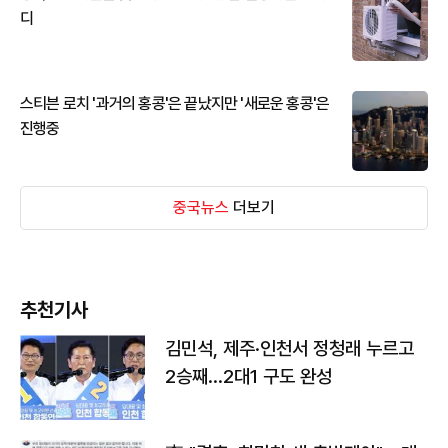
디
스티븐 로치 '과거의 홍콩'은 끝났지만 '새로운 홍콩'은
진행중
중국뉴스
더보기
추천기사
김민석, 제주·인천서 정청래 누르고
2승째…2대1 구도 완성