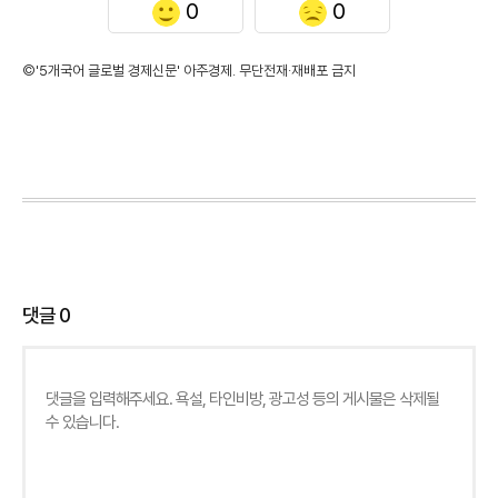
0
0
©'5개국어 글로벌 경제신문' 아주경제. 무단전재·재배포 금지
댓글
0