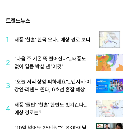
트렌드뉴스
1
태풍 '찬홈' 한국 오나…예상 경로 보니
"다음 주 기온 뚝 떨어진다"…태풍도
2
없이 열돔 박살 낸 '이것'
"오늘 저녁 상암 피하세요"…맨시티·이
3
강인·리센느 뜬다, 6호선 혼잡 예상
태풍 '돌핀'·'찬홈' 한반도 빗겨간다…
4
예상 경로는?
"10억 넣어도 25만원"?…SK하이닉