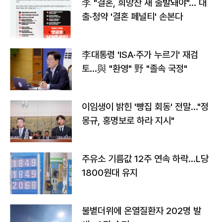
李 "결혼, 희망찬 새 출발돼야"… 대
출·청약 '결혼 페널티' 손본다
李대통령 'ISA·주가 누르기' 재검
토…與 "환영" 野 "졸속 국정"
이임생이 밝힌 '빵집 회동' 전말…"정
몽규, 홍명보로 하라 지시"
주유소 기름값 12주 연속 하락…L당
1800원대 유지
불볕더위에 온열질환자 202명 발