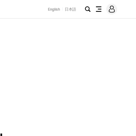
로
English
日本語
그
검
전
인
색
체
메
뉴