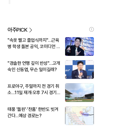
아주PICK
"속옷 빨고 졸업식까지"…근육
병 학생 돌본 공익, 코미디언 김
규원이었다
"경솔한 언행 깊이 반성"…고개
숙인 신동엽, 무슨 일이길래?
프로야구, 주말까지 전 경기 취
소…11일 재개·오후 7시 경기
시작
태풍 '돌핀'·'찬홈' 한반도 빗겨
간다…예상 경로는?