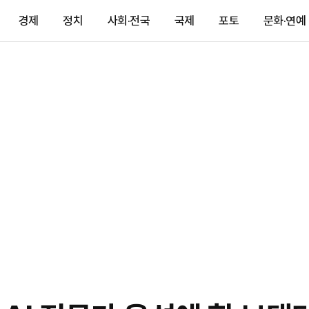
경제
정치
사회·전국
국제
포토
문화·연예