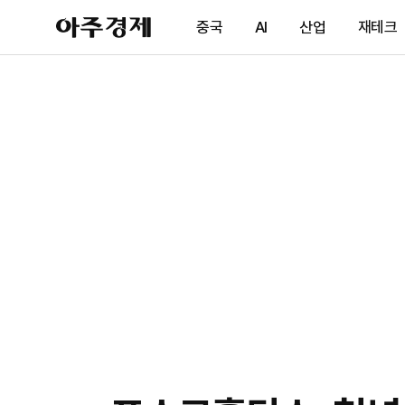
아
중국
AI
산업
재테크
주
경
제