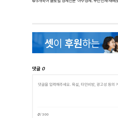
©'5개국어 글로벌 경제신문' 아주경제. 무단전재·재배
댓글
0
0
/ 300