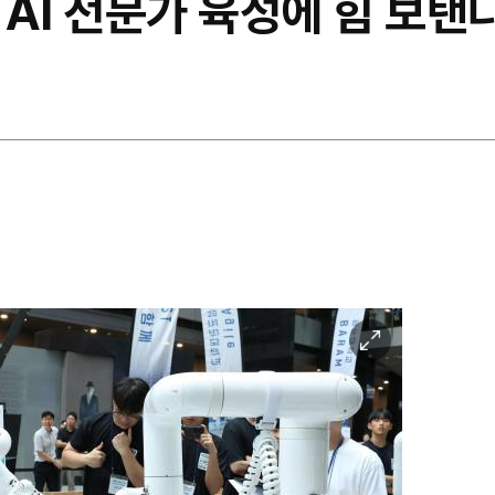
AI 전문가 육성에 힘 보탠
이
미
지
확
대