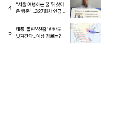
"서울 여행하는 꿈 뒤 찾아
4
온 행운"…327회차 연금
복권720+ 당첨번호조회
주목
태풍 '돌핀'·'찬홈' 한반도
5
빗겨간다…예상 경로는?