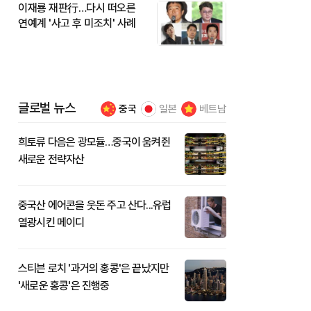
이재룡 재판行…다시 떠오른
연예계 '사고 후 미조치' 사례
글로벌 뉴스
중국
일본
베트남
희토류 다음은 광모듈…중국이 움켜쥔
새로운 전략자산
중국산 에어콘을 웃돈 주고 산다...유럽
열광시킨 메이디
스티븐 로치 '과거의 홍콩'은 끝났지만
'새로운 홍콩'은 진행중