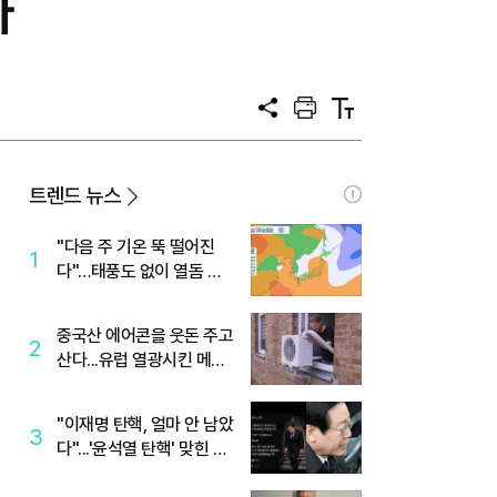
다
공
프
텍
유
린
스
트
트
크
기
트렌드 뉴스
"다음 주 기온 뚝 떨어진
1
다"…태풍도 없이 열돔 박
살 낸 '이것'
중국산 에어콘을 웃돈 주고
2
산다...유럽 열광시킨 메이
디
"이재명 탄핵, 얼마 안 남았
3
다"...'윤석열 탄핵' 맞힌 무
당, '성지글' 등장