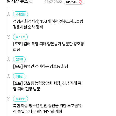
실시간 뉴스
08.07 23:22
UPDATE
44초전
정명근 화성시장, 153개 하천 전수조사...불법
점용시설 순차 정비
47초전
[포토] 김해 폭염 피해 양돈농가 방문한 강호동
회장
2분전
[포토] 농업인 격려하는 강호동 회장
3분전
[포토] 강호동 농협중앙회 회장, 경남 김해 폭
염 피해 현장 방문
44분전
북한 아동·청소년 인권 증진을 위한 투포원뮤
직 통일 꿈나무 희망음악회 개최