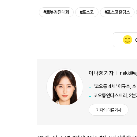
#로봇경진대회
#포스코
#포스코홀딩스
이나경 기자
nakk@a
'코오롱 4세' 이규호,
코오롱인더스트리, 2분기
기자의 다른기사