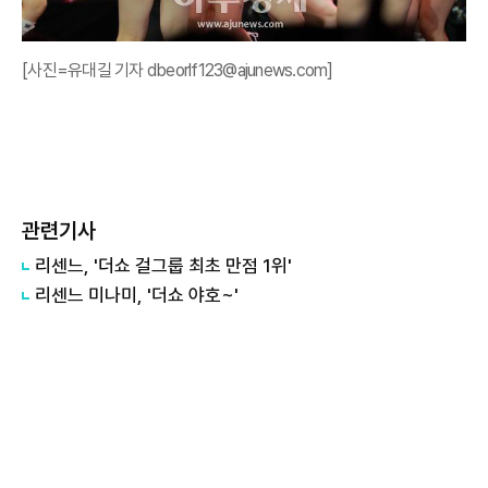
[사진=유대길 기자 dbeorlf123@ajunews.com]
관련기사
리센느, '더쇼 걸그룹 최초 만점 1위'
리센느 미나미, '더쇼 야호~'