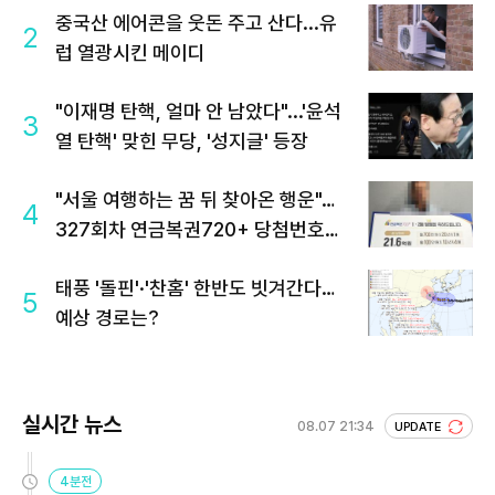
중국산 에어콘을 웃돈 주고 산다...유
2
럽 열광시킨 메이디
"이재명 탄핵, 얼마 안 남았다"...'윤석
3
열 탄핵' 맞힌 무당, '성지글' 등장
"서울 여행하는 꿈 뒤 찾아온 행운"…
4
327회차 연금복권720+ 당첨번호조
회 주목
태풍 '돌핀'·'찬홈' 한반도 빗겨간다…
5
예상 경로는?
실시간 뉴스
08.07 21:34
UPDATE
4분전