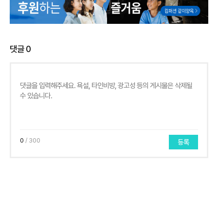
댓글
0
0
/ 300
등록