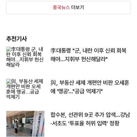
중국뉴스
더보기
추천기사
李대통령 "군, 내란 이후 신뢰 회복
해야…지휘부 헌신해달라"
與, 부동산 세제 개편안 비판 오세훈
에 '맹공'…"공급 억제기"
합수본, 선관위 9곳 추가 압색…강남
·서초도 '투표율 허위 입력' 정황