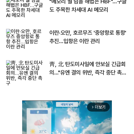
"메모리 월 넘을 해법은 HBF"…구글
도 주목한 차세대 AI 메모리
이란·오만, 호르무즈 '중앙항로 통항'
추진…입항은 이란 관리
靑, 北 탄도미사일에 안보실 긴급회
의…"유엔 결의 위반, 즉각 중단 촉
구"
더보기
arrow_forward_ios