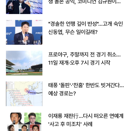
생 돌본 공익, 코미디언 김규원이었
다
"경솔한 언행 깊이 반성"…고개 숙인
신동엽, 무슨 일이길래?
프로야구, 주말까지 전 경기 취소…
11일 재개·오후 7시 경기 시작
태풍 '돌핀'·'찬홈' 한반도 빗겨간다…
예상 경로는?
이재룡 재판行…다시 떠오른 연예계
'사고 후 미조치' 사례