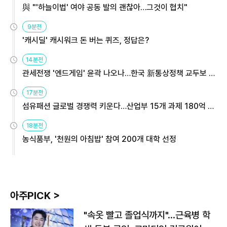
與 "'하늘이법' 여야 공동 발의 괜찮아…그것이 협치"
9분전
'캐시딜' 캐시워크 돈 버는 퀴즈, 정답은?
14분전
관세전쟁 '엔드게임' 윤곽 나오나…한국 新통상정책 교두보 활
용해야
17분전
섬유패션 글로벌 경쟁력 키운다…산업부 15개 과제 180억 지
원
18분전
농식품부, '천원의 아침밥' 참여 200개 대학 선정
아주PICK >
"속옷 빨고 졸업식까지"…근육병 학