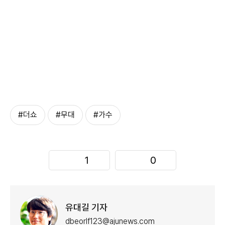
#더쇼
#무대
#가수
1
0
유대길 기자
dbeorlf123@ajunews.com