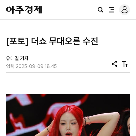
로
아
그
검
전
주
인
색
체
경
메
제
뉴
[포토] 더쇼 무대오른 수진
유대길 기자
공
텍
입력 2025-09-09 18:45
유
스
트
크
기