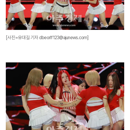
[사진=유대길 기자 dbeorlf123@ajunews.com]