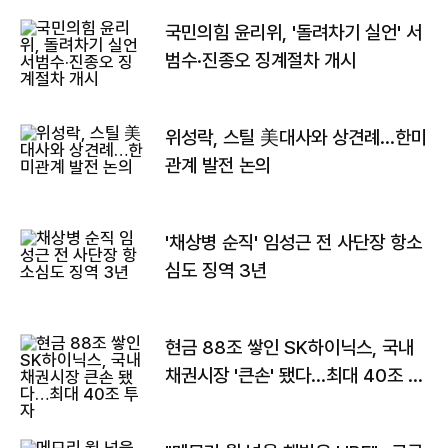
국민의힘 윤리위, '돌려차기 실언' 서
범수·진종오 징계절차 개시
위성락, 스틸 美대사와 상견례…한미
관계 발전 논의
'채상병 순직' 임성근 전 사단장 항소
심도 징역 3년
현금 88조 쌓인 SK하이닉스, 국내
채권시장 '큰손' 됐다…최대 40조 투
자