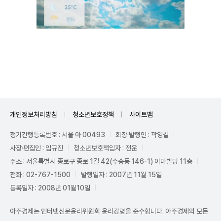
Unmute
개인정보처리방침
청소년보호정책
사이트맵
정기간행등록번호 : 서울 아 00493
회장·발행인 : 곽영길
사장·편집인 : 임규진
청소년보호책임자 : 전운
주소 : 서울특별시 종로구 종로 1길 42(수송동 146-1) 이마빌딩 11층
전화 : 02-767-1500
발행일자 : 2007년 11월 15일
등록일자 : 2008년 01월10일
아주경제는 인터넷신문윤리위원회 윤리강령을 준수합니다. 아주경제의 모든