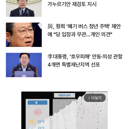
가누르기안 재검토 지시
與, 황희 '폐기 버스 청년 주택' 제안
에 "당 입장과 무관…개인 의견"
李대통령, '호우피해' 안동·의성 관할
4개면 특별재난지역 선포
더보기
arrow_forward_ios