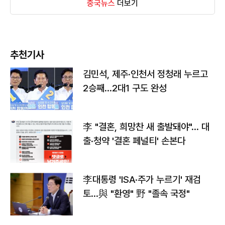
중국뉴스
더보기
추천기사
김민석, 제주·인천서 정청래 누르고
2승째…2대1 구도 완성
李 "결혼, 희망찬 새 출발돼야"… 대
출·청약 '결혼 페널티' 손본다
李대통령 'ISA·주가 누르기' 재검
토…與 "환영" 野 "졸속 국정"