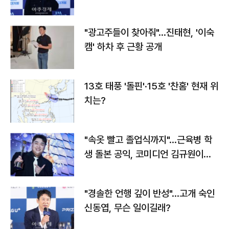
"광고주들이 찾아줘"…진태현, '이숙
캠' 하차 후 근황 공개
13호 태풍 '돌핀'·15호 '찬홈' 현재 위
치는?
"속옷 빨고 졸업식까지"…근육병 학
생 돌본 공익, 코미디언 김규원이었
다
"경솔한 언행 깊이 반성"…고개 숙인
신동엽, 무슨 일이길래?