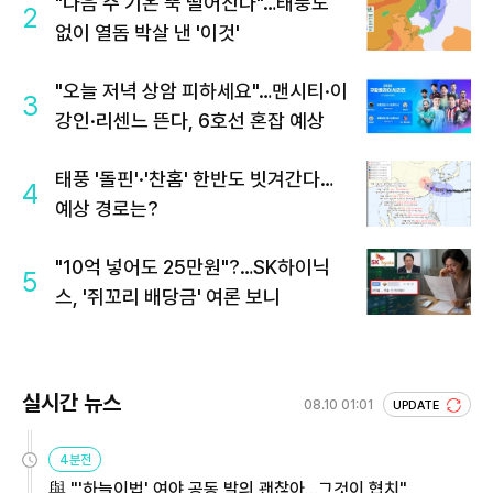
"다음 주 기온 뚝 떨어진다"…태풍도
2
없이 열돔 박살 낸 '이것'
"오늘 저녁 상암 피하세요"…맨시티·이
3
강인·리센느 뜬다, 6호선 혼잡 예상
태풍 '돌핀'·'찬홈' 한반도 빗겨간다…
4
예상 경로는?
"10억 넣어도 25만원"?…SK하이닉
5
스, '쥐꼬리 배당금' 여론 보니
실시간 뉴스
08.10 01:01
UPDATE
4분전
與 "'하늘이법' 여야 공동 발의 괜찮아…그것이 협치"