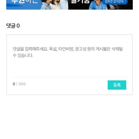
댓글
0
0
/ 300
등록