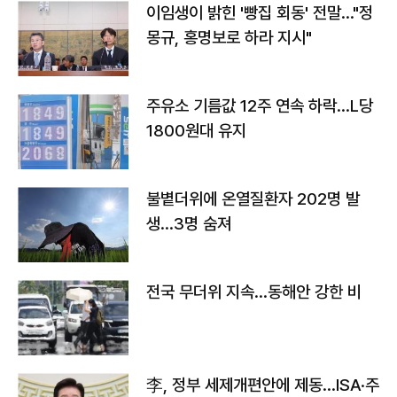
이임생이 밝힌 '빵집 회동' 전말…"정
몽규, 홍명보로 하라 지시"
주유소 기름값 12주 연속 하락…L당
1800원대 유지
불볕더위에 온열질환자 202명 발
생…3명 숨져
전국 무더위 지속…동해안 강한 비
李, 정부 세제개편안에 제동…ISA·주