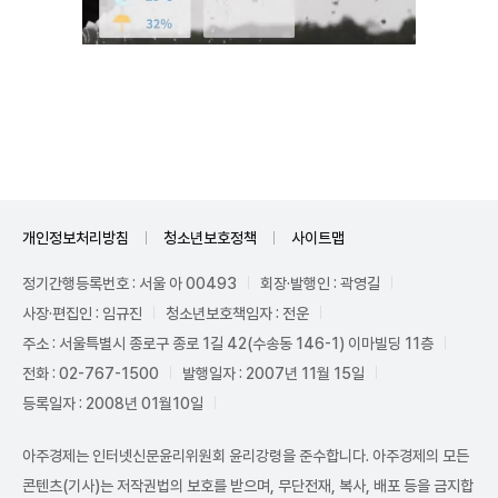
Unmute
개인정보처리방침
청소년보호정책
사이트맵
정기간행등록번호 : 서울 아 00493
회장·발행인 : 곽영길
사장·편집인 : 임규진
청소년보호책임자 : 전운
주소 : 서울특별시 종로구 종로 1길 42(수송동 146-1) 이마빌딩 11층
전화 : 02-767-1500
발행일자 : 2007년 11월 15일
등록일자 : 2008년 01월10일
아주경제는 인터넷신문윤리위원회 윤리강령을 준수합니다. 아주경제의 모든
콘텐츠(기사)는 저작권법의 보호를 받으며, 무단전재, 복사, 배포 등을 금지합