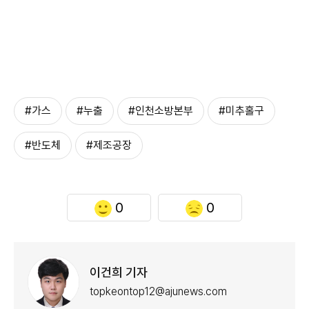
#가스
#누출
#인천소방본부
#미추홀구
#반도체
#제조공장
0
0
이건희 기자
topkeontop12@ajunews.com