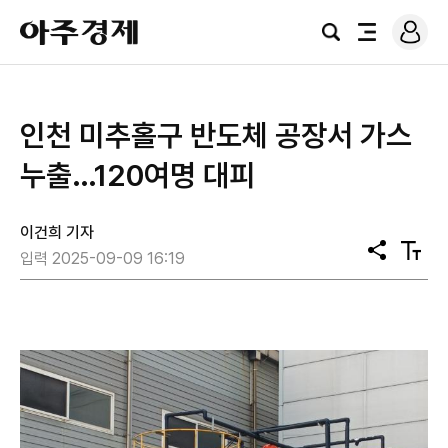
로
아
그
검
전
주
인
색
체
경
메
제
뉴
인천 미추홀구 반도체 공장서 가스
누출…120여명 대피
이건희 기자
공
텍
입력 2025-09-09 16:19
유
스
트
크
기