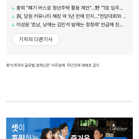
황희 "폐기 버스로 청년주택 활용 제안"…野 "1호 입주하라"
與, 당원 커뮤니티 해킹 약 1년 만에 인지…"전당대회와 무관"
이성윤 '호남, 낮에는 김민석 밤에는 정청래' 언급에 친명계 반발…"한심한 수준"
기자의 다른기사
©'5개국어 글로벌 경제신문' 아주경제. 무단전재·재배포 금지