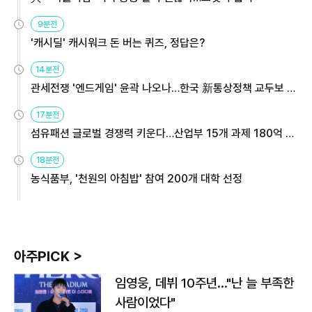
9분전
'캐시딜' 캐시워크 돈 버는 퀴즈, 정답은?
14분전
관세전쟁 '엔드게임' 윤곽 나오나…한국 新통상정책 교두보 활
용해야
17분전
섬유패션 글로벌 경쟁력 키운다…산업부 15개 과제 180억 지
원
18분전
농식품부, '천원의 아침밥' 참여 200개 대학 선정
아주PICK >
임영웅, 데뷔 10주년…"난 늘 부족한
사람이었다"