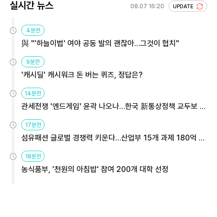
실시간 뉴스
08.07 16:20
UPDATE
4분전
與 "'하늘이법' 여야 공동 발의 괜찮아…그것이 협치"
9분전
'캐시딜' 캐시워크 돈 버는 퀴즈, 정답은?
14분전
관세전쟁 '엔드게임' 윤곽 나오나…한국 新통상정책 교두보 활
용해야
17분전
섬유패션 글로벌 경쟁력 키운다…산업부 15개 과제 180억 지
원
18분전
농식품부, '천원의 아침밥' 참여 200개 대학 선정