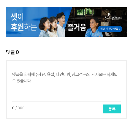
댓글
0
0
/ 300
등록