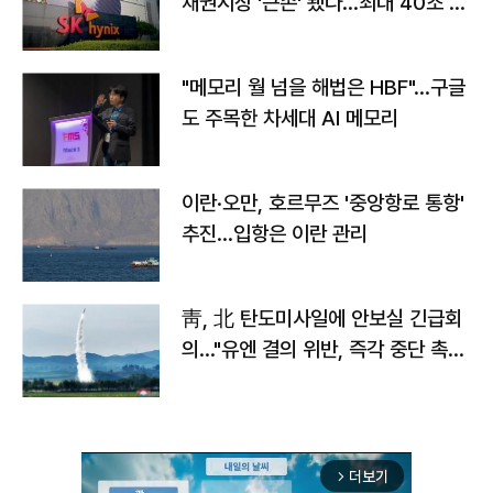
채권시장 '큰손' 됐다…최대 40조 투
자
"메모리 월 넘을 해법은 HBF"…구글
도 주목한 차세대 AI 메모리
이란·오만, 호르무즈 '중앙항로 통항'
추진…입항은 이란 관리
靑, 北 탄도미사일에 안보실 긴급회
의…"유엔 결의 위반, 즉각 중단 촉
구"
더보기
arrow_forward_ios