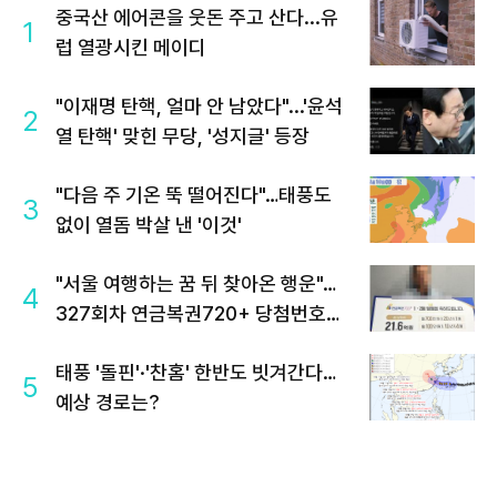
중국산 에어콘을 웃돈 주고 산다...유
1
럽 열광시킨 메이디
"이재명 탄핵, 얼마 안 남았다"...'윤석
2
열 탄핵' 맞힌 무당, '성지글' 등장
"다음 주 기온 뚝 떨어진다"…태풍도
3
없이 열돔 박살 낸 '이것'
"서울 여행하는 꿈 뒤 찾아온 행운"…
4
327회차 연금복권720+ 당첨번호조
회 주목
태풍 '돌핀'·'찬홈' 한반도 빗겨간다…
5
예상 경로는?