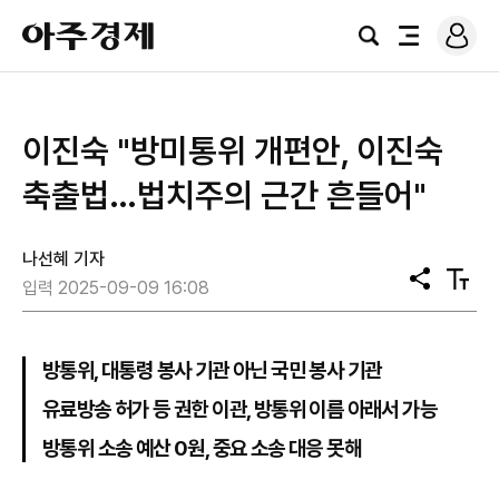
로
아
그
검
전
주
인
색
체
경
메
제
뉴
이진숙 "방미통위 개편안, 이진숙
축출법…법치주의 근간 흔들어"
나선혜 기자
공
텍
입력 2025-09-09 16:08
유
스
트
크
기
방통위, 대통령 봉사 기관 아닌 국민 봉사 기관
유료방송 허가 등 권한 이관, 방통위 이름 아래서 가능
방통위 소송 예산 0원, 중요 소송 대응 못해