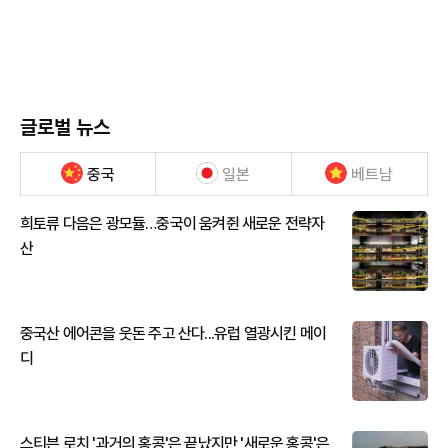
글로벌 뉴스
중국
일본
베트남
희토류 다음은 광모듈…중국이 움켜쥔 새로운 전략자
산
중국산 에어콘을 웃돈 주고 산다...유럽 열광시킨 메이
디
스티븐 로치 '과거의 홍콩'은 끝났지만 '새로운 홍콩'은