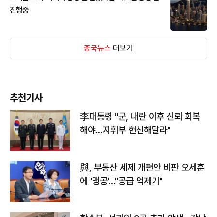
진행중
중국뉴스
더보기
추천기사
李대통령 "군, 내란 이후 신뢰 회복
해야…지휘부 헌신해달라"
與, 부동산 세제 개편안 비판 오세훈
에 '맹공'…"공급 억제기"