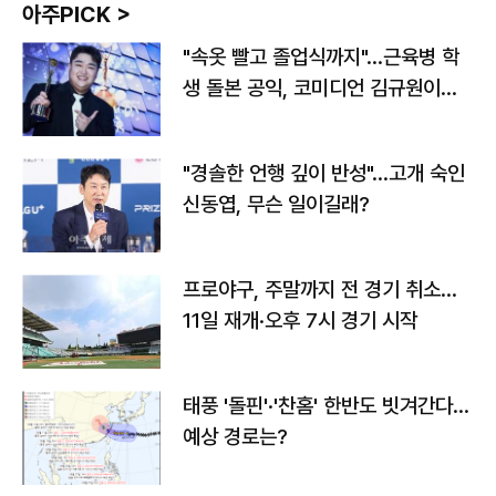
아주PICK >
"속옷 빨고 졸업식까지"…근육병 학
생 돌본 공익, 코미디언 김규원이었
다
"경솔한 언행 깊이 반성"…고개 숙인
신동엽, 무슨 일이길래?
프로야구, 주말까지 전 경기 취소…
11일 재개·오후 7시 경기 시작
태풍 '돌핀'·'찬홈' 한반도 빗겨간다…
예상 경로는?