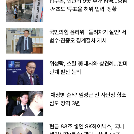
합수본, 선관위 9곳 추가 압색…강남
·서초도 '투표율 허위 입력' 정황
국민의힘 윤리위, '돌려차기 실언' 서
범수·진종오 징계절차 개시
위성락, 스틸 美대사와 상견례…한미
관계 발전 논의
'채상병 순직' 임성근 전 사단장 항소
심도 징역 3년
현금 88조 쌓인 SK하이닉스, 국내