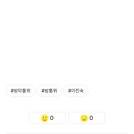
#방미통위
#방통위
#이진숙
0
0