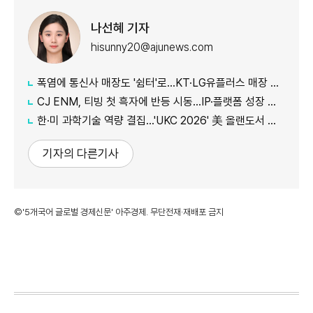
나선혜 기자
hisunny20@ajunews.com
폭염에 통신사 매장도 '쉼터'로…KT·LG유플러스 매장 개방
CJ ENM, 티빙 첫 흑자에 반등 시동…IP·플랫폼 성장 가속
한·미 과학기술 역량 결집…'UKC 2026' 美 올랜도서 개막
기자의 다른기사
©'5개국어 글로벌 경제신문' 아주경제. 무단전재·재배포 금지