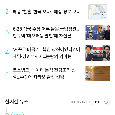
2
태풍 '찬홈' 한국 오나…예상 경로 보니
6·25 적국 수장 어록 읊은 국방장관…
3
안규백 '마오쩌둥 발언'에 자질론
'거꾸로 태극기', 북한 상징이었다? 이
4
재명·김민석까지…논란의 의미는
토스뱅크, 데이터 분석 전담조직 신
5
설…수장에 카카오 출신 선임
실시간 뉴스
08.10 21:21
UPDATE
4분전