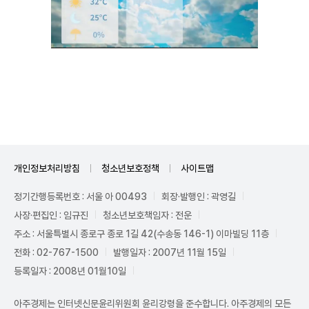
Unmute
개인정보처리방침
청소년보호정책
사이트맵
정기간행등록번호 : 서울 아 00493
회장·발행인 : 곽영길
사장·편집인 : 임규진
청소년보호책임자 : 전운
주소 : 서울특별시 종로구 종로 1길 42(수송동 146-1) 이마빌딩 11층
전화 : 02-767-1500
발행일자 : 2007년 11월 15일
등록일자 : 2008년 01월10일
아주경제는 인터넷신문윤리위원회 윤리강령을 준수합니다. 아주경제의 모든