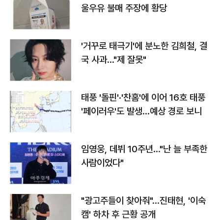
울우유 불매 주장에 황당
'거꾸로 태극기'에 분노한 김희철, 결
국 사과…"제 잘못"
태풍 '돌핀'·'찬홈'에 이어 16호 태풍
'페이러우'도 발생…예상 경로 보니
임영웅, 데뷔 10주년…"난 늘 부족한
사람이었다"
"광고주들이 찾아줘"…진태현, '이숙
캠' 하차 후 근황 공개