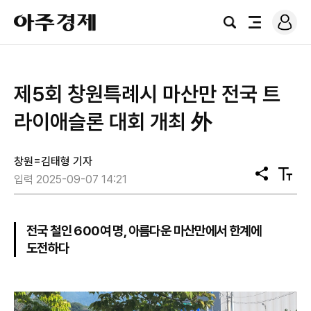
로
아
그
검
전
주
인
색
체
경
메
제
뉴
제5회 창원특례시 마산만 전국 트
라이애슬론 대회 개최 外
창원=김태형 기자
공
텍
입력 2025-09-07 14:21
유
스
트
크
기
전국 철인 600여 명, 아름다운 마산만에서 한계에
도전하다