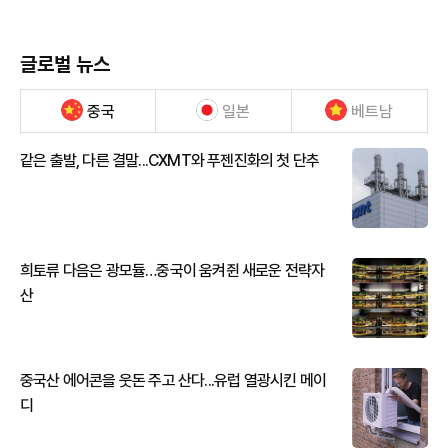
글로벌 뉴스
중국
일본
베트남
같은 출발, 다른 결말...CXMT와 푸젠진화의 첫 단추
희토류 다음은 광모듈…중국이 움켜쥔 새로운 전략자
산
중국산 에어콘을 웃돈 주고 산다...유럽 열광시킨 메이
디