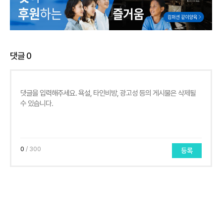
댓글
0
0
/ 300
등록