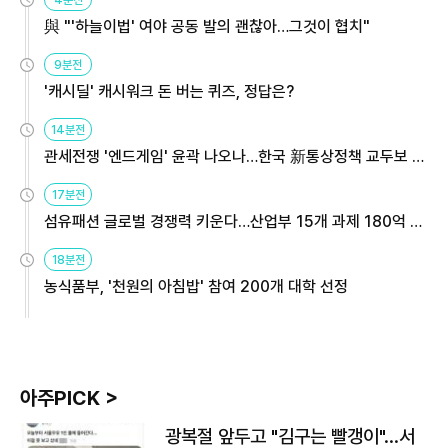
與 "'하늘이법' 여야 공동 발의 괜찮아…그것이 협치"
9분전
'캐시딜' 캐시워크 돈 버는 퀴즈, 정답은?
14분전
관세전쟁 '엔드게임' 윤곽 나오나…한국 新통상정책 교두보 활
용해야
17분전
섬유패션 글로벌 경쟁력 키운다…산업부 15개 과제 180억 지
원
18분전
농식품부, '천원의 아침밥' 참여 200개 대학 선정
아주PICK >
광복절 앞두고 "김구는 빨갱이"…서