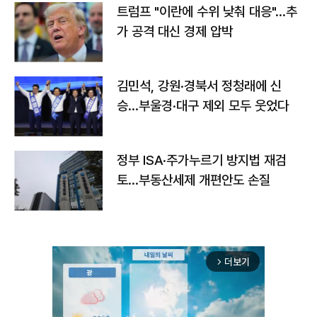
트럼프 "이란에 수위 낮춰 대응"…추
가 공격 대신 경제 압박
김민석, 강원·경북서 정청래에 신
승…부울경·대구 제외 모두 웃었다
정부 ISA·주가누르기 방지법 재검
토…부동산세제 개편안도 손질
더보기
arrow_forward_ios