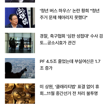
'청년 버스 하우스' 논란 황희 "청년
주거 문제 헤아리지 못했다"
경찰, 축구협회 '심판 성접대' 수사 검
토…공소시효가 관건
PF 4.5조 줄었는데 부실여신은 1.7
조 증가
미 상원, '클래리티법' 표결 없이 휴
회…11월 중간선거 전 처리 불투명