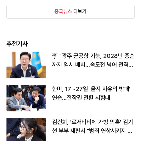
중국뉴스
더보기
추천기사
李 "광주 군공항 기능, 2028년 중순
까지 임시 배치…속도전 넘어 전격
전"
한미, 17∼27일 '을지 자유의 방패'
연습…전작권 전환 시험대
김건희, '로저비비에 가방 의혹' 김기
현 부부 재판서 "범죄 연상시키지 말
라"