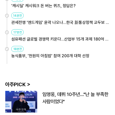
'캐시딜' 캐시워크 돈 버는 퀴즈, 정답은?
14분전
관세전쟁 '엔드게임' 윤곽 나오나…한국 新통상정책 교두보 활
용해야
17분전
섬유패션 글로벌 경쟁력 키운다…산업부 15개 과제 180억 지
원
18분전
농식품부, '천원의 아침밥' 참여 200개 대학 선정
아주PICK >
임영웅, 데뷔 10주년…"난 늘 부족한
사람이었다"