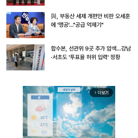
與, 부동산 세제 개편안 비판 오세훈
에 '맹공'…"공급 억제기"
합수본, 선관위 9곳 추가 압색…강남
·서초도 '투표율 허위 입력' 정황
더보기
arrow_forward_ios