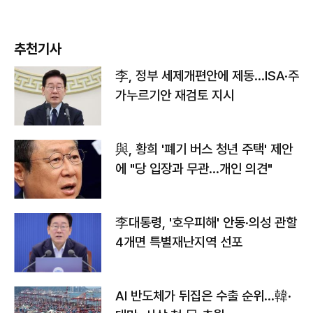
추천기사
李, 정부 세제개편안에 제동…ISA·주
가누르기안 재검토 지시
與, 황희 '폐기 버스 청년 주택' 제안
에 "당 입장과 무관…개인 의견"
李대통령, '호우피해' 안동·의성 관할
4개면 특별재난지역 선포
AI 반도체가 뒤집은 수출 순위…韓·