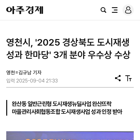
로
아
그
검
전
주
인
색
체
경
메
제
뉴
영천시, '2025 경상북도 도시재생
성과 한마당' 3개 분야 우수상 수상
영천=김규남 기자
공
텍
입력 2025-09-04 21:33
유
스
트
크
기
완산동 일반근린형 도시재생뉴딜사업 완산뜨락
마을관리사회협동조합 도시재생사업 성과 인정 받아