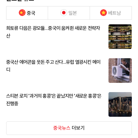
중국
일본
베트남
희토류 다음은 광모듈…중국이 움켜쥔 새로운 전략자
산
중국산 에어콘을 웃돈 주고 산다...유럽 열광시킨 메이
디
스티븐 로치 '과거의 홍콩'은 끝났지만 '새로운 홍콩'은
진행중
중국뉴스
더보기