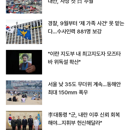
대만, 사상 첫 日 추월
경찰, 9월부터 '제 가족 사건' 못 맡는
다…수사인력 881명 보강
"이란 지도부 내 최고지도자 모즈타
바 위독설 확산"
서울 낮 35도 무더위 계속…동해안
최대 150㎜ 폭우
李대통령 "군, 내란 이후 신뢰 회복
해야…지휘부 헌신해달라"