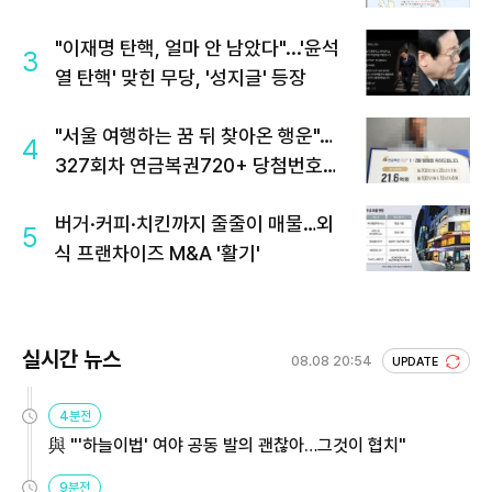
"이재명 탄핵, 얼마 안 남았다"...'윤석
3
열 탄핵' 맞힌 무당, '성지글' 등장
"서울 여행하는 꿈 뒤 찾아온 행운"…
4
327회차 연금복권720+ 당첨번호조
회 주목
버거·커피·치킨까지 줄줄이 매물…외
5
식 프랜차이즈 M&A '활기'
실시간 뉴스
08.08 20:54
UPDATE
4분전
與 "'하늘이법' 여야 공동 발의 괜찮아…그것이 협치"
9분전