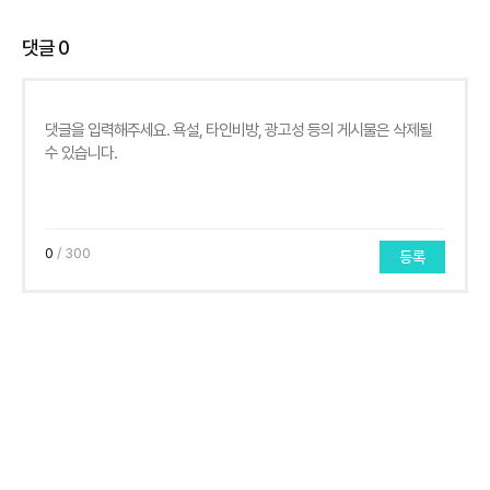
댓글
0
0
/ 300
등록