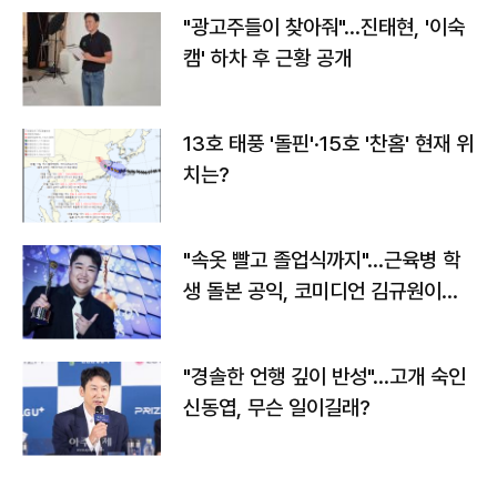
"광고주들이 찾아줘"…진태현, '이숙
캠' 하차 후 근황 공개
13호 태풍 '돌핀'·15호 '찬홈' 현재 위
치는?
"속옷 빨고 졸업식까지"…근육병 학
생 돌본 공익, 코미디언 김규원이었
다
"경솔한 언행 깊이 반성"…고개 숙인
신동엽, 무슨 일이길래?