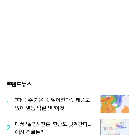
트렌드뉴스
"다음 주 기온 뚝 떨어진다"…태풍도
1
없이 열돔 박살 낸 '이것'
태풍 '돌핀'·'찬홈' 한반도 빗겨간다…
2
예상 경로는?