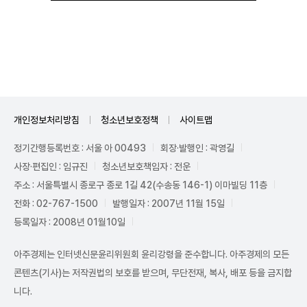
Unmute
개인정보처리방침
청소년보호정책
사이트맵
정기간행등록번호 : 서울 아 00493
회장·발행인 : 곽영길
사장·편집인 : 임규진
청소년보호책임자 : 전운
주소 : 서울특별시 종로구 종로 1길 42(수송동 146-1) 이마빌딩 11층
전화 : 02-767-1500
발행일자 : 2007년 11월 15일
등록일자 : 2008년 01월10일
아주경제는 인터넷신문윤리위원회 윤리강령을 준수합니다. 아주경제의 모든
콘텐츠(기사)는 저작권법의 보호를 받으며, 무단전재, 복사, 배포 등을 금지합
니다.