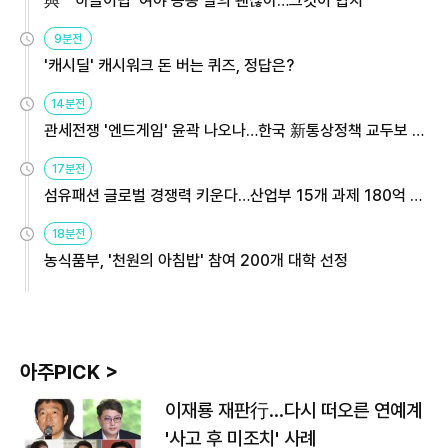
與 "'하늘이법' 여야 공동 발의 괜찮아…그것이 협치"
9분전
'캐시딜' 캐시워크 돈 버는 퀴즈, 정답은?
14분전
관세전쟁 '엔드게임' 윤곽 나오나…한국 新통상정책 교두보 활
용해야
17분전
섬유패션 글로벌 경쟁력 키운다…산업부 15개 과제 180억 지
원
18분전
농식품부, '천원의 아침밥' 참여 200개 대학 선정
아주PICK >
이재룡 재판行…다시 떠오른 연예계
'사고 후 미조치' 사례