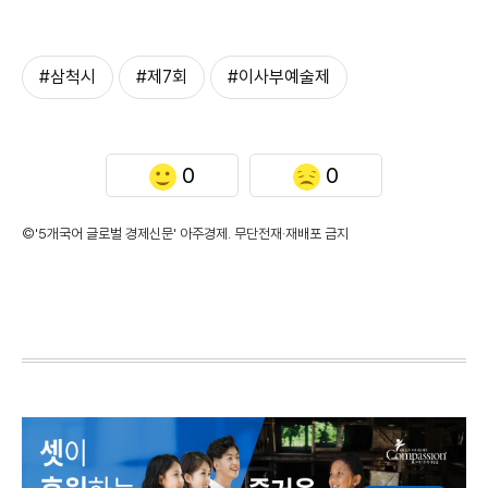
#삼척시
#제7회
#이사부예술제
0
0
©'5개국어 글로벌 경제신문' 아주경제. 무단전재·재배포 금지