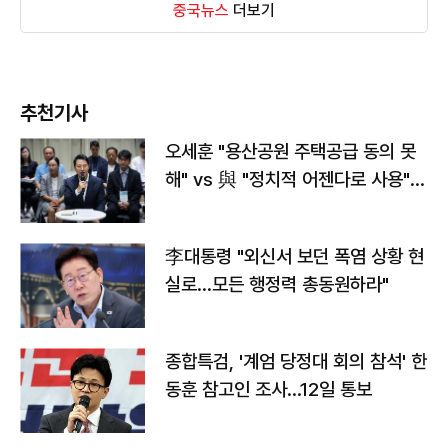
중국뉴스
더보기
추천기사
오세훈 "용산공원 주택공급 동의 못
해" vs 與 "정치적 어젠다로 사용"
맞불
李대통령 "외신서 보던 폭염 상황 현
실로…모든 행정력 총동원하라"
종합특검, '계엄 당정대 회의 참석' 한
동훈 참고인 조사...12일 통보