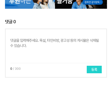
댓글
0
0
/ 300
등록