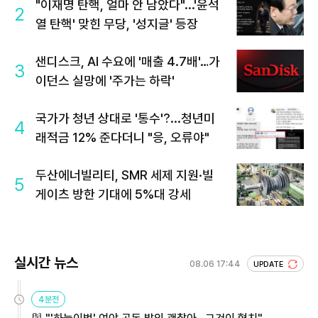
"이재명 탄핵, 얼마 안 남았다"...'윤석
2
열 탄핵' 맞힌 무당, '성지글' 등장
샌디스크, AI 수요에 '매출 4.7배'…가
3
이던스 실망에 '주가는 하락'
국가가 청년 상대로 '통수'?...청년미
4
래적금 12% 준다더니 "응, 오류야"
두산에너빌리티, SMR 세제 지원·빌
5
게이츠 방한 기대에 5%대 강세
실시간 뉴스
08.06 17:44
UPDATE
4분전