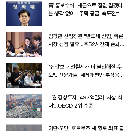
靑 홍보수석 "세금으로 집값 잡겠다
는 생각 없어…주택 공급 '속도전'"
김정관 산업장관 "반도체 산업, 빠른
시장 선점 필요…주52시간제 손봐
야"
"집값보다 전월세가 더 불안해질 수
도"…전문가들, 세제개편안 부작용
우려
6월 경상흑자, 497억달러 '사상 최
대'…OECD 2위 수준
이란·오만, 호르무즈 새 항로 좌표 합