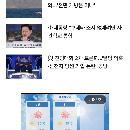
의…"전면 개방은 아냐"
李대통령 "쿠데타 소지 없애려면 사
관학교 통합"
與 전당대회 2차 토론회…'탈당 의혹
·신천지 당원 가입 논란' 공방
더보기
arrow_forward_ios