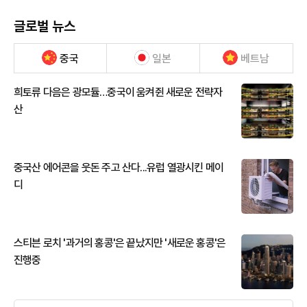
글로벌 뉴스
중국
일본
베트남
희토류 다음은 광모듈…중국이 움켜쥔 새로운 전략자
산
중국산 에어콘을 웃돈 주고 산다...유럽 열광시킨 메이
디
스티븐 로치 '과거의 홍콩'은 끝났지만 '새로운 홍콩'은
진행중