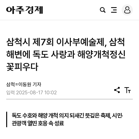
로
아
그
검
전
주
인
색
체
경
메
제
뉴
삼척시 제7회 이사부예술제, 삼척
해변에 독도 사랑과 해양개척정신
꽃피우다
삼척=이동원 기자
공
텍
입력 2025-08-17 10:02
유
스
트
크
기
독도 수호와 해양 개척 의지 되새긴 뜻깊은 축제, 시민·
관광객 열띤 호응 속 성료