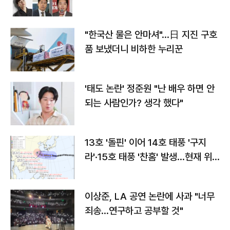
"한국산 물은 안마셔"…日 지진 구호
품 보냈더니 비하한 누리꾼
'태도 논란' 정준원 "난 배우 하면 안
되는 사람인가? 생각 했다"
13호 '돌핀' 이어 14호 태풍 '구지
라'·15호 태풍 '찬홈' 발생…현재 위
치와 이동경로는?
이상준, LA 공연 논란에 사과 "너무
죄송…연구하고 공부할 것"