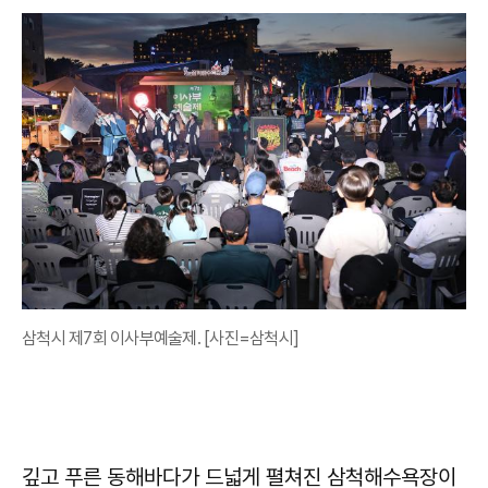
삼척시 제7회 이사부예술제. [사진=삼척시]
깊고 푸른 동해바다가 드넓게 펼쳐진 삼척해수욕장이