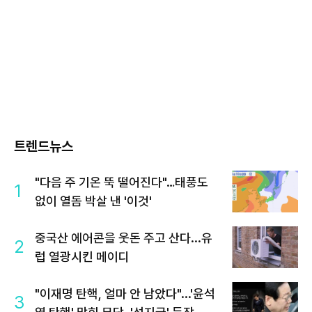
트렌드뉴스
"다음 주 기온 뚝 떨어진다"…태풍도
1
없이 열돔 박살 낸 '이것'
중국산 에어콘을 웃돈 주고 산다...유
2
럽 열광시킨 메이디
"이재명 탄핵, 얼마 안 남았다"...'윤석
3