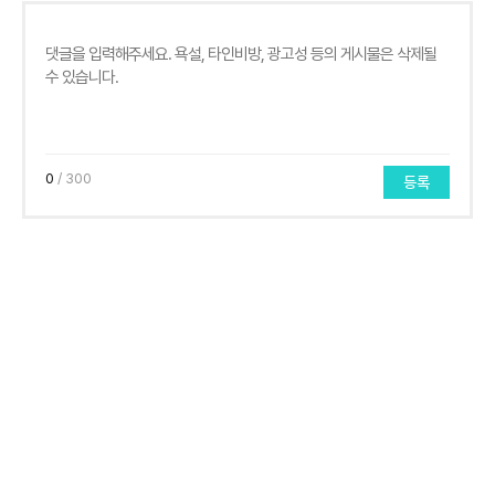
0
/ 300
등록