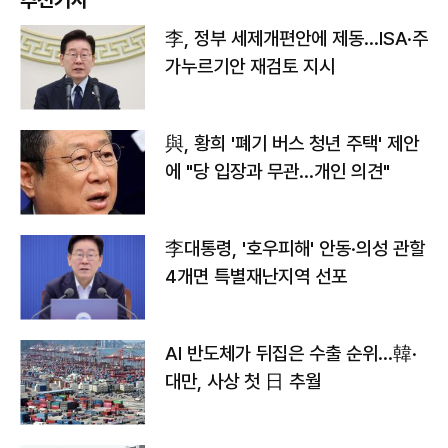
李, 정부 세제개편안에 제동…ISA·주
가누르기안 재검토 지시
與, 황희 '폐기 버스 청년 주택' 제안
에 "당 입장과 무관…개인 의견"
李대통령, '호우피해' 안동·의성 관할
4개면 특별재난지역 선포
AI 반도체가 뒤집은 수출 순위…韓·
대만, 사상 첫 日 추월