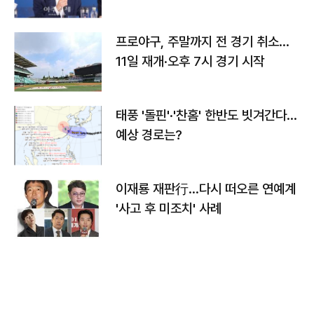
프로야구, 주말까지 전 경기 취소…
11일 재개·오후 7시 경기 시작
태풍 '돌핀'·'찬홈' 한반도 빗겨간다…
예상 경로는?
이재룡 재판行…다시 떠오른 연예계
'사고 후 미조치' 사례