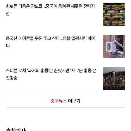
희토류 다음은 광모듈…중국이 움켜쥔 새로운 전략자
산
중국산 에어콘을 웃돈 주고 산다...유럽 열광시킨 메이
디
스티븐 로치 '과거의 홍콩'은 끝났지만 '새로운 홍콩'은
진행중
중국뉴스
더보기
추천기사