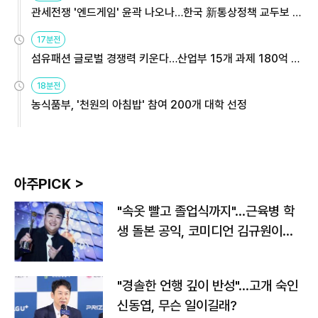
관세전쟁 '엔드게임' 윤곽 나오나…한국 新통상정책 교두보 활
용해야
17분전
섬유패션 글로벌 경쟁력 키운다…산업부 15개 과제 180억 지
원
18분전
농식품부, '천원의 아침밥' 참여 200개 대학 선정
아주PICK >
"속옷 빨고 졸업식까지"…근육병 학
생 돌본 공익, 코미디언 김규원이었
다
"경솔한 언행 깊이 반성"…고개 숙인
신동엽, 무슨 일이길래?