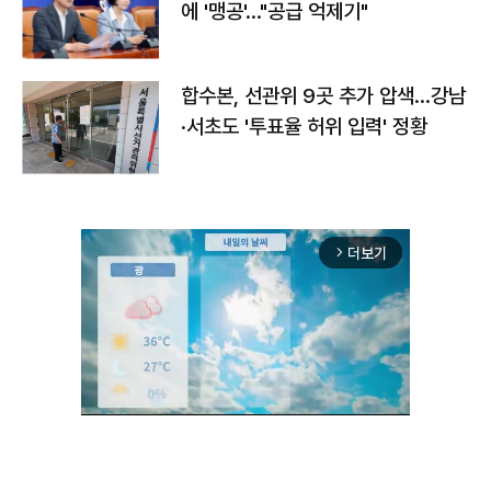
에 '맹공'…"공급 억제기"
합수본, 선관위 9곳 추가 압색…강남
·서초도 '투표율 허위 입력' 정황
더보기
arrow_forward_ios
Unmute