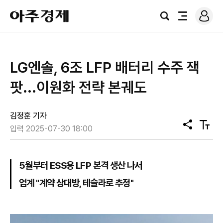
로
아
그
검
전
주
인
색
체
경
메
제
뉴
LG엔솔, 6조 LFP 배터리 수주 잭
팟...이원화 전략 본궤도
김정훈 기자
공
텍
입력 2025-07-30 18:00
유
스
트
크
기
5월부터 ESS용 LFP 본격 생산 나서
업계 "계약 상대방, 테슬라로 추정"