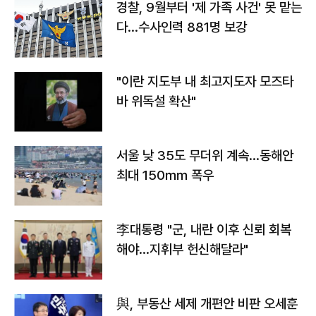
경찰, 9월부터 '제 가족 사건' 못 맡는
다…수사인력 881명 보강
"이란 지도부 내 최고지도자 모즈타
바 위독설 확산"
서울 낮 35도 무더위 계속…동해안
최대 150㎜ 폭우
李대통령 "군, 내란 이후 신뢰 회복
해야…지휘부 헌신해달라"
與, 부동산 세제 개편안 비판 오세훈