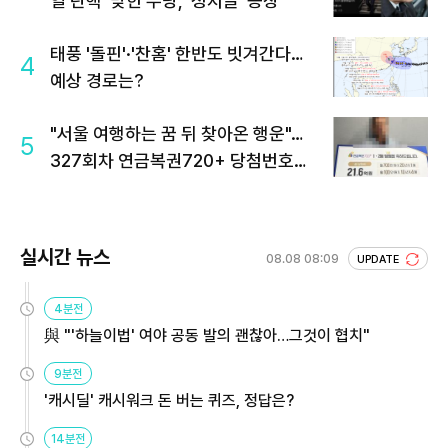
열 탄핵' 맞힌 무당, '성지글' 등장
태풍 '돌핀'·'찬홈' 한반도 빗겨간다…
4
예상 경로는?
"서울 여행하는 꿈 뒤 찾아온 행운"…
5
327회차 연금복권720+ 당첨번호조
회 주목
실시간 뉴스
08.08 08:09
UPDATE
4분전
與 "'하늘이법' 여야 공동 발의 괜찮아…그것이 협치"
9분전
'캐시딜' 캐시워크 돈 버는 퀴즈, 정답은?
14분전