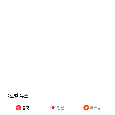
글로벌 뉴스
중국
일본
베트남