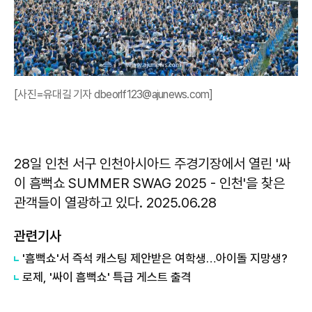
[사진=유대길 기자 dbeorlf123@ajunews.com]
28일 인천 서구 인천아시아드 주경기장에서 열린 '싸
이 흠뻑쇼 SUMMER SWAG 2025 - 인천'을 찾은
관객들이 열광하고 있다. 2025.06.28
관련기사
'흠뻑쇼'서 즉석 캐스팅 제안받은 여학생…아이돌 지망생?
로제, '싸이 흠뻑쇼' 특급 게스트 출격