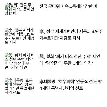
전국 무더위 지속…동해안 강한 비
李, 정부 세제개편안에 제동…ISA·주
가누르기안 재검토 지시
與, 황희 '폐기 버스 청년 주택' 제안
에 "당 입장과 무관…개인 의견"
李대통령, '호우피해' 안동·의성 관할
4개면 특별재난지역 선포