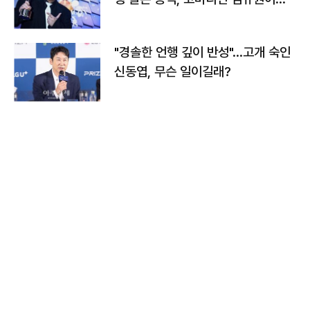
다
"경솔한 언행 깊이 반성"…고개 숙인
신동엽, 무슨 일이길래?