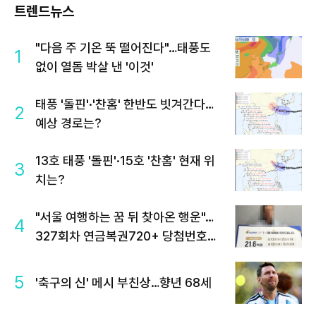
트렌드뉴스
"다음 주 기온 뚝 떨어진다"…태풍도
1
없이 열돔 박살 낸 '이것'
태풍 '돌핀'·'찬홈' 한반도 빗겨간다…
2
예상 경로는?
13호 태풍 '돌핀'·15호 '찬홈' 현재 위
3
치는?
"서울 여행하는 꿈 뒤 찾아온 행운"…
4
327회차 연금복권720+ 당첨번호조
회 주목
5
'축구의 신' 메시 부친상…향년 68세