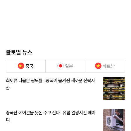
글로벌 뉴스
중국
일본
베트남
희토류 다음은 광모듈…중국이 움켜쥔 새로운 전략자
산
중국산 에어콘을 웃돈 주고 산다...유럽 열광시킨 메이
디