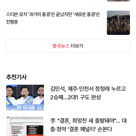
스티븐 로치 '과거의 홍콩'은 끝났지만 '새로운 홍콩'은
진행중
중국뉴스
더보기
추천기사
김민석, 제주·인천서 정청래 누르고
2승째…2대1 구도 완성
李 "결혼, 희망찬 새 출발돼야"… 대
출·청약 '결혼 페널티' 손본다