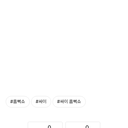
#흠뻑쇼
#싸이
#싸이 흠뻑쇼
0
0