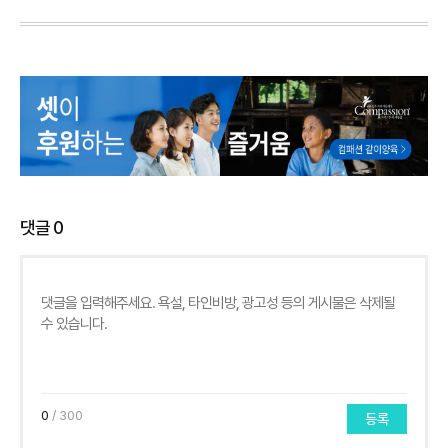
댓글
0
0
/ 300
등록