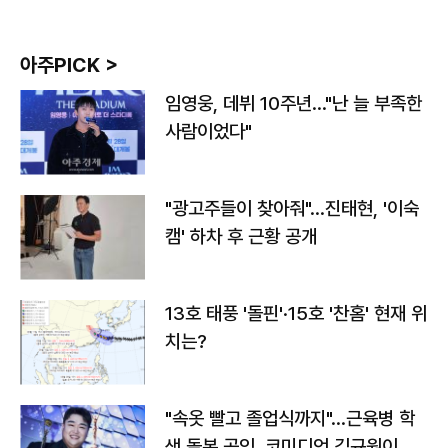
아주PICK >
임영웅, 데뷔 10주년…"난 늘 부족한
사람이었다"
"광고주들이 찾아줘"…진태현, '이숙
캠' 하차 후 근황 공개
13호 태풍 '돌핀'·15호 '찬홈' 현재 위
치는?
"속옷 빨고 졸업식까지"…근육병 학
생 돌본 공익, 코미디언 김규원이었