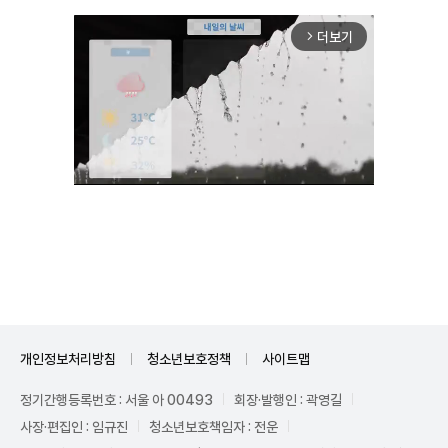
더보기
arrow_forward_ios
Unmute
개인정보처리방침
청소년보호정책
사이트맵
정기간행등록번호 : 서울 아 00493
회장·발행인 : 곽영길
사장·편집인 : 임규진
청소년보호책임자 : 전운