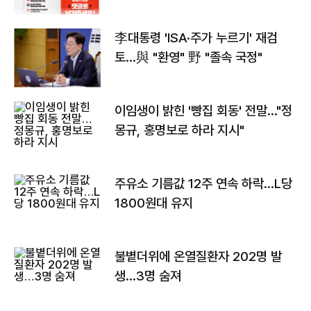
李대통령 'ISA·주가 누르기' 재검
토…與 "환영" 野 "졸속 국정"
이임생이 밝힌 '빵집 회동' 전말…"정
몽규, 홍명보로 하라 지시"
주유소 기름값 12주 연속 하락…L당
1800원대 유지
불볕더위에 온열질환자 202명 발
생…3명 숨져