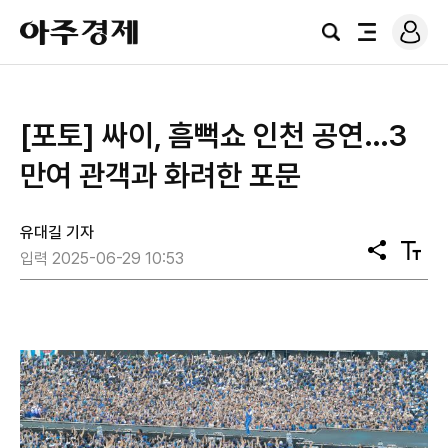
로
아
그
검
전
주
인
색
체
경
메
제
뉴
[포토] 싸이, 흠뻑쇼 인천 공연…3
만여 관객과 화려한 포문
유대길 기자
공
텍
입력 2025-06-29 10:53
유
스
트
크
기