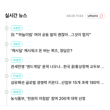
실시간 뉴스
08.09 11:49
UPDATE
4분전
與 "'하늘이법' 여야 공동 발의 괜찮아…그것이 협치"
9분전
'캐시딜' 캐시워크 돈 버는 퀴즈, 정답은?
14분전
관세전쟁 '엔드게임' 윤곽 나오나…한국 新통상정책 교두보 활
용해야
17분전
섬유패션 글로벌 경쟁력 키운다…산업부 15개 과제 180억 지
원
18분전
농식품부, '천원의 아침밥' 참여 200개 대학 선정