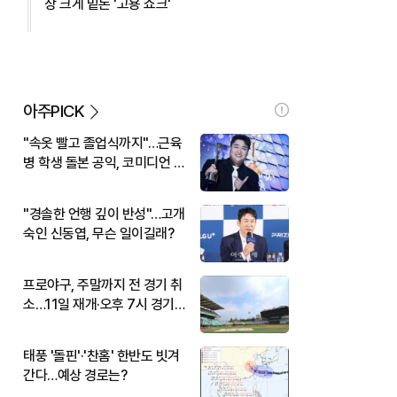
상 크게 밑돈 '고용 쇼크'
아주PICK
"속옷 빨고 졸업식까지"…근육
병 학생 돌본 공익, 코미디언 김
규원이었다
"경솔한 언행 깊이 반성"…고개
숙인 신동엽, 무슨 일이길래?
프로야구, 주말까지 전 경기 취
소…11일 재개·오후 7시 경기
시작
태풍 '돌핀'·'찬홈' 한반도 빗겨
간다…예상 경로는?