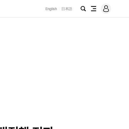
로
English
日本語
그
검
전
인
색
체
메
뉴