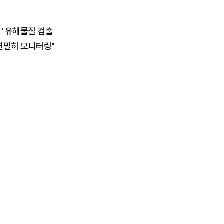
배' 유해물질 검출
 면밀히 모니터링"