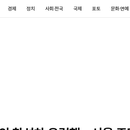
경제
정치
사회·전국
국제
포토
문화·연예