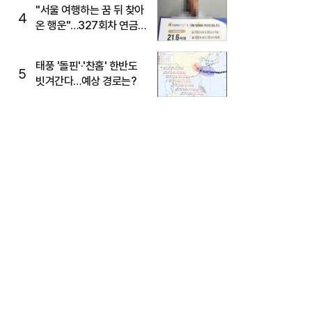
"서울 여행하는 꿈 뒤 찾아
4
온 행운"…327회차 연금
복권720+ 당첨번호조회
주목
태풍 '돌핀'·'찬홈' 한반도
5
빗겨간다…예상 경로는?