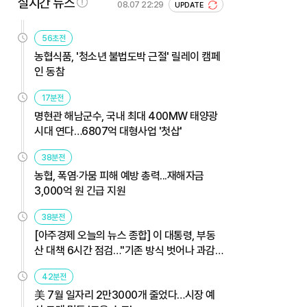
실시간 뉴스
08.07 22:29
UPDATE
56초전
농협식품, '청소년 불법도박 근절' 릴레이 캠페
인 동참
17분전
명현관 해남군수, 국내 최대 400MW 태양광
시대 연다…6807억 대형사업 '첫삽'
38분전
농협, 폭염·가뭄 피해 예방 총력...재해자금
3,000억 원 긴급 지원
38분전
[아주경제 오늘의 뉴스 종합] 이 대통령, 부동
산 대책 6시간 점검…"기존 방식 벗어나 과감
히 실행" 外
42분전
美 7월 일자리 2만3000개 줄었다…시장 예