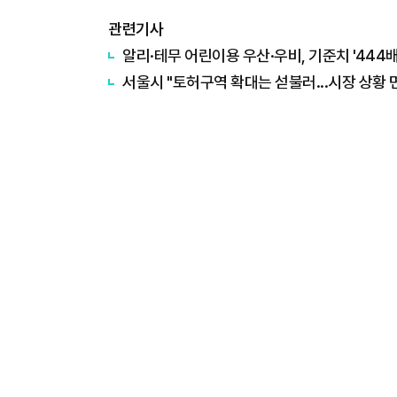
관련기사
알리·테무 어린이용 우산·우비, 기준치 '444
서울시 "토허구역 확대는 섣불러...시장 상황