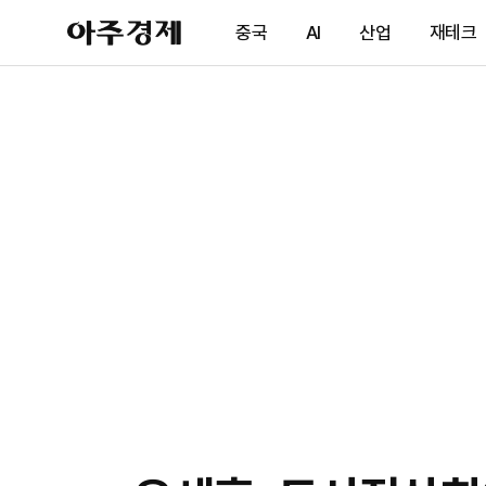
아
중국
AI
산업
재테크
주
경
제