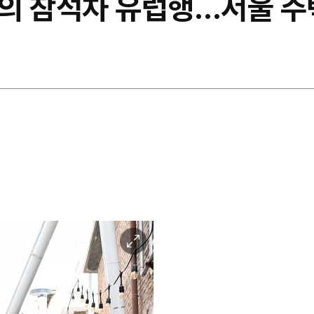
의 참석차 유럽행…서울 주
이
미
지
확