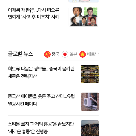
이재룡 재판行…다시 떠오른
연예계 '사고 후 미조치' 사례
글로벌 뉴스
중국
일본
베트남
희토류 다음은 광모듈…중국이 움켜쥔
새로운 전략자산
중국산 에어콘을 웃돈 주고 산다...유럽
열광시킨 메이디
스티븐 로치 '과거의 홍콩'은 끝났지만
'새로운 홍콩'은 진행중