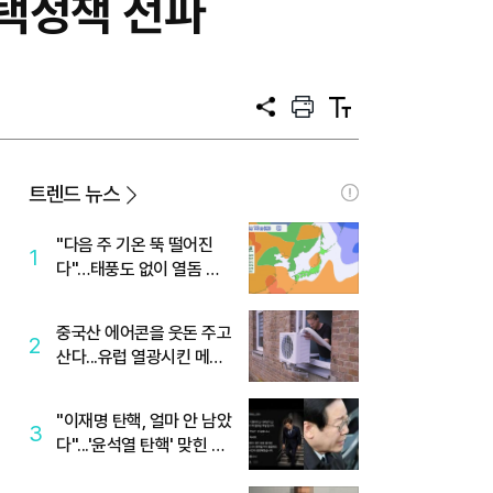
택정책 전파
공
프
텍
유
린
스
트
트
크
기
트렌드 뉴스
"다음 주 기온 뚝 떨어진
1
다"…태풍도 없이 열돔 박
살 낸 '이것'
중국산 에어콘을 웃돈 주고
2
산다...유럽 열광시킨 메이
디
"이재명 탄핵, 얼마 안 남았
3
다"...'윤석열 탄핵' 맞힌 무
당, '성지글' 등장