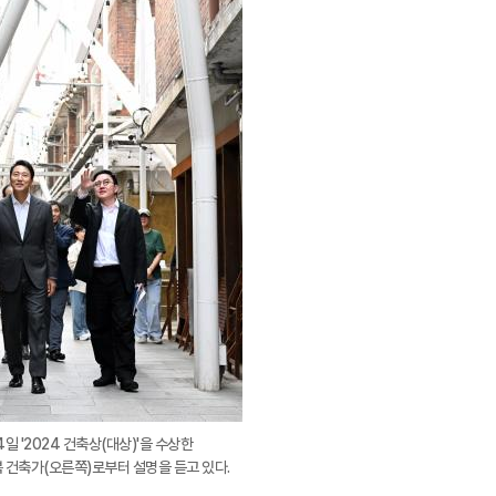
대
일 '2024 건축상(대상)'을 수상한
복 건축가(오른쪽)로부터 설명을 듣고 있다.