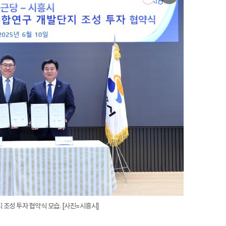
미
지
확
대
조성 투자 협약식 모습. [사진=시흥시]