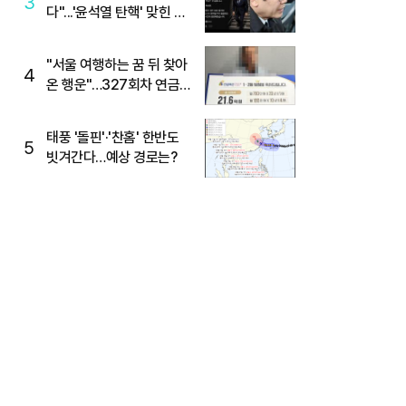
3
다"...'윤석열 탄핵' 맞힌 무
당, '성지글' 등장
"서울 여행하는 꿈 뒤 찾아
4
온 행운"…327회차 연금
복권720+ 당첨번호조회
주목
태풍 '돌핀'·'찬홈' 한반도
5
빗겨간다…예상 경로는?