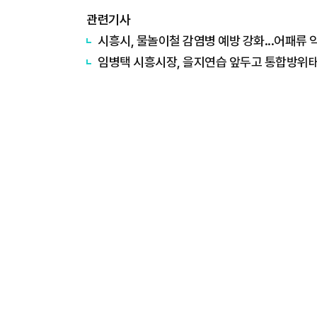
관련기사
시흥시, 물놀이철 감염병 예방 강화...어패류
임병택 시흥시장, 을지연습 앞두고 통합방위태세