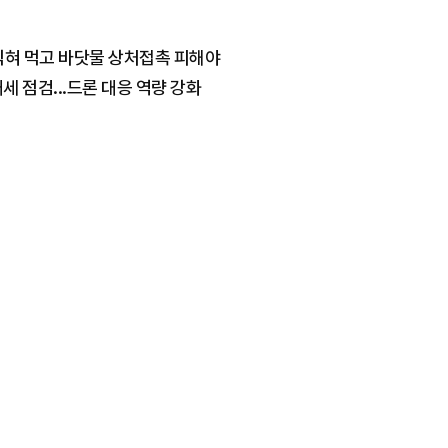
 익혀 먹고 바닷물 상처접촉 피해야
 점검...드론 대응 역량 강화