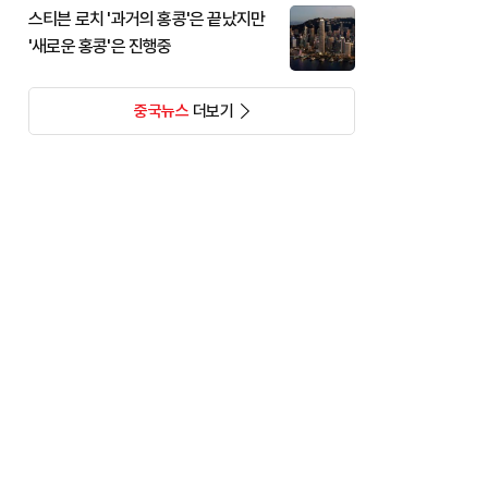
스티븐 로치 '과거의 홍콩'은 끝났지만
'새로운 홍콩'은 진행중
중국뉴스
더보기