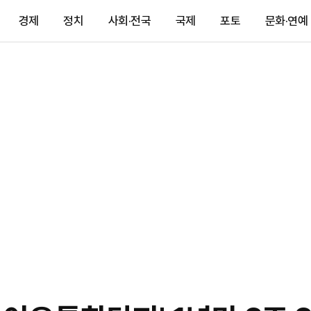
경제
정치
사회·전국
국제
포토
문화·연예