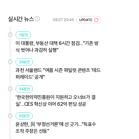
실시간 뉴스
08.07 20:45
UPDATE
11분전
이 대통령, 부동산 대책 6시간 점검…"기존 방
식 벗어나 과감히 실행"
29분전
과천 서울랜드 "여름 시즌 파일럿 콘텐츠 '데드
퍼레이드' 공개"
34분전
'한국한의약진흥원이 지원하고 오너브가 결
실'…CES 혁신상 이어 62억 펀딩 성공
35분전
윤상현, 與 '부정선거론'에 선 긋기…"득표수
조작 주장은 선동"