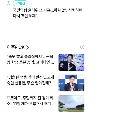
43분전
국민의힘 윤리위 또 내홍…위원 2명 사퇴하며
다시 '5인 체제'
아주PICK
"속옷 빨고 졸업식까지"…근육
병 학생 돌본 공익, 코미디언 김
규원이었다
"경솔한 언행 깊이 반성"…고개
숙인 신동엽, 무슨 일이길래?
프로야구, 주말까지 전 경기 취
소…11일 재개·오후 7시 경기
시작