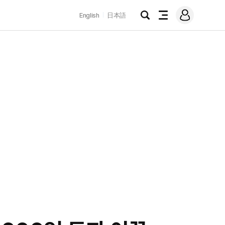
로
English
日本語
그
검
전
인
색
체
메
뉴