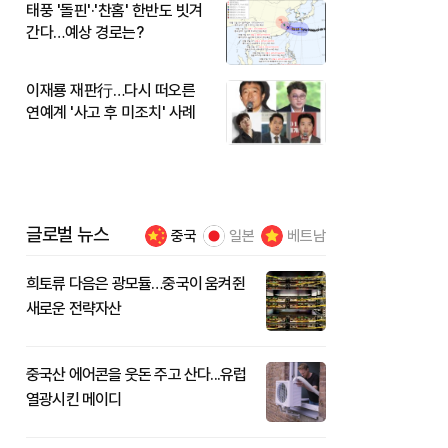
태풍 '돌핀'·'찬홈' 한반도 빗겨
간다…예상 경로는?
이재룡 재판行…다시 떠오른
연예계 '사고 후 미조치' 사례
글로벌 뉴스
중국
일본
베트남
희토류 다음은 광모듈…중국이 움켜쥔
새로운 전략자산
중국산 에어콘을 웃돈 주고 산다...유럽
열광시킨 메이디