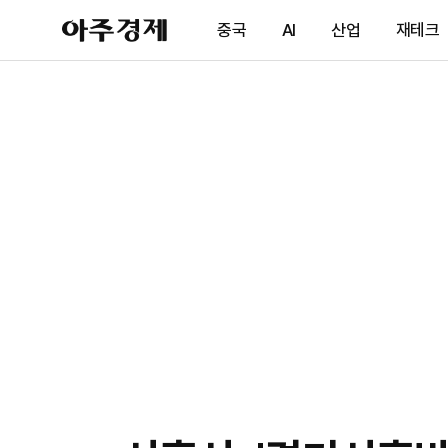
아
중국
AI
산업
재테크
주
경
제