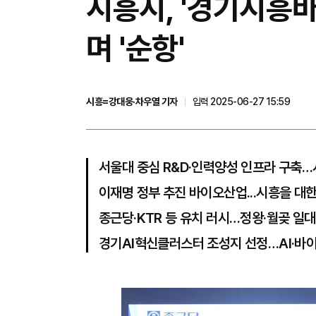
시흥시, '경기시흥바
며 '순항'
시흥=강대웅·차우열 기자
입력 2025-06-27 15:59
서울대 중심 R&D·인력양성 인프라 구축
이재명 정부 추진 바이오산업...시흥을 대
종근당·KTR 등 유치 러시…정왕·월곶 일
경기AI혁신클러스터 조성지 선정…AI·바이