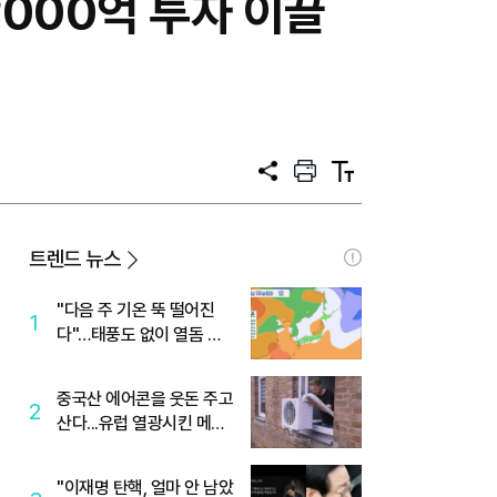
2000억 투자 이끌
공
프
텍
유
린
스
트
트
크
기
트렌드 뉴스
"다음 주 기온 뚝 떨어진
1
다"…태풍도 없이 열돔 박
살 낸 '이것'
중국산 에어콘을 웃돈 주고
2
산다...유럽 열광시킨 메이
디
"이재명 탄핵, 얼마 안 남았