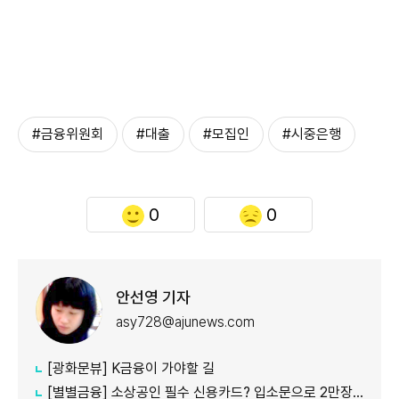
#금융위원회
#대출
#모집인
#시중은행
0
0
안선영 기자
asy728@ajunews.com
[광화문뷰] K금융이 가야할 길
[별별금융] 소상공인 필수 신용카드? 입소문으로 2만장 발급