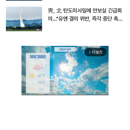
靑, 北 탄도미사일에 안보실 긴급회
의…"유엔 결의 위반, 즉각 중단 촉
구"
더보기
arrow_forward_ios
Unmute