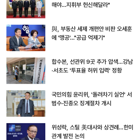
해야…지휘부 헌신해달라"
與, 부동산 세제 개편안 비판 오세훈
에 '맹공'…"공급 억제기"
합수본, 선관위 9곳 추가 압색…강남
·서초도 '투표율 허위 입력' 정황
국민의힘 윤리위, '돌려차기 실언' 서
범수·진종오 징계절차 개시
위성락, 스틸 美대사와 상견례…한미
관계 발전 논의