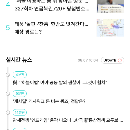
"서울 여행하는 꿈 뒤 찾아온 행운"…
4
327회차 연금복권720+ 당첨번호조
회 주목
태풍 '돌핀'·'찬홈' 한반도 빗겨간다…
5
예상 경로는?
실시간 뉴스
08.07 16:04
UPDATE
4분전
與 "'하늘이법' 여야 공동 발의 괜찮아…그것이 협치"
9분전
'캐시딜' 캐시워크 돈 버는 퀴즈, 정답은?
14분전
관세전쟁 '엔드게임' 윤곽 나오나…한국 新통상정책 교두보 활
용해야