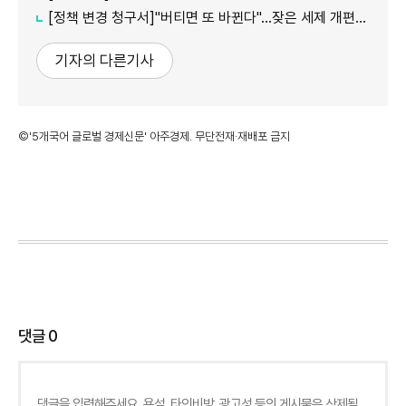
[정책 변경 청구서]"버티면 또 바뀐다"…잦은 세제 개편이 키운 '학습 효과'
기자의 다른기사
©'5개국어 글로벌 경제신문' 아주경제. 무단전재·재배포 금지
댓글
0