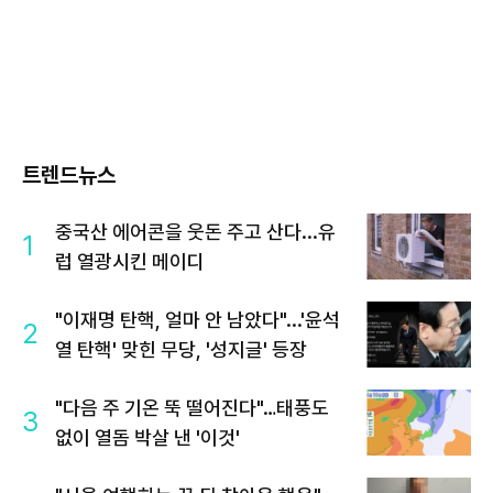
트렌드뉴스
중국산 에어콘을 웃돈 주고 산다...유
1
럽 열광시킨 메이디
"이재명 탄핵, 얼마 안 남았다"...'윤석
2
열 탄핵' 맞힌 무당, '성지글' 등장
"다음 주 기온 뚝 떨어진다"…태풍도
3
없이 열돔 박살 낸 '이것'