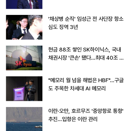
'채상병 순직' 임성근 전 사단장 항소
심도 징역 3년
현금 88조 쌓인 SK하이닉스, 국내
채권시장 '큰손' 됐다…최대 40조 투
자
"메모리 월 넘을 해법은 HBF"…구글
도 주목한 차세대 AI 메모리
이란·오만, 호르무즈 '중앙항로 통항'
추진…입항은 이란 관리