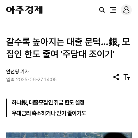
로
아
그
검
전
주
인
색
체
경
메
제
뉴
갈수록 높아지는 대출 문턱…銀, 모
집인 한도 줄여 '주담대 조이기'
안선영 기자
공
텍
입력 2025-06-27 14:05
유
스
트
크
기
하나銀, 대출모집인 취급 한도 설정
우대금리 축소하거나 만기 줄이기도