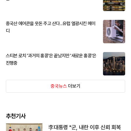
중국산 에어콘을 웃돈 주고 산다...유럽 열광시킨 메이
디
스티븐 로치 '과거의 홍콩'은 끝났지만 '새로운 홍콩'은
진행중
중국뉴스
더보기
추천기사
李대통령 "군, 내란 이후 신뢰 회복