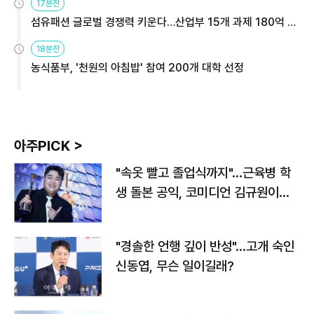
17분전
섬유패션 글로벌 경쟁력 키운다…산업부 15개 과제 180억 지
원
18분전
농식품부, '천원의 아침밥' 참여 200개 대학 선정
아주PICK >
"속옷 빨고 졸업식까지"…근육병 학
생 돌본 공익, 코미디언 김규원이었
다
"경솔한 언행 깊이 반성"…고개 숙인
신동엽, 무슨 일이길래?