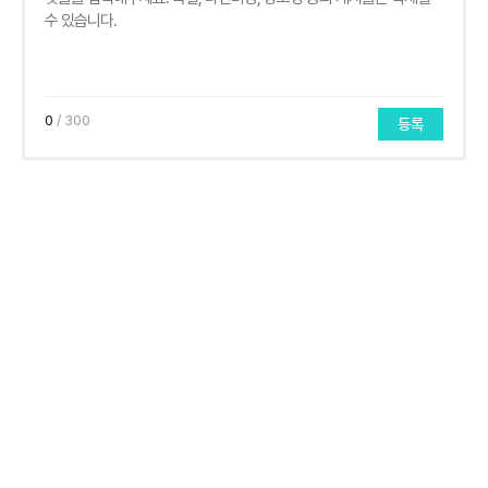
0
/ 300
등록