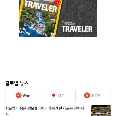
글로벌 뉴스
중국
일본
베트남
희토류 다음은 광모듈…중국이 움켜쥔 새로운 전략자
산