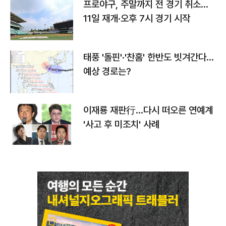
프로야구, 주말까지 전 경기 취소…
11일 재개·오후 7시 경기 시작
태풍 '돌핀'·'찬홈' 한반도 빗겨간다…
예상 경로는?
이재룡 재판行…다시 떠오른 연예계
'사고 후 미조치' 사례