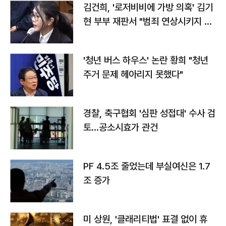
김건희, '로저비비에 가방 의혹' 김기
현 부부 재판서 "범죄 연상시키지 말
라"
'청년 버스 하우스' 논란 황희 "청년
주거 문제 헤아리지 못했다"
경찰, 축구협회 '심판 성접대' 수사 검
토…공소시효가 관건
PF 4.5조 줄었는데 부실여신은 1.7
조 증가
미 상원, '클래리티법' 표결 없이 휴