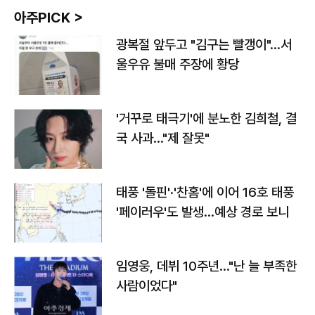
아주PICK >
광복절 앞두고 "김구는 빨갱이"…서
울우유 불매 주장에 황당
'거꾸로 태극기'에 분노한 김희철, 결
국 사과…"제 잘못"
태풍 '돌핀'·'찬홈'에 이어 16호 태풍
'페이러우'도 발생…예상 경로 보니
임영웅, 데뷔 10주년…"난 늘 부족한
사람이었다"