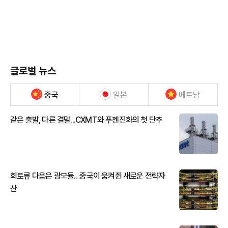
글로벌 뉴스
중국
일본
베트남
같은 출발, 다른 결말...CXMT와 푸젠진화의 첫 단추
희토류 다음은 광모듈…중국이 움켜쥔 새로운 전략자
산