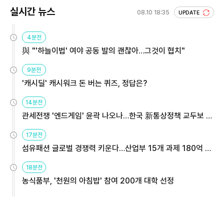
실시간 뉴스
08.10 18:35
UPDATE
4분전
與 "'하늘이법' 여야 공동 발의 괜찮아…그것이 협치"
9분전
'캐시딜' 캐시워크 돈 버는 퀴즈, 정답은?
14분전
관세전쟁 '엔드게임' 윤곽 나오나…한국 新통상정책 교두보 활
용해야
17분전
섬유패션 글로벌 경쟁력 키운다…산업부 15개 과제 180억 지
원
18분전
농식품부, '천원의 아침밥' 참여 200개 대학 선정