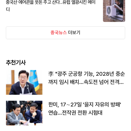
중국산 에어콘을 웃돈 주고 산다...유럽 열광시킨 메이
디
중국뉴스
더보기
추천기사
李 "광주 군공항 기능, 2028년 중순
까지 임시 배치…속도전 넘어 전격
전"
한미, 17∼27일 '을지 자유의 방패'
연습…전작권 전환 시험대