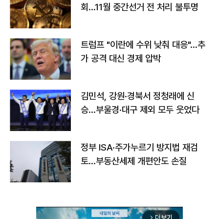
회…11월 중간선거 전 처리 불투명
트럼프 "이란에 수위 낮춰 대응"…추
가 공격 대신 경제 압박
김민석, 강원·경북서 정청래에 신
승…부울경·대구 제외 모두 웃었다
정부 ISA·주가누르기 방지법 재검
토…부동산세제 개편안도 손질
더보기
arrow_forward_ios