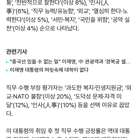
통', '전반적으로 잘한다'(이상 8%), '인사(人
事)'(6%), '직무 능력/유능함', '외교', '열심히 한다·노
력한다'(이상 5%), '서민·복지', '국민을 위함', '공약 실
천'(이상 4%) 순으로 나타났다.
관련기사
"중국선 있을 수 없는 일" 이재명, 中 관광객과 '경복궁 셀카' 화제
이재명 대통령의 머릿속에 대학이 없다
직무 수행 부정 평가자는 '과도한 복지·민생지원금', '외
교·NATO 불참'(이상 20%), '도덕성 문제·자격 미
달'(12%), '인사(人事)'(10%) 등을 선택 이유로 꼽았
다.
이 대통령의 취임 후 첫 직무 수행 긍정률은 역대 대통