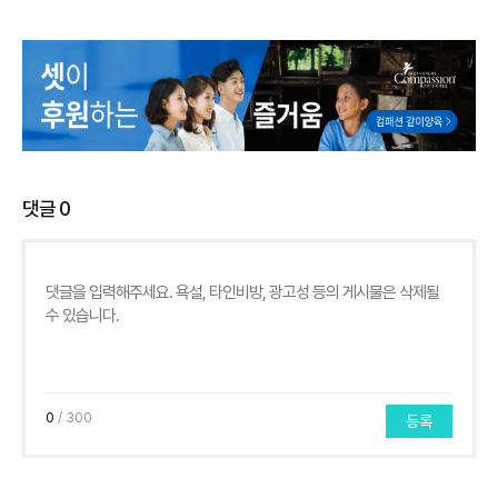
댓글
0
0
/ 300
등록