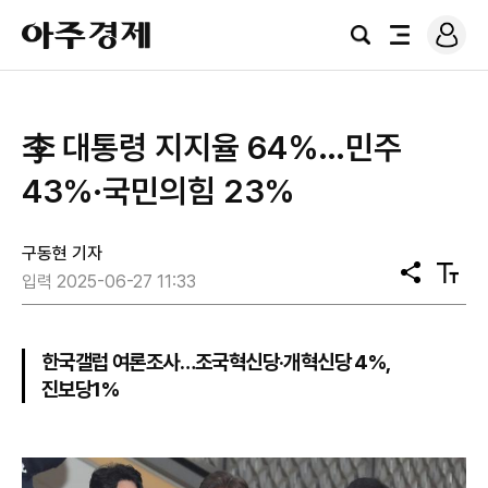
로
아
그
검
전
주
인
색
체
경
메
제
뉴
李 대통령 지지율 64％…민주
43%·국민의힘 23%
구동현 기자
공
텍
입력 2025-06-27 11:33
유
스
트
크
기
한국갤럽 여론조사…조국혁신당·개혁신당 4%,
진보당1%