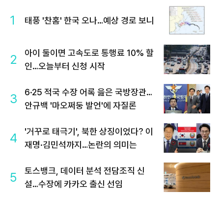
1
태풍 '찬홈' 한국 오나…예상 경로 보니
아이 둘이면 고속도로 통행료 10% 할
2
인…오늘부터 신청 시작
6·25 적국 수장 어록 읊은 국방장관…
3
안규백 '마오쩌둥 발언'에 자질론
'거꾸로 태극기', 북한 상징이었다? 이
4
재명·김민석까지…논란의 의미는
토스뱅크, 데이터 분석 전담조직 신
5
설…수장에 카카오 출신 선임