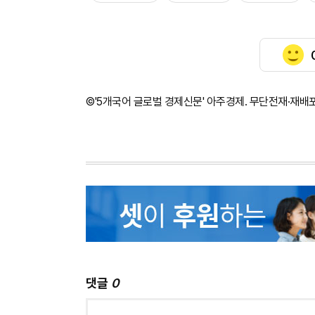
©'5개국어 글로벌 경제신문' 아주경제. 무단전재·재배
댓글
0