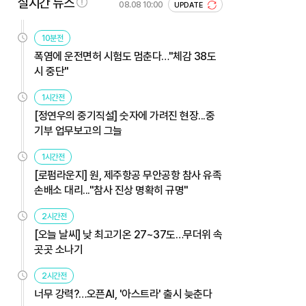
실시간 뉴스
08.08 10:00
UPDATE
10분전
폭염에 운전면허 시험도 멈춘다…"체감 38도
시 중단"
1시간전
[정연우의 중기직설] 숫자에 가려진 현장...중
기부 업무보고의 그늘
1시간전
[로펌라운지] 원, 제주항공 무안공항 참사 유족
손배소 대리..."참사 진상 명확히 규명"
2시간전
[오늘 날씨] 낮 최고기온 27~37도…무더위 속
곳곳 소나기
2시간전
너무 강력?…오픈AI, '아스트라' 출시 늦춘다