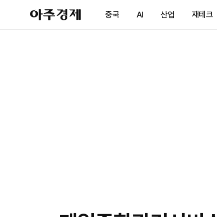
아
중국
AI
산업
재테크
주
경
제