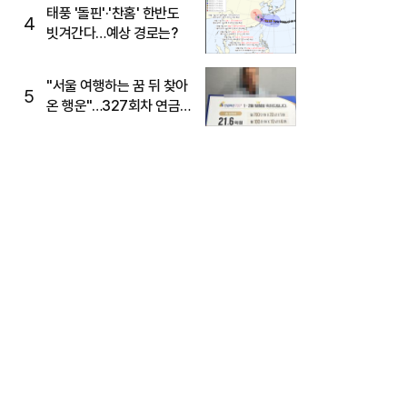
태풍 '돌핀'·'찬홈' 한반도
4
빗겨간다…예상 경로는?
"서울 여행하는 꿈 뒤 찾아
5
온 행운"…327회차 연금
복권720+ 당첨번호조회
주목