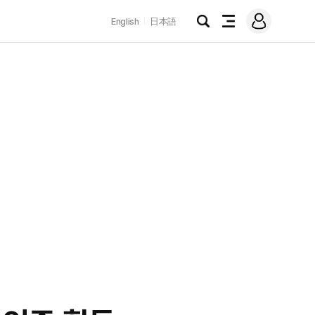
로
English
日本語
그
검
전
인
색
체
메
뉴