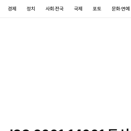
경제
정치
사회·전국
국제
포토
문화·연예