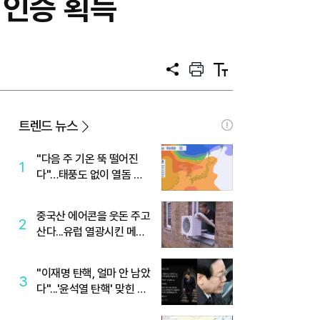
 인증 획득
공
프
텍
유
린
스
트
트
크
기
트렌드 뉴스
"다음 주 기온 뚝 떨어진
1
다"…태풍도 없이 열돔 박
살 낸 '이것'
중국산 에어콘을 웃돈 주고
2
산다...유럽 열광시킨 메이
디
"이재명 탄핵, 얼마 안 남았
3
다"...'윤석열 탄핵' 맞힌 무
당, '성지글' 등장