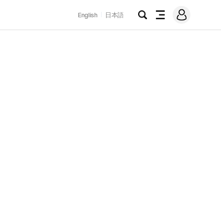
로
English
日本語
그
검
전
인
색
체
메
뉴