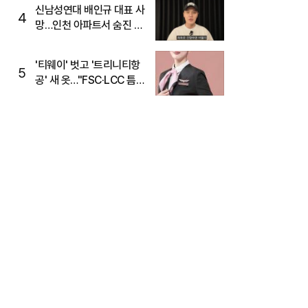
신남성연대 배인규 대표 사
4
망…인천 아파트서 숨진 채
발견
'티웨이' 벗고 '트리니티항
5
공' 새 옷…"FSC·LCC 틈
새, SSC 전략으로 공략"