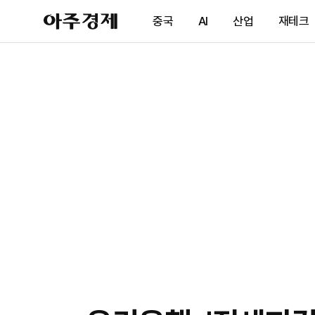
아
중국
AI
산업
재테크
주
경
제