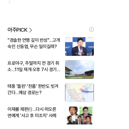
아주PICK
"경솔한 언행 깊이 반성"…고개
숙인 신동엽, 무슨 일이길래?
프로야구, 주말까지 전 경기 취
소…11일 재개·오후 7시 경기
시작
태풍 '돌핀'·'찬홈' 한반도 빗겨
간다…예상 경로는?
이재룡 재판行…다시 떠오른
연예계 '사고 후 미조치' 사례