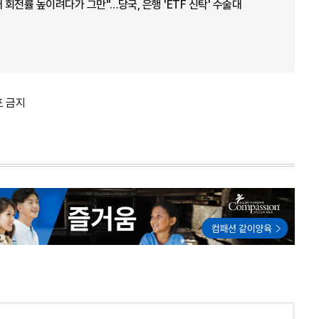
 회전률 높이려다가 그만"…당국, 은행 'ETF 신탁' 수술대
포 금지