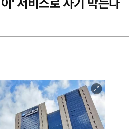
킴이' 서비스로 사기 막는다
이
미
지
확
대