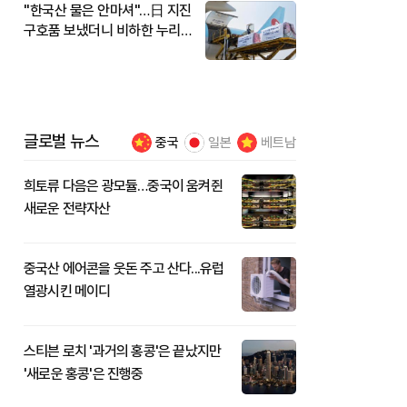
"한국산 물은 안마셔"…日 지진
구호품 보냈더니 비하한 누리
꾼
글로벌 뉴스
중국
일본
베트남
희토류 다음은 광모듈…중국이 움켜쥔
새로운 전략자산
중국산 에어콘을 웃돈 주고 산다...유럽
열광시킨 메이디
스티븐 로치 '과거의 홍콩'은 끝났지만
'새로운 홍콩'은 진행중