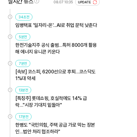
실시간 뉴스
08.07 10:35
UPDATE
34초전
임병택표 '일자리-온'...AI로 취업 문턱 낮춘다
5분전
한전기술지주 공식 출범…특허 8000개 활용
해 에너지 유니콘 키운다
7분전
[속보] 코스피, 6200선으로 후퇴…코스닥도
1%대 약세
13분전
[특징주] 롯데쇼핑, 호실적에도 14% 급
락…"시장 기대치 밑돌아"
17분전
한병도 "국민의힘, 주택 공급 가로 막는 장본
인…법안 처리 협조하라"