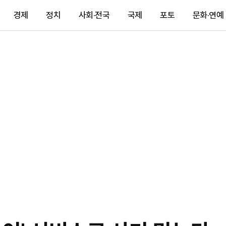
경제
정치
사회·전국
국제
포토
문화·연예