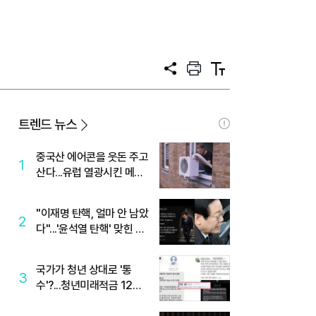
공
프
텍
유
린
스
트
트
크
기
트렌드 뉴스
중국산 에어콘을 웃돈 주고
1
산다...유럽 열광시킨 메이
디
"이재명 탄핵, 얼마 안 남았
2
다"...'윤석열 탄핵' 맞힌 무
당, '성지글' 등장
국가가 청년 상대로 '통
3
수'?...청년미래적금 12%
준다더니 "응, 오류야"