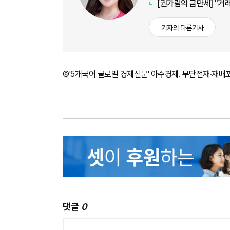
[권가림의 금만세] "거래
기자의 다른기사
©'5개국어 글로벌 경제신문' 아주경제. 무단전재·재배
댓글
0