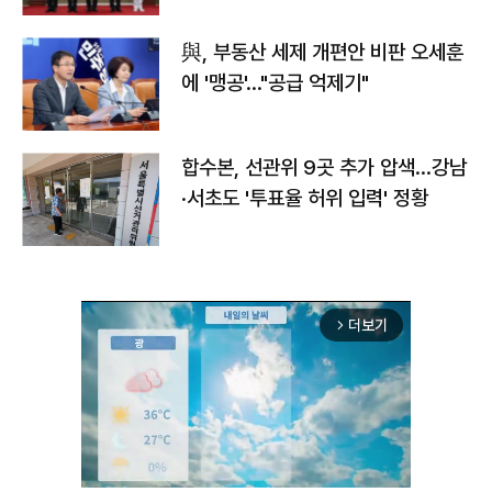
與, 부동산 세제 개편안 비판 오세훈
에 '맹공'…"공급 억제기"
합수본, 선관위 9곳 추가 압색…강남
·서초도 '투표율 허위 입력' 정황
더보기
arrow_forward_ios