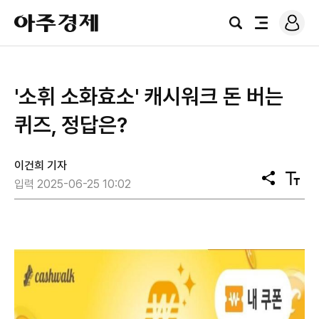
로
아
그
검
전
주
인
색
체
경
메
제
뉴
'소휘 소화효소' 캐시워크 돈 버는
퀴즈, 정답은?
이건희 기자
공
텍
입력 2025-06-25 10:02
유
스
트
크
기