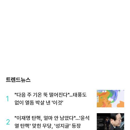
트렌드뉴스
"다음 주 기온 뚝 떨어진다"…태풍도
1
없이 열돔 박살 낸 '이것'
"이재명 탄핵, 얼마 안 남았다"...'윤석
2
열 탄핵' 맞힌 무당, '성지글' 등장