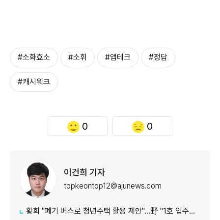
#소화효소
#소휘
#앱테크
#정답
#캐시워크
0
0
이건희 기자
topkeontop12@ajunews.com
황희 "폐기 버스로 청년주택 활용 제안"…野 "1호 입주하라"