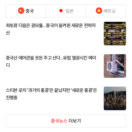
중국
일본
베트남
희토류 다음은 광모듈…중국이 움켜쥔 새로운 전략자
산
중국산 에어콘을 웃돈 주고 산다...유럽 열광시킨 메이
디
스티븐 로치 '과거의 홍콩'은 끝났지만 '새로운 홍콩'은
진행중
중국뉴스
더보기