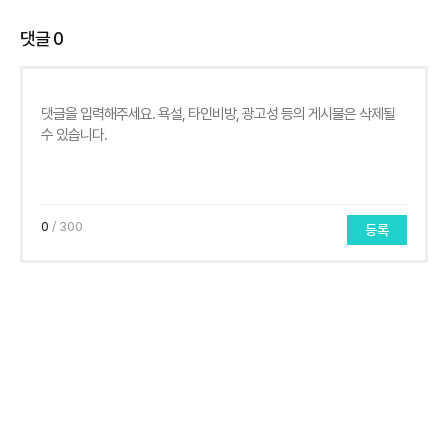
댓글
0
0
/ 300
등록