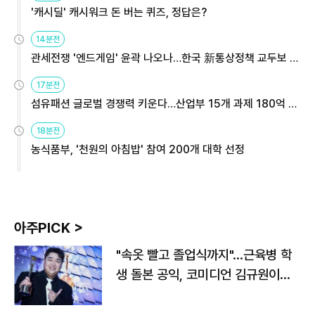
'캐시딜' 캐시워크 돈 버는 퀴즈, 정답은?
14분전
관세전쟁 '엔드게임' 윤곽 나오나…한국 新통상정책 교두보 활
용해야
17분전
섬유패션 글로벌 경쟁력 키운다…산업부 15개 과제 180억 지
원
18분전
농식품부, '천원의 아침밥' 참여 200개 대학 선정
아주PICK >
"속옷 빨고 졸업식까지"…근육병 학
생 돌본 공익, 코미디언 김규원이었
다