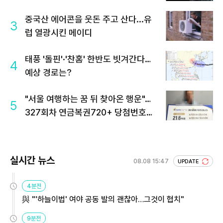
중국산 에어콘을 웃돈 주고 산다...유
3
럽 열광시킨 메이디
태풍 '돌핀'·'찬홈' 한반도 빗겨간다…
4
예상 경로는?
"서울 여행하는 꿈 뒤 찾아온 행운"…
5
327회차 연금복권720+ 당첨번호조
회 주목
실시간 뉴스
08.08 15:47
UPDATE
4분전
與 "'하늘이법' 여야 공동 발의 괜찮아…그것이 협치"
9분전