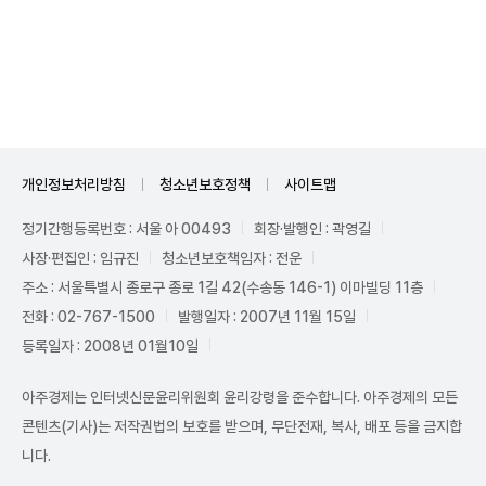
Unmute
개인정보처리방침
청소년보호정책
사이트맵
정기간행등록번호 : 서울 아 00493
회장·발행인 : 곽영길
사장·편집인 : 임규진
청소년보호책임자 : 전운
주소 : 서울특별시 종로구 종로 1길 42(수송동 146-1) 이마빌딩 11층
전화 : 02-767-1500
발행일자 : 2007년 11월 15일
등록일자 : 2008년 01월10일
아주경제는 인터넷신문윤리위원회 윤리강령을 준수합니다. 아주경제의 모든
콘텐츠(기사)는 저작권법의 보호를 받으며, 무단전재, 복사, 배포 등을 금지합
니다.