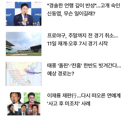
"경솔한 언행 깊이 반성"…고개 숙인
신동엽, 무슨 일이길래?
프로야구, 주말까지 전 경기 취소…
11일 재개·오후 7시 경기 시작
태풍 '돌핀'·'찬홈' 한반도 빗겨간다…
예상 경로는?
이재룡 재판行…다시 떠오른 연예계
'사고 후 미조치' 사례