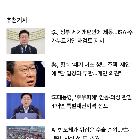
추천기사
李, 정부 세제개편안에 제동…ISA·주
가누르기안 재검토 지시
與, 황희 '폐기 버스 청년 주택' 제안
에 "당 입장과 무관…개인 의견"
李대통령, '호우피해' 안동·의성 관할
4개면 특별재난지역 선포
AI 반도체가 뒤집은 수출 순위…韓·
대만, 사상 첫 日 추월