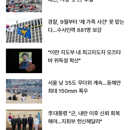
경찰, 9월부터 '제 가족 사건' 못 맡는
다…수사인력 881명 보강
"이란 지도부 내 최고지도자 모즈타
바 위독설 확산"
서울 낮 35도 무더위 계속…동해안
최대 150㎜ 폭우
李대통령 "군, 내란 이후 신뢰 회복
해야…지휘부 헌신해달라"