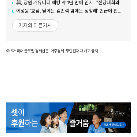
與, 당원 커뮤니티 해킹 약 1년 만에 인지…"전당대회와 무관"
이성윤 '호남, 낮에는 김민석 밤에는 정청래' 언급에 친명계 반발…"한심한 수준"
기자의 다른기사
©'5개국어 글로벌 경제신문' 아주경제. 무단전재·재배포 금지