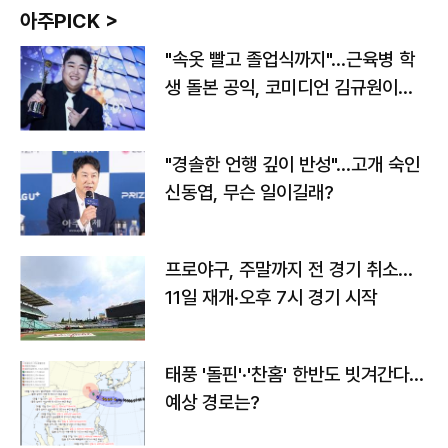
아주PICK >
"속옷 빨고 졸업식까지"…근육병 학
생 돌본 공익, 코미디언 김규원이었
다
"경솔한 언행 깊이 반성"…고개 숙인
신동엽, 무슨 일이길래?
프로야구, 주말까지 전 경기 취소…
11일 재개·오후 7시 경기 시작
태풍 '돌핀'·'찬홈' 한반도 빗겨간다…
예상 경로는?