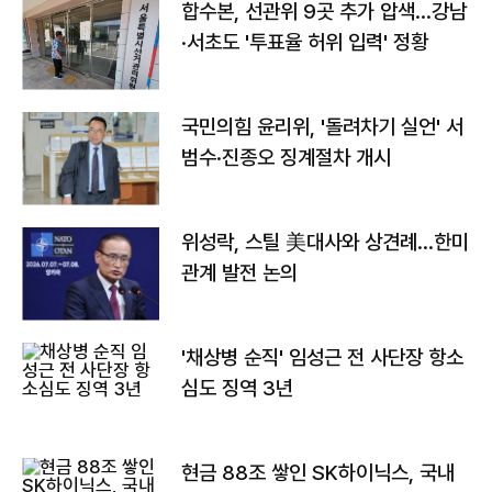
합수본, 선관위 9곳 추가 압색…강남
·서초도 '투표율 허위 입력' 정황
국민의힘 윤리위, '돌려차기 실언' 서
범수·진종오 징계절차 개시
위성락, 스틸 美대사와 상견례…한미
관계 발전 논의
'채상병 순직' 임성근 전 사단장 항소
심도 징역 3년
현금 88조 쌓인 SK하이닉스, 국내