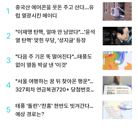
중국산 에어콘을 웃돈 주고 산다...유
1
럽 열광시킨 메이디
"이재명 탄핵, 얼마 안 남았다"...'윤석
2
열 탄핵' 맞힌 무당, '성지글' 등장
"다음 주 기온 뚝 떨어진다"…태풍도
3
없이 열돔 박살 낸 '이것'
"서울 여행하는 꿈 뒤 찾아온 행운"…
4
327회차 연금복권720+ 당첨번호조
회 주목
태풍 '돌핀'·'찬홈' 한반도 빗겨간다…
5
예상 경로는?