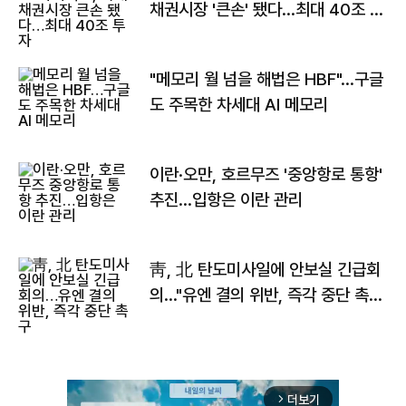
채권시장 '큰손' 됐다…최대 40조 투
자
"메모리 월 넘을 해법은 HBF"…구글
도 주목한 차세대 AI 메모리
이란·오만, 호르무즈 '중앙항로 통항'
추진…입항은 이란 관리
靑, 北 탄도미사일에 안보실 긴급회
의…"유엔 결의 위반, 즉각 중단 촉
구"
더보기
arrow_forward_ios