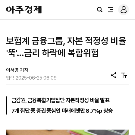
로
아
그
검
전
주
인
색
체
경
메
제
뉴
보험계 금융그룹, 자본 적정성 비율
'뚝'…금리 하락에 복합위험
이서영 기자
공
텍
입력 2025-06-25 06:09
유
스
트
크
기
금감원, 금융복합기업집단 자본적정성 비율 발표
7개 집단 중 증권 중심인 미래에셋만 8.7%p 상승