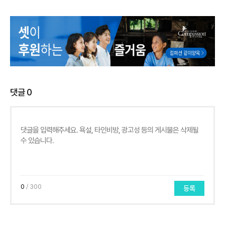
댓글
0
0
/ 300
등록