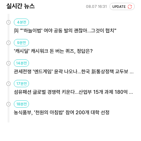
실시간 뉴스
08.07 16:31
UPDATE
4분전
與 "'하늘이법' 여야 공동 발의 괜찮아…그것이 협치"
9분전
'캐시딜' 캐시워크 돈 버는 퀴즈, 정답은?
14분전
관세전쟁 '엔드게임' 윤곽 나오나…한국 新통상정책 교두보 활
용해야
17분전
섬유패션 글로벌 경쟁력 키운다…산업부 15개 과제 180억 지
원
18분전
농식품부, '천원의 아침밥' 참여 200개 대학 선정