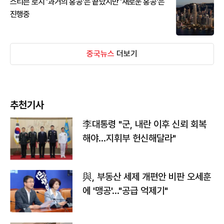
스티븐 로치 '과거의 홍콩'은 끝났지만 '새로운 홍콩'은
진행중
중국뉴스
더보기
추천기사
李대통령 "군, 내란 이후 신뢰 회복
해야…지휘부 헌신해달라"
與, 부동산 세제 개편안 비판 오세훈
에 '맹공'…"공급 억제기"