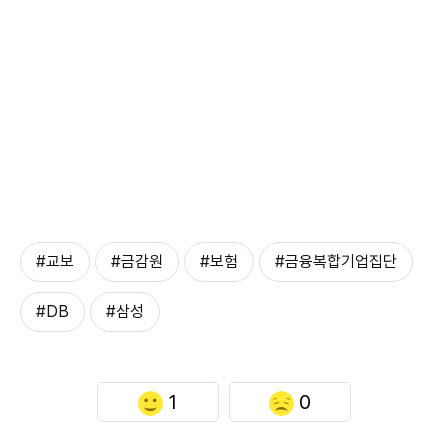
#교보
#금감원
#보험
#금융복합기업집단
#DB
#삼성
1
0