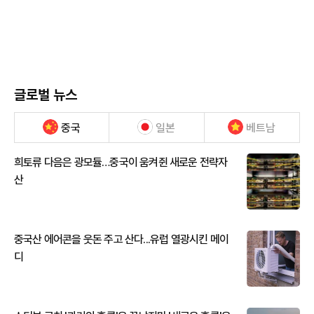
글로벌 뉴스
중국
일본
베트남
희토류 다음은 광모듈…중국이 움켜쥔 새로운 전략자
산
중국산 에어콘을 웃돈 주고 산다...유럽 열광시킨 메이
디