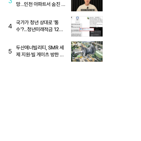
3
망…인천 아파트서 숨진 채
발견
국가가 청년 상대로 '통
4
수'?...청년미래적금 12%
준다더니 "응, 오류야"
두산에너빌리티, SMR 세
5
제 지원·빌 게이츠 방한 기
대에 5%대 강세