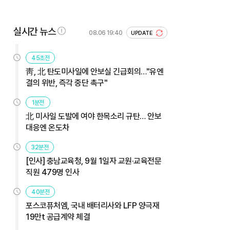
실시간 뉴스
08.06 19:40
UPDATE
45초전
靑, 北 탄도미사일에 안보실 긴급회의…"유엔
결의 위반, 즉각 중단 촉구"
1분전
北 미사일 도발에 여야 한목소리 규탄… 안보
대응엔 온도차
32분전
[인사] 충남교육청, 9월 1일자 교원·교육전문
직원 479명 인사
40분전
포스코퓨처엠, 국내 배터리사와 LFP 양극재
19만t 공급계약 체결