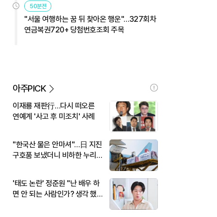
50분전
"서울 여행하는 꿈 뒤 찾아온 행운"…327회차
연금복권720+ 당첨번호조회 주목
아주PICK
이재룡 재판行…다시 떠오른
연예계 '사고 후 미조치' 사례
"한국산 물은 안마셔"…日 지진
구호품 보냈더니 비하한 누리
꾼
'태도 논란' 정준원 "난 배우 하
면 안 되는 사람인가? 생각 했
다"