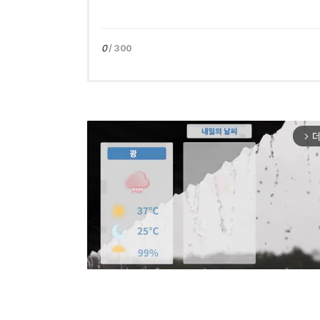
0
/ 300
더
arrow_forward_ios