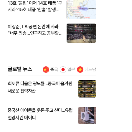
13호 '돌핀' 이어 14호 태풍 '구
지라'·15호 태풍 '찬홈' 발생…
현재 위치와 이동경로는?
이상준, LA 공연 논란에 사과
"너무 죄송…연구하고 공부할
것"
글로벌 뉴스
중국
일본
베트남
희토류 다음은 광모듈…중국이 움켜쥔
새로운 전략자산
중국산 에어콘을 웃돈 주고 산다...유럽
열광시킨 메이디