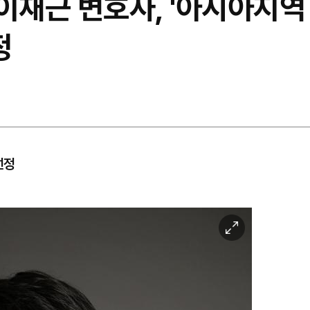
이재근 변호사, '아시아지역
정
선정
이
미
지
확
대