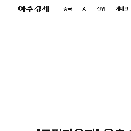
아
중국
AI
산업
재테크
주
경
제