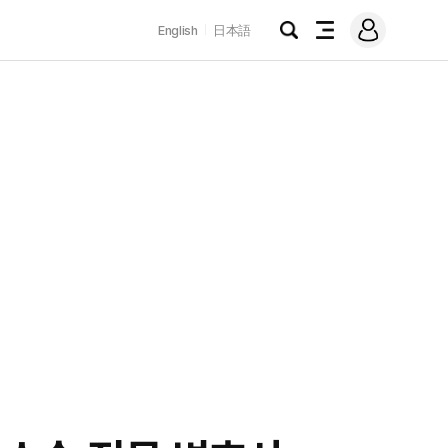
로
English
日本語
그
검
전
인
색
체
메
뉴