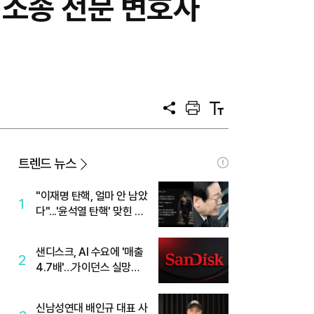
 소송 전문 변호사
공
프
텍
유
린
스
트
트
크
기
트렌드 뉴스
"이재명 탄핵, 얼마 안 남았
1
다"...'윤석열 탄핵' 맞힌 무
당, '성지글' 등장
샌디스크, AI 수요에 '매출
2
4.7배'…가이던스 실망에
'주가는 하락'
신남성연대 배인규 대표 사