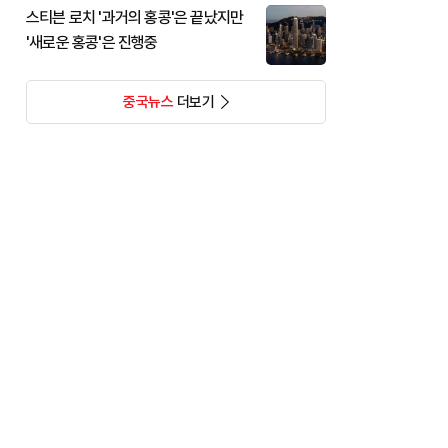
스티븐 로치 '과거의 홍콩'은 끝났지만
'새로운 홍콩'은 진행중
중국뉴스
더보기