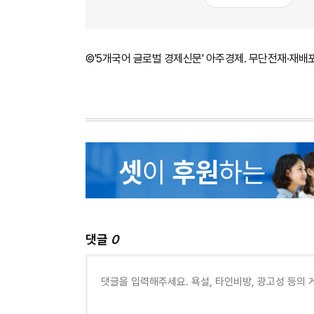
©'5개국어 글로벌 경제신문' 아주경제. 무단전재·재배
댓글
0