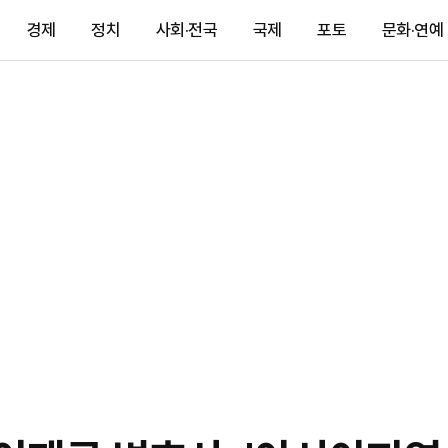
경제
정치
사회·전국
국제
포토
문화·연예