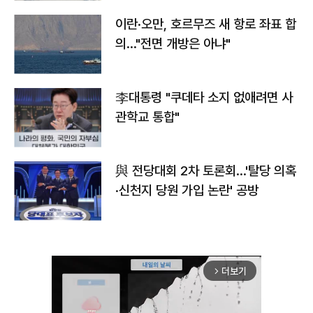
이란·오만, 호르무즈 새 항로 좌표 합
의…"전면 개방은 아냐"
李대통령 "쿠데타 소지 없애려면 사
관학교 통합"
與 전당대회 2차 토론회…'탈당 의혹
·신천지 당원 가입 논란' 공방
더보기
arrow_forward_ios