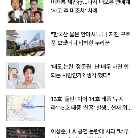
이재룡 재판行…다시 떠오른 연예계
'사고 후 미조치' 사례
"한국산 물은 안마셔"…日 지진 구호
품 보냈더니 비하한 누리꾼
'태도 논란' 정준원 "난 배우 하면 안
되는 사람인가? 생각 했다"
13호 '돌핀' 이어 14호 태풍 '구지
라'·15호 태풍 '찬홈' 발생…현재 위
치와 이동경로는?
이상준, LA 공연 논란에 사과 "너무