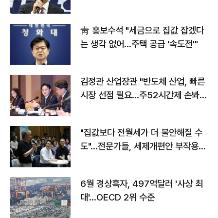
靑 홍보수석 "세금으로 집값 잡겠다
는 생각 없어…주택 공급 '속도전'"
김정관 산업장관 "반도체 산업, 빠른
시장 선점 필요…주52시간제 손봐
야"
"집값보다 전월세가 더 불안해질 수
도"…전문가들, 세제개편안 부작용
우려
6월 경상흑자, 497억달러 '사상 최
대'…OECD 2위 수준