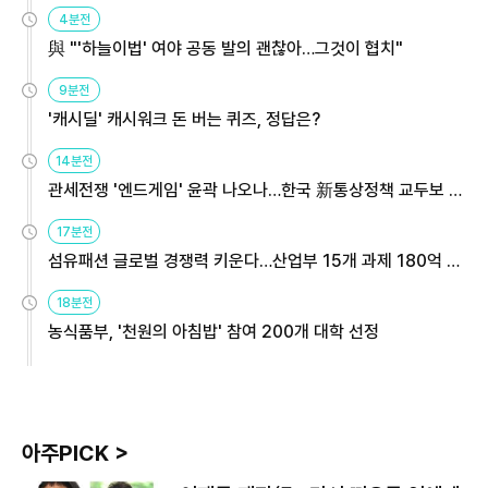
4분전
與 "'하늘이법' 여야 공동 발의 괜찮아…그것이 협치"
9분전
'캐시딜' 캐시워크 돈 버는 퀴즈, 정답은?
14분전
관세전쟁 '엔드게임' 윤곽 나오나…한국 新통상정책 교두보 활
용해야
17분전
섬유패션 글로벌 경쟁력 키운다…산업부 15개 과제 180억 지
원
18분전
농식품부, '천원의 아침밥' 참여 200개 대학 선정
아주PICK >