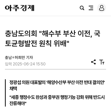
로
아
그
검
전
주
인
색
체
경
메
제
뉴
충남도의회 "해수부 부산 이전, 국
토균형발전 원칙 위배"
충남=허희만 기자
공
텍
입력 2025-06-24 15:50
유
스
트
크
기
정광섭 의원 대표발의 '해양수산부 부산 이전 반대 결의안'
채택
"세종 행정수도 완성과 중부권 행정기능 강화 위해 반드시
잔류해야"