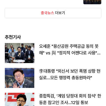
중국뉴스
더보기
추천기사
오세훈 "용산공원 주택공급 동의 못
해" vs 與 "정치적 어젠다로 사용"
맞불
李대통령 "외신서 보던 폭염 상황 현
실로…모든 행정력 총동원하라"
종합특검, '계엄 당정대 회의 참석' 한
동훈 참고인 조사...12일 통보