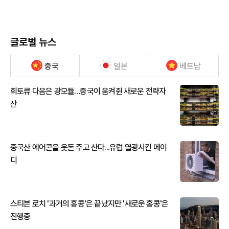
글로벌 뉴스
중국
일본
베트남
희토류 다음은 광모듈…중국이 움켜쥔 새로운 전략자
산
중국산 에어콘을 웃돈 주고 산다...유럽 열광시킨 메이
디
스티븐 로치 '과거의 홍콩'은 끝났지만 '새로운 홍콩'은
진행중