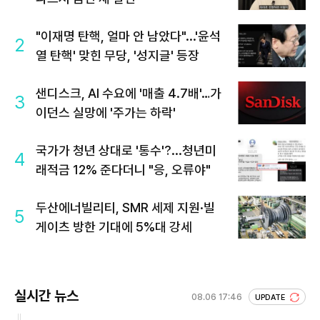
"이재명 탄핵, 얼마 안 남았다"...'윤석
2
열 탄핵' 맞힌 무당, '성지글' 등장
샌디스크, AI 수요에 '매출 4.7배'…가
3
이던스 실망에 '주가는 하락'
국가가 청년 상대로 '통수'?...청년미
4
래적금 12% 준다더니 "응, 오류야"
두산에너빌리티, SMR 세제 지원·빌
5
게이츠 방한 기대에 5%대 강세
실시간 뉴스
08.06 17:46
UPDATE