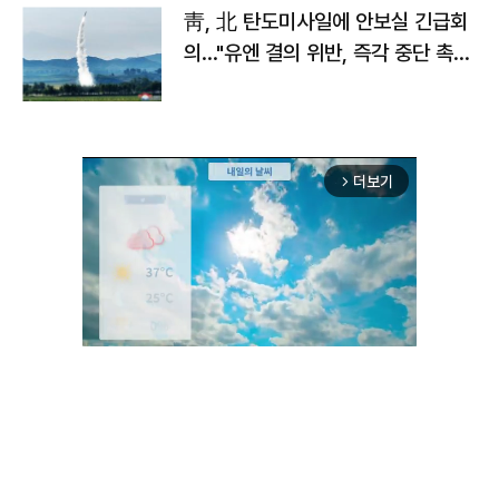
靑, 北 탄도미사일에 안보실 긴급회
의…"유엔 결의 위반, 즉각 중단 촉
구"
더보기
arrow_forward_ios
Unmute