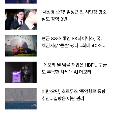
'채상병 순직' 임성근 전 사단장 항소
심도 징역 3년
현금 88조 쌓인 SK하이닉스, 국내
채권시장 '큰손' 됐다…최대 40조 투
자
"메모리 월 넘을 해법은 HBF"…구글
도 주목한 차세대 AI 메모리
이란·오만, 호르무즈 '중앙항로 통항'
추진…입항은 이란 관리