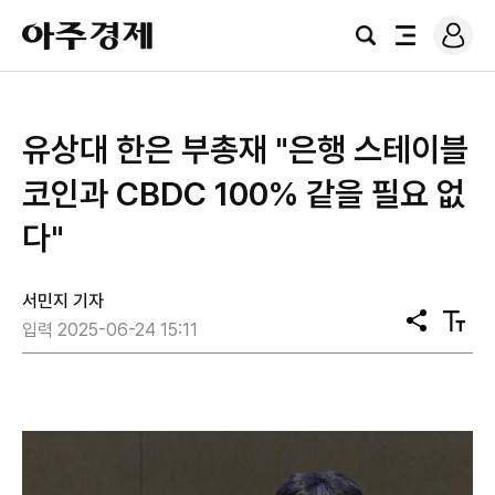
로
아
그
검
전
주
인
색
체
경
메
제
뉴
유상대 한은 부총재 "은행 스테이블
코인과 CBDC 100% 같을 필요 없
다"
서민지 기자
공
텍
입력 2025-06-24 15:11
유
스
트
크
기