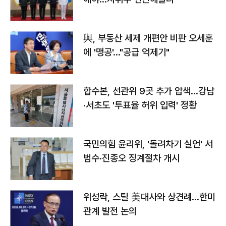
與, 부동산 세제 개편안 비판 오세훈
에 '맹공'…"공급 억제기"
합수본, 선관위 9곳 추가 압색…강남
·서초도 '투표율 허위 입력' 정황
국민의힘 윤리위, '돌려차기 실언' 서
범수·진종오 징계절차 개시
위성락, 스틸 美대사와 상견례…한미
관계 발전 논의