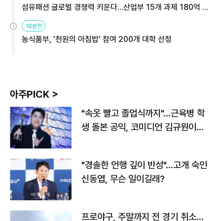
섬유패션 글로벌 경쟁력 키운다…산업부 15개 과제 180억 지
원
18분전
농식품부, '천원의 아침밥' 참여 200개 대학 선정
아주PICK >
"속옷 빨고 졸업식까지"…근육병 학
생 돌본 공익, 코미디언 김규원이었
다
"경솔한 언행 깊이 반성"…고개 숙인
신동엽, 무슨 일이길래?
프로야구, 주말까지 전 경기 취소…