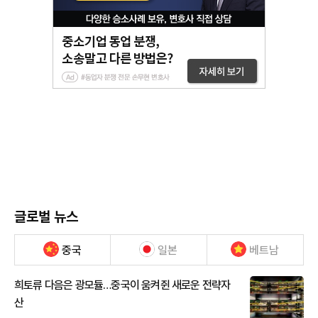
글로벌 뉴스
중국
일본
베트남
희토류 다음은 광모듈…중국이 움켜쥔 새로운 전략자
산