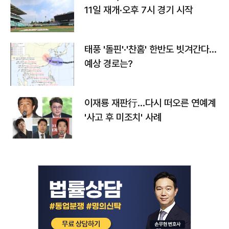
11일 재개·오후 7시 경기 시작
태풍 '돌핀'·'찬홈' 한반도 빗겨간다…
예상 경로는?
이재룡 재판行…다시 떠오른 연예계
'사고 후 미조치' 사례