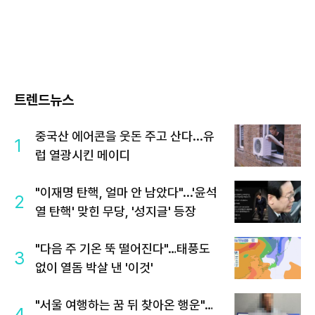
트렌드뉴스
중국산 에어콘을 웃돈 주고 산다...유
1
럽 열광시킨 메이디
"이재명 탄핵, 얼마 안 남았다"...'윤석
2
열 탄핵' 맞힌 무당, '성지글' 등장
"다음 주 기온 뚝 떨어진다"…태풍도
3
없이 열돔 박살 낸 '이것'
"서울 여행하는 꿈 뒤 찾아온 행운"…
4