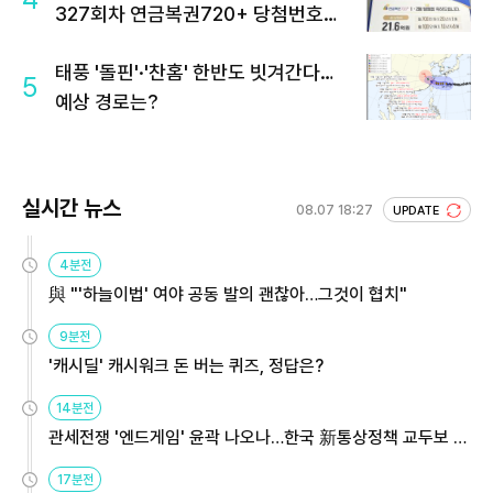
327회차 연금복권720+ 당첨번호조
회 주목
태풍 '돌핀'·'찬홈' 한반도 빗겨간다…
5
예상 경로는?
실시간 뉴스
08.07 18:27
UPDATE
4분전
與 "'하늘이법' 여야 공동 발의 괜찮아…그것이 협치"
9분전
'캐시딜' 캐시워크 돈 버는 퀴즈, 정답은?
14분전
관세전쟁 '엔드게임' 윤곽 나오나…한국 新통상정책 교두보 활
용해야
17분전