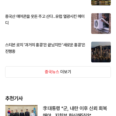
중국산 에어콘을 웃돈 주고 산다...유럽 열광시킨 메이
디
스티븐 로치 '과거의 홍콩'은 끝났지만 '새로운 홍콩'은
진행중
중국뉴스
더보기
추천기사
李대통령 "군, 내란 이후 신뢰 회복
해야…지휘부 헌신해달라"