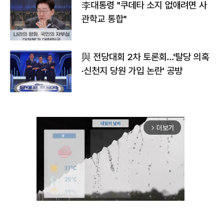
李대통령 "쿠데타 소지 없애려면 사
관학교 통합"
與 전당대회 2차 토론회…'탈당 의혹
·신천지 당원 가입 논란' 공방
더보기
arrow_forward_ios