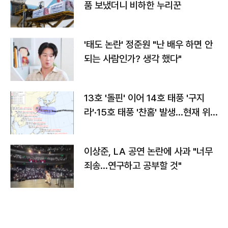
품 보냈더니 비하한 누리꾼
'태도 논란' 정준원 "난 배우 하면 안
되는 사람인가? 생각 했다"
13호 '돌핀' 이어 14호 태풍 '구지
라'·15호 태풍 '찬홈' 발생…현재 위
치와 이동경로는?
이상준, LA 공연 논란에 사과 "너무
죄송…연구하고 공부할 것"