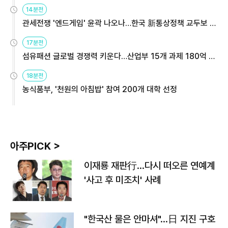
14분전
관세전쟁 '엔드게임' 윤곽 나오나…한국 新통상정책 교두보 활
용해야
17분전
섬유패션 글로벌 경쟁력 키운다…산업부 15개 과제 180억 지
원
18분전
농식품부, '천원의 아침밥' 참여 200개 대학 선정
아주PICK >
이재룡 재판行…다시 떠오른 연예계
'사고 후 미조치' 사례
"한국산 물은 안마셔"…日 지진 구호