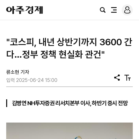
로
아
그
검
전
주
인
색
체
경
메
제
뉴
"코스피, 내년 상반기까지 3600 간
다…정부 정책 현실화 관건"
류소현 기자
공
텍
입력 2025-06-24 15:00
유
스
트
크
기
김병연 NH투자증권 리서치본부 이사, 하반기 증시 전망