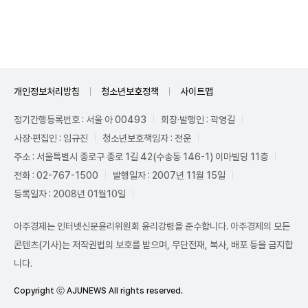
Unmute
개인정보처리방침
청소년보호정책
사이트맵
정기간행등록번호 : 서울 아 00493
회장·발행인 : 곽영길
사장·편집인 : 임규진
청소년보호책임자 : 전운
주소 : 서울특별시 종로구 종로 1길 42(수송동 146-1) 이마빌딩 11층
전화 : 02-767-1500
발행일자 : 2007년 11월 15일
등록일자 : 2008년 01월10일
아주경제는 인터넷신문윤리위원회 윤리강령을 준수합니다. 아주경제의 모든
콘텐츠(기사)는 저작권법의 보호를 받으며, 무단전재, 복사, 배포 등을 금지합
니다.
Copyright ⓒ AJUNEWS All rights reserved.