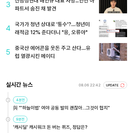
신남성연대 배인규 대표 사망…인천 아
3
파트서 숨진 채 발견
국가가 청년 상대로 '통수'?...청년미
4
래적금 12% 준다더니 "응, 오류야"
중국산 에어콘을 웃돈 주고 산다...유
5
럽 열광시킨 메이디
실시간 뉴스
08.06 22:42
UPDATE
4분전
與 "'하늘이법' 여야 공동 발의 괜찮아…그것이 협치"
9분전
'캐시딜' 캐시워크 돈 버는 퀴즈, 정답은?