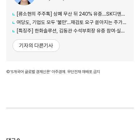
[류소현의 주주톡] 상폐 무산 뒤 240% 유증…SK디앤디는 주주를 설득했나?
여당도, 기업도 모두 '불만'...재검토 요구 쏟아지는 주가누르기 방지 세제개편안
[특징주] 한화솔루션, 김동관 수석부회장 유증 참여·실적 개선 기대에 16% 강세
기자의 다른기사
©'5개국어 글로벌 경제신문' 아주경제. 무단전재·재배포 금지