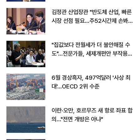
김정관 산업장관 "반도체 산업, 빠른
시장 선점 필요…주52시간제 손봐
야"
"집값보다 전월세가 더 불안해질 수
도"…전문가들, 세제개편안 부작용
우려
6월 경상흑자, 497억달러 '사상 최
대'…OECD 2위 수준
이란·오만, 호르무즈 새 항로 좌표 합
의…"전면 개방은 아냐"