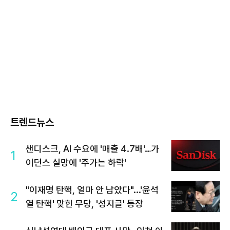
트렌드뉴스
샌디스크, AI 수요에 '매출 4.7배'…가
1
이던스 실망에 '주가는 하락'
"이재명 탄핵, 얼마 안 남았다"...'윤석
2
열 탄핵' 맞힌 무당, '성지글' 등장