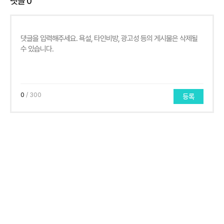
댓글
0
0
/ 300
등록