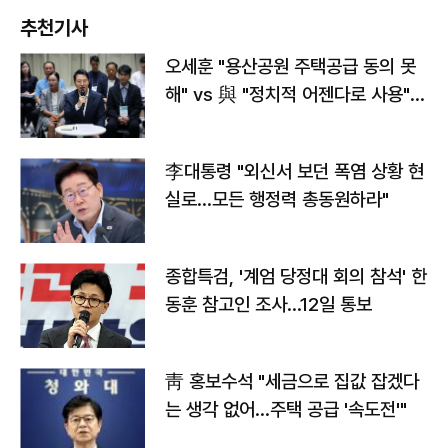
추천기사
오세훈 "용산공원 주택공급 동의 못
해" vs 與 "정치적 어젠다로 사용"
맞불
李대통령 "외신서 보던 폭염 상황 현
실로…모든 행정력 총동원하라"
종합특검, '계엄 당정대 회의 참석' 한
동훈 참고인 조사...12일 통보
靑 홍보수석 "세금으로 집값 잡겠다
는 생각 없어…주택 공급 '속도전'"