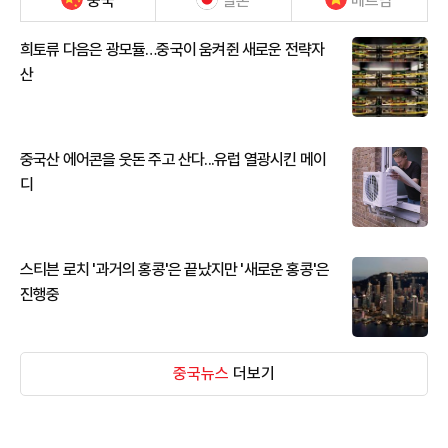
중국
일본
베트남
희토류 다음은 광모듈…중국이 움켜쥔 새로운 전략자
산
중국산 에어콘을 웃돈 주고 산다...유럽 열광시킨 메이
디
스티븐 로치 '과거의 홍콩'은 끝났지만 '새로운 홍콩'은
진행중
중국뉴스
더보기