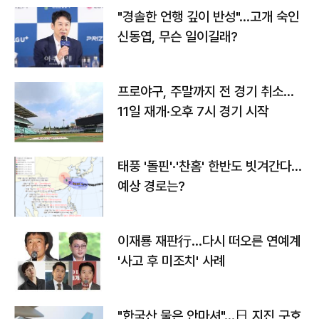
"경솔한 언행 깊이 반성"…고개 숙인
신동엽, 무슨 일이길래?
프로야구, 주말까지 전 경기 취소…
11일 재개·오후 7시 경기 시작
태풍 '돌핀'·'찬홈' 한반도 빗겨간다…
예상 경로는?
이재룡 재판行…다시 떠오른 연예계
'사고 후 미조치' 사례
"한국산 물은 안마셔"…日 지진 구호