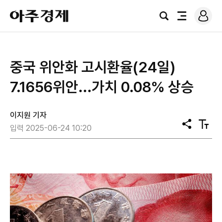
로
아
그
검
전
주
인
색
체
경
메
제
뉴
중국 위안화 고시환율(24일)
7.1656위안...가치 0.08% 상승
이지원 기자
공
텍
입력 2025-06-24 10:20
유
스
트
크
기