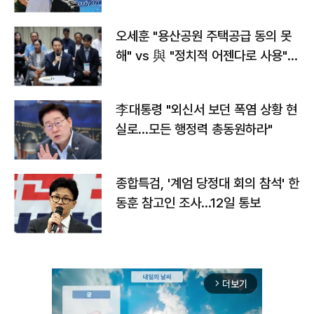
오세훈 "용산공원 주택공급 동의 못
해" vs 與 "정치적 어젠다로 사용"
맞불
李대통령 "외신서 보던 폭염 상황 현
실로…모든 행정력 총동원하라"
종합특검, '계엄 당정대 회의 참석' 한
동훈 참고인 조사...12일 통보
더보기
arrow_forward_ios