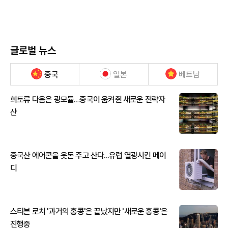
글로벌 뉴스
중국
일본
베트남
희토류 다음은 광모듈…중국이 움켜쥔 새로운 전략자
산
중국산 에어콘을 웃돈 주고 산다...유럽 열광시킨 메이
디
스티븐 로치 '과거의 홍콩'은 끝났지만 '새로운 홍콩'은
진행중