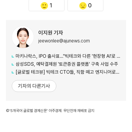
1
0
이지원 기자
jeewonlee@ajunews.com
마키나락스, IPO 출사표…"빅테크와 다른 '현장형 AI'로 승부"
삼성SDS, 예탁결제원 '토큰증권 플랫폼' 구축 사업 수주
[글로벌 테크뷰] 빅테크 CTO들, 직함 떼고 엔지니어로 유턴...'앤트로픽행 러시' 이유는
기자의 다른기사
©'5개국어 글로벌 경제신문' 아주경제. 무단전재·재배포 금지