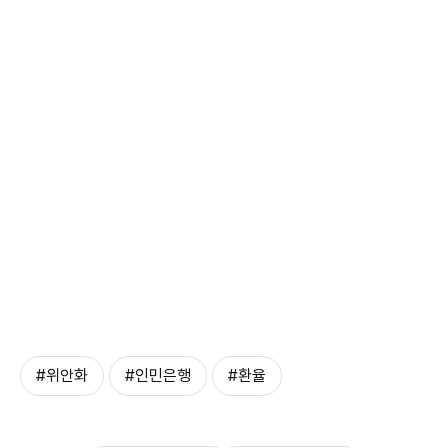
#위안화
#인민은행
#환율