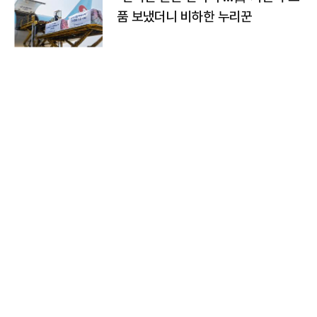
품 보냈더니 비하한 누리꾼