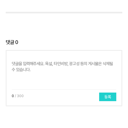
댓글
0
0
/ 300
등록