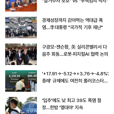
"실거주자 보호" vs "무책임의 극치"
경제성장까지 갉아먹는 역대급 폭
염…李대통령 "국가적 기후 재난"
구광모-젠슨황, 美 실리콘밸리서 다
음주 회동…로봇·피지컬AI 협력 논의
'+17.91→-5.12→+3.76→-4.8%'…'
종레' 규제에도 여전히 롤러코스터
타는 코스피
'입추'에도 낮 최고 39도 폭염 절
정…한밤 '열대야' 지속