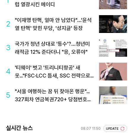
1
럽 열광시킨 메이디
"이재명 탄핵, 얼마 안 남았다"...'윤석
2
열 탄핵' 맞힌 무당, '성지글' 등장
국가가 청년 상대로 '통수'?...청년미
3
래적금 12% 준다더니 "응, 오류야"
'티웨이' 벗고 '트리니티항공' 새
4
옷…"FSC·LCC 틈새, SSC 전략으로
공략"
"서울 여행하는 꿈 뒤 찾아온 행운"…
5
327회차 연금복권720+ 당첨번호조
회 주목
실시간 뉴스
08.07 11:50
UPDATE