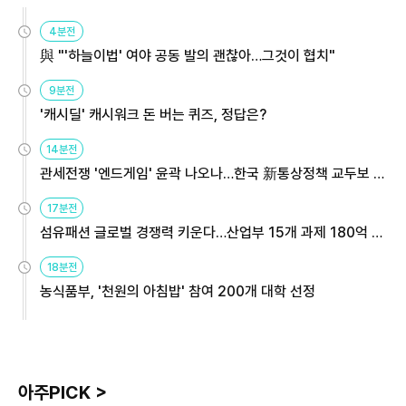
4분전
與 "'하늘이법' 여야 공동 발의 괜찮아…그것이 협치"
9분전
'캐시딜' 캐시워크 돈 버는 퀴즈, 정답은?
14분전
관세전쟁 '엔드게임' 윤곽 나오나…한국 新통상정책 교두보 활
용해야
17분전
섬유패션 글로벌 경쟁력 키운다…산업부 15개 과제 180억 지
원
18분전
농식품부, '천원의 아침밥' 참여 200개 대학 선정
아주PICK >