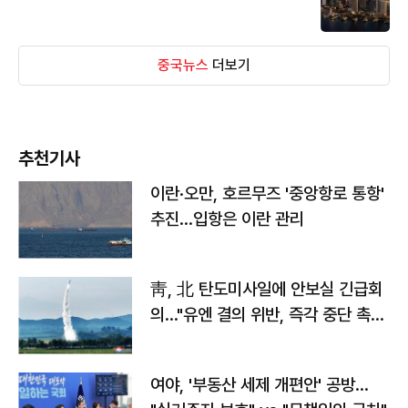
중국뉴스
더보기
추천기사
이란·오만, 호르무즈 '중앙항로 통항'
추진…입항은 이란 관리
靑, 北 탄도미사일에 안보실 긴급회
의…"유엔 결의 위반, 즉각 중단 촉
구"
여야, '부동산 세제 개편안' 공방…