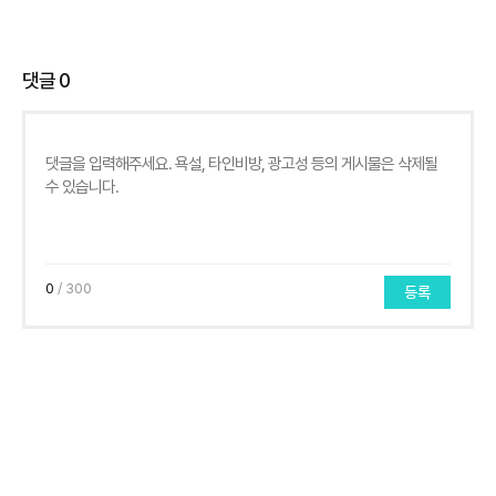
댓글
0
0
/ 300
등록