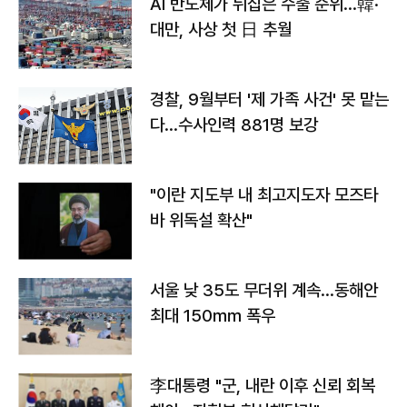
AI 반도체가 뒤집은 수출 순위…韓·
대만, 사상 첫 日 추월
경찰, 9월부터 '제 가족 사건' 못 맡는
다…수사인력 881명 보강
"이란 지도부 내 최고지도자 모즈타
바 위독설 확산"
서울 낮 35도 무더위 계속…동해안
최대 150㎜ 폭우
李대통령 "군, 내란 이후 신뢰 회복