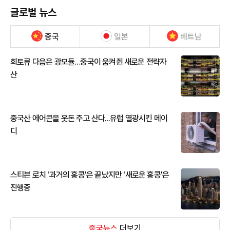
글로벌 뉴스
중국
일본
베트남
희토류 다음은 광모듈…중국이 움켜쥔 새로운 전략자
산
중국산 에어콘을 웃돈 주고 산다...유럽 열광시킨 메이
디
스티븐 로치 '과거의 홍콩'은 끝났지만 '새로운 홍콩'은
진행중
중국뉴스
더보기