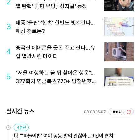
2
열 탄핵' 맞힌 무당, '성지글' 등장
태풍 '돌핀'·'찬홈' 한반도 빗겨간다…
3
예상 경로는?
중국산 에어콘을 웃돈 주고 산다...유
4
럽 열광시킨 메이디
"서울 여행하는 꿈 뒤 찾아온 행운"…
5
327회차 연금복권720+ 당첨번호조
회 주목
실시간 뉴스
08.08 16:07
UPDATE
4분전
與 "'하늘이법' 여야 공동 발의 괜찮아…그것이 협치"