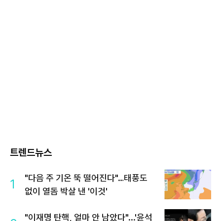
트렌드뉴스
"다음 주 기온 뚝 떨어진다"…태풍도
1
없이 열돔 박살 낸 '이것'
"이재명 탄핵, 얼마 안 남았다"...'윤석