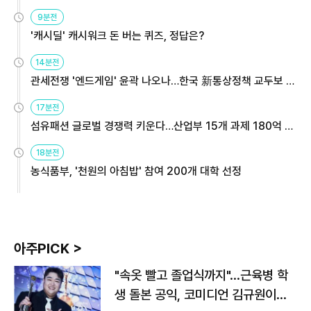
9분전
'캐시딜' 캐시워크 돈 버는 퀴즈, 정답은?
14분전
관세전쟁 '엔드게임' 윤곽 나오나…한국 新통상정책 교두보 활
용해야
17분전
섬유패션 글로벌 경쟁력 키운다…산업부 15개 과제 180억 지
원
18분전
농식품부, '천원의 아침밥' 참여 200개 대학 선정
아주PICK >
"속옷 빨고 졸업식까지"…근육병 학
생 돌본 공익, 코미디언 김규원이었