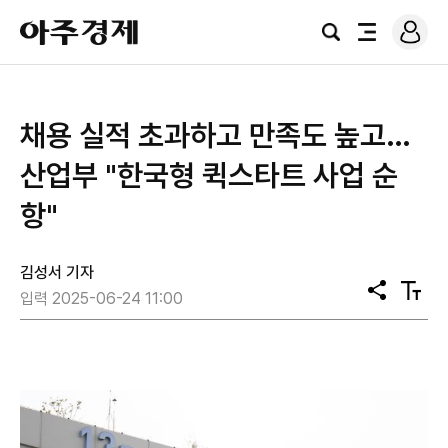
로
아
그
검
전
주
인
색
체
경
메
제
뉴
채용 실적 초과하고 만족도 높고…
산업부 "한국형 퀵스타트 사업 순
항"
김성서 기자
공
텍
입력 2025-06-24 11:00
유
스
트
크
기