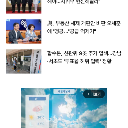
해야…지휘부 헌신해달라"
與, 부동산 세제 개편안 비판 오세훈
에 '맹공'…"공급 억제기"
합수본, 선관위 9곳 추가 압색…강남
·서초도 '투표율 허위 입력' 정황
더보기
arrow_forward_ios