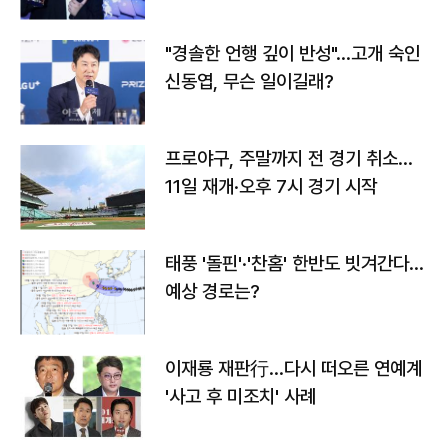
다
"경솔한 언행 깊이 반성"…고개 숙인
신동엽, 무슨 일이길래?
프로야구, 주말까지 전 경기 취소…
11일 재개·오후 7시 경기 시작
태풍 '돌핀'·'찬홈' 한반도 빗겨간다…
예상 경로는?
이재룡 재판行…다시 떠오른 연예계
'사고 후 미조치' 사례