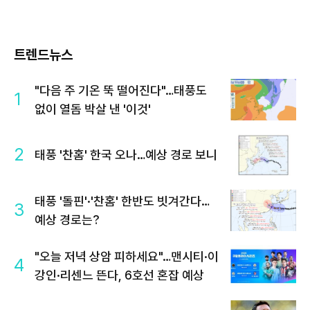
트렌드뉴스
"다음 주 기온 뚝 떨어진다"…태풍도
1
없이 열돔 박살 낸 '이것'
2
태풍 '찬홈' 한국 오나…예상 경로 보니
태풍 '돌핀'·'찬홈' 한반도 빗겨간다…
3
예상 경로는?
"오늘 저녁 상암 피하세요"…맨시티·이
4
강인·리센느 뜬다, 6호선 혼잡 예상