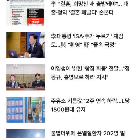
李 "결혼, 희망찬 새 출발돼야"… 대
출·청약 '결혼 페널티' 손본다
李대통령 'ISA·주가 누르기' 재검
토…與 "환영" 野 "졸속 국정"
이임생이 밝힌 '빵집 회동' 전말…"정
몽규, 홍명보로 하라 지시"
주유소 기름값 12주 연속 하락…L당
1800원대 유지
불볕더위에 온열질환자 202명 발