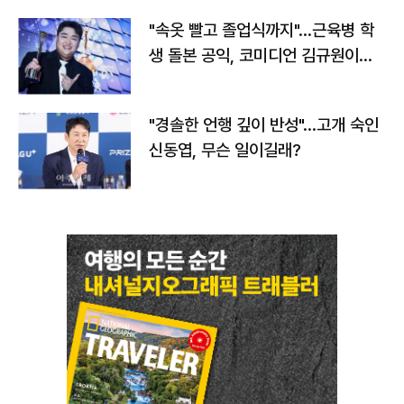
"속옷 빨고 졸업식까지"…근육병 학
생 돌본 공익, 코미디언 김규원이었
다
"경솔한 언행 깊이 반성"…고개 숙인
신동엽, 무슨 일이길래?