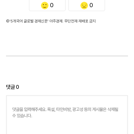
0
0
©'5개국어 글로벌 경제신문' 아주경제. 무단전재·재배포 금지
댓글
0