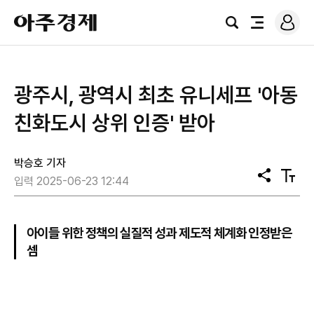
로
아
그
검
전
주
인
색
체
경
메
제
뉴
광주시, 광역시 최초 유니세프 '아동
친화도시 상위 인증' 받아
박승호 기자
공
텍
입력 2025-06-23 12:44
유
스
트
크
기
아이들 위한 정책의 실질적 성과 제도적 체계화 인정받은
셈