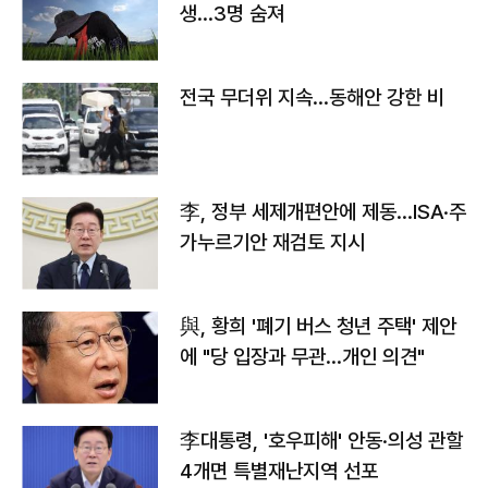
생…3명 숨져
전국 무더위 지속…동해안 강한 비
李, 정부 세제개편안에 제동…ISA·주
가누르기안 재검토 지시
與, 황희 '폐기 버스 청년 주택' 제안
에 "당 입장과 무관…개인 의견"
李대통령, '호우피해' 안동·의성 관할
4개면 특별재난지역 선포