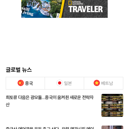
글로벌 뉴스
중국
일본
베트남
희토류 다음은 광모듈…중국이 움켜쥔 새로운 전략자
산