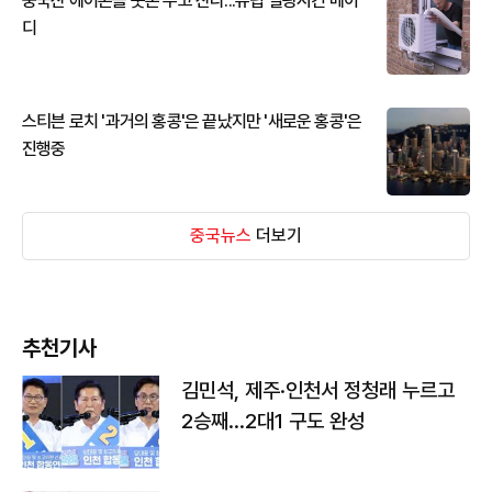
중국산 에어콘을 웃돈 주고 산다...유럽 열광시킨 메이
디
스티븐 로치 '과거의 홍콩'은 끝났지만 '새로운 홍콩'은
진행중
중국뉴스
더보기
추천기사
김민석, 제주·인천서 정청래 누르고
2승째…2대1 구도 완성