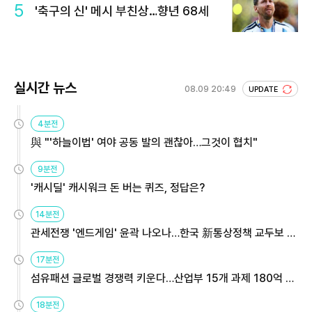
5
'축구의 신' 메시 부친상…향년 68세
실시간 뉴스
08.09 20:49
UPDATE
4분전
與 "'하늘이법' 여야 공동 발의 괜찮아…그것이 협치"
9분전
'캐시딜' 캐시워크 돈 버는 퀴즈, 정답은?
14분전
관세전쟁 '엔드게임' 윤곽 나오나…한국 新통상정책 교두보 활
용해야
17분전
섬유패션 글로벌 경쟁력 키운다…산업부 15개 과제 180억 지
원
18분전