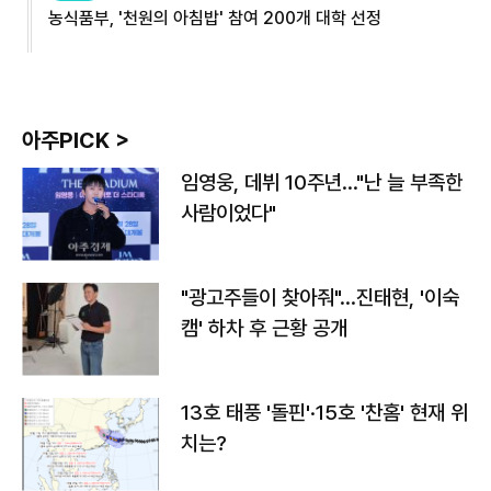
농식품부, '천원의 아침밥' 참여 200개 대학 선정
아주PICK >
임영웅, 데뷔 10주년…"난 늘 부족한
사람이었다"
"광고주들이 찾아줘"…진태현, '이숙
캠' 하차 후 근황 공개
13호 태풍 '돌핀'·15호 '찬홈' 현재 위
치는?