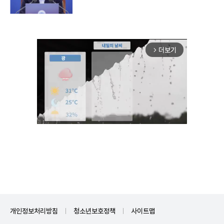
더보기
arrow_forward_ios
Unmute
개인정보처리방침
청소년보호정책
사이트맵