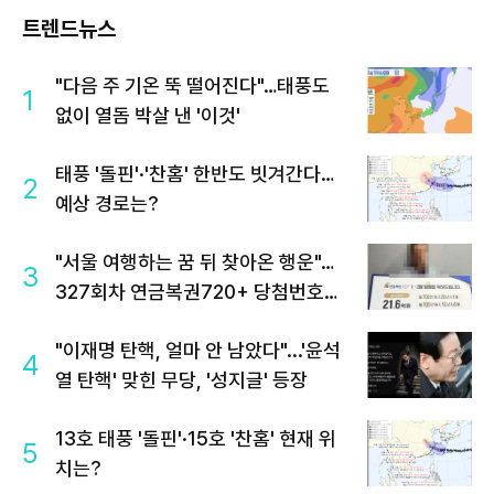
트렌드뉴스
"다음 주 기온 뚝 떨어진다"…태풍도
1
없이 열돔 박살 낸 '이것'
태풍 '돌핀'·'찬홈' 한반도 빗겨간다…
2
예상 경로는?
"서울 여행하는 꿈 뒤 찾아온 행운"…
3
327회차 연금복권720+ 당첨번호조
회 주목
"이재명 탄핵, 얼마 안 남았다"...'윤석
4
열 탄핵' 맞힌 무당, '성지글' 등장
13호 태풍 '돌핀'·15호 '찬홈' 현재 위
5
치는?