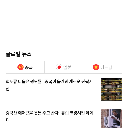
글로벌 뉴스
중국
일본
베트남
희토류 다음은 광모듈…중국이 움켜쥔 새로운 전략자
산
중국산 에어콘을 웃돈 주고 산다...유럽 열광시킨 메이
디