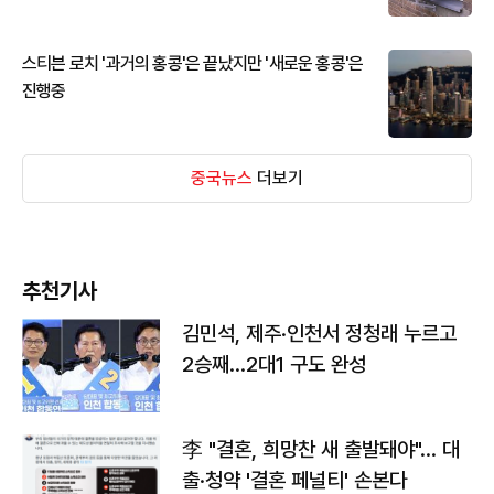
스티븐 로치 '과거의 홍콩'은 끝났지만 '새로운 홍콩'은
진행중
중국뉴스
더보기
추천기사
김민석, 제주·인천서 정청래 누르고
2승째…2대1 구도 완성
李 "결혼, 희망찬 새 출발돼야"… 대
출·청약 '결혼 페널티' 손본다