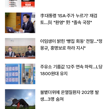
李대통령 'ISA·주가 누르기' 재검
토…與 "환영" 野 "졸속 국정"
이임생이 밝힌 '빵집 회동' 전말…"정
몽규, 홍명보로 하라 지시"
주유소 기름값 12주 연속 하락…L당
1800원대 유지
불볕더위에 온열질환자 202명 발
생…3명 숨져