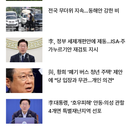
전국 무더위 지속…동해안 강한 비
李, 정부 세제개편안에 제동…ISA·주
가누르기안 재검토 지시
與, 황희 '폐기 버스 청년 주택' 제안
에 "당 입장과 무관…개인 의견"
李대통령, '호우피해' 안동·의성 관할
4개면 특별재난지역 선포