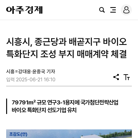
로
아
그
검
전
주
인
색
체
경
메
제
뉴
시흥시, 종근당과 배곧지구 바이오
특화단지 조성 부지 매매계약 체결
시흥=강대웅·윤중국 기자
공
텍
입력 2025-06-21 16:10
유
스
트
크
기
79791㎡ 규모 연구3-1용지에 국가첨단전략산업
바이오 특화단지 선도기업 유치