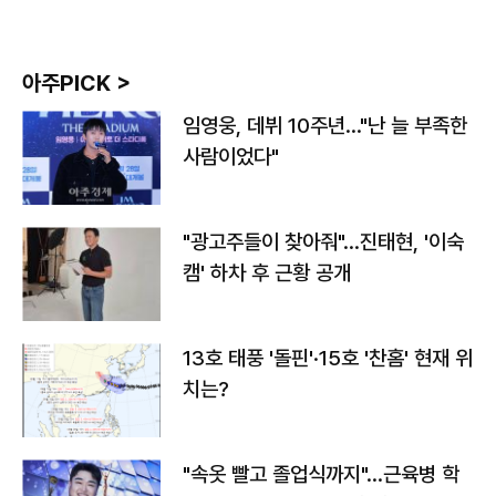
아주PICK >
임영웅, 데뷔 10주년…"난 늘 부족한
사람이었다"
"광고주들이 찾아줘"…진태현, '이숙
캠' 하차 후 근황 공개
13호 태풍 '돌핀'·15호 '찬홈' 현재 위
치는?
"속옷 빨고 졸업식까지"…근육병 학