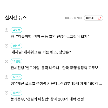
실시간 뉴스
08.09 07:13
UPDATE
4분전
與 "'하늘이법' 여야 공동 발의 괜찮아…그것이 협치"
9분전
'캐시딜' 캐시워크 돈 버는 퀴즈, 정답은?
14분전
관세전쟁 '엔드게임' 윤곽 나오나…한국 新통상정책 교두보 활
용해야
17분전
섬유패션 글로벌 경쟁력 키운다…산업부 15개 과제 180억 지
원
18분전
농식품부, '천원의 아침밥' 참여 200개 대학 선정