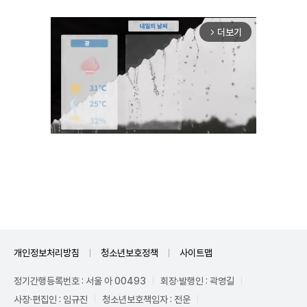
더보기
arrow_forward_ios
Unmute
개인정보처리방침
청소년보호정책
사이트맵
정기간행등록번호 : 서울 아 00493
회장·발행인 : 곽영길
사장·편집인 : 임규진
청소년보호책임자 : 전운