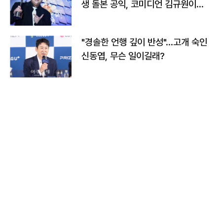
생 돌본 공익, 코미디언 김규원이었
다
"경솔한 언행 깊이 반성"…고개 숙인
신동엽, 무슨 일이길래?