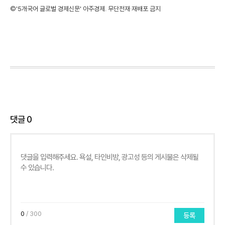
©'5개국어 글로벌 경제신문' 아주경제. 무단전재·재배포 금지
댓글
0
0
/ 300
등록