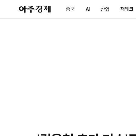
아
중국
AI
산업
재테크
주
경
제