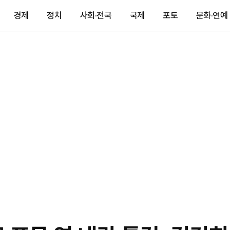
경제
정치
사회·전국
국제
포토
문화·연예