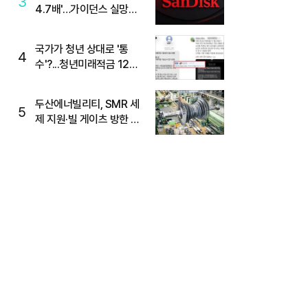
3
4.7배'…가이던스 실망에
'주가는 하락'
국가가 청년 상대로 '통
4
수'?...청년미래적금 12%
준다더니 "응, 오류야"
두산에너빌리티, SMR 세
5
제 지원·빌 게이츠 방한 기
대에 5%대 강세