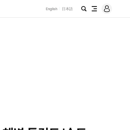
로
English
日本語
그
검
전
인
색
체
메
뉴