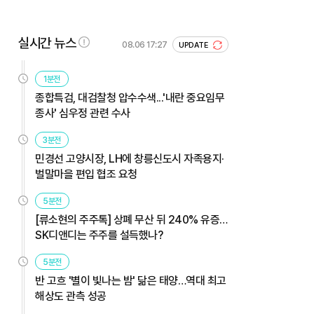
실시간 뉴스
08.06 17:27
UPDATE
1분전
종합특검, 대검찰청 압수수색...'내란 중요임무
종사' 심우정 관련 수사
3분전
민경선 고양시장, LH에 창릉신도시 자족용지·
벌말마을 편입 협조 요청
5분전
[류소현의 주주톡] 상폐 무산 뒤 240% 유증…
SK디앤디는 주주를 설득했나?
5분전
반 고흐 '별이 빛나는 밤' 닮은 태양…역대 최고
해상도 관측 성공