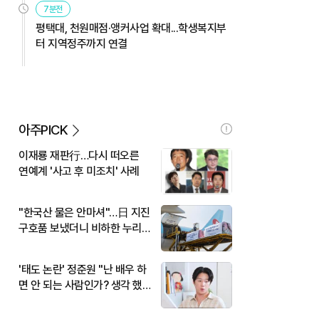
7분전
평택대, 천원매점·앵커사업 확대...학생복지부
터 지역정주까지 연결
아주PICK
이재룡 재판行…다시 떠오른
연예계 '사고 후 미조치' 사례
"한국산 물은 안마셔"…日 지진
구호품 보냈더니 비하한 누리
꾼
'태도 논란' 정준원 "난 배우 하
면 안 되는 사람인가? 생각 했
다"