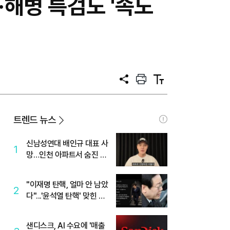
·해병 특검도 '속도
공
프
텍
유
린
스
트
트
크
기
트렌드 뉴스
신남성연대 배인규 대표 사
1
망…인천 아파트서 숨진 채
발견
"이재명 탄핵, 얼마 안 남았
2
다"...'윤석열 탄핵' 맞힌 무
당, '성지글' 등장
샌디스크, AI 수요에 '매출