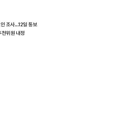
 조사...12일 통보
민추천위원 내정