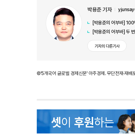
박용준 기자
yjunsa
[박용준의 어부바] 10
[박용준의 어부바] 두 
기자의 다른기사
©'5개국어 글로벌 경제신문' 아주경제. 무단전재·재배