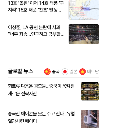
13호 '돌핀' 이어 14호 태풍 '구
지라'·15호 태풍 '찬홈' 발생…
현재 위치와 이동경로는?
이상준, LA 공연 논란에 사과
"너무 죄송…연구하고 공부할
것"
글로벌 뉴스
중국
일본
베트남
희토류 다음은 광모듈…중국이 움켜쥔
새로운 전략자산
중국산 에어콘을 웃돈 주고 산다...유럽
열광시킨 메이디