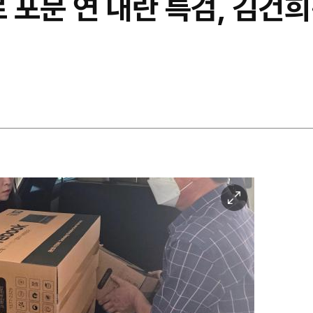
로 포문 연 내란 특검, 김건희
이
미
지
확
대