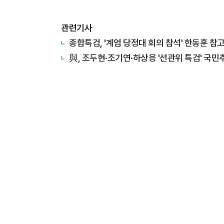
관련기사
종합특검, '계엄 당정대 회의 참석' 한동훈 참고인
與, 조두현·조기연·하상응 '선관위 특검' 국