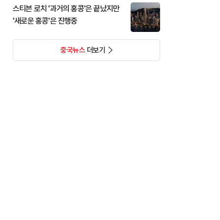
스티븐 로치 '과거의 홍콩'은 끝났지만
'새로운 홍콩'은 진행중
중국뉴스
더보기