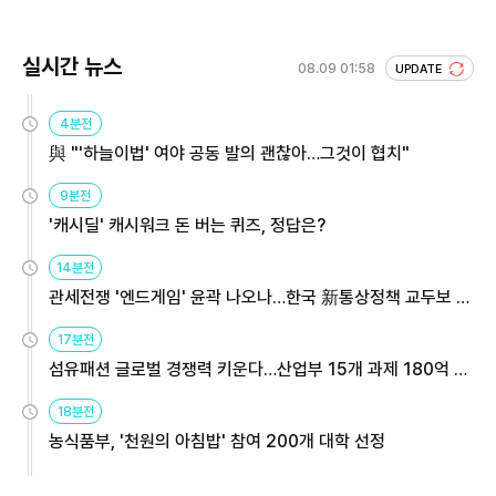
실시간 뉴스
08.09 01:58
UPDATE
4분전
與 "'하늘이법' 여야 공동 발의 괜찮아…그것이 협치"
9분전
'캐시딜' 캐시워크 돈 버는 퀴즈, 정답은?
14분전
관세전쟁 '엔드게임' 윤곽 나오나…한국 新통상정책 교두보 활
용해야
17분전
섬유패션 글로벌 경쟁력 키운다…산업부 15개 과제 180억 지
원
18분전
농식품부, '천원의 아침밥' 참여 200개 대학 선정