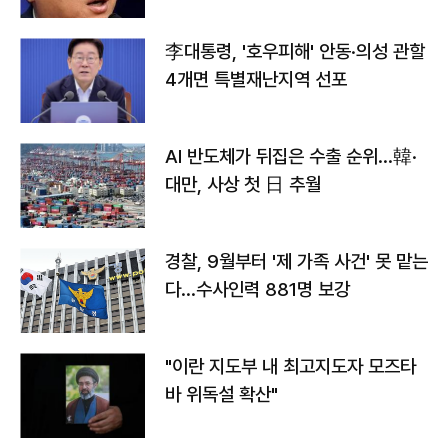
李대통령, '호우피해' 안동·의성 관할
4개면 특별재난지역 선포
AI 반도체가 뒤집은 수출 순위…韓·
대만, 사상 첫 日 추월
경찰, 9월부터 '제 가족 사건' 못 맡는
다…수사인력 881명 보강
"이란 지도부 내 최고지도자 모즈타
바 위독설 확산"