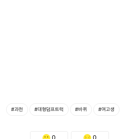
#과천
#대형덤프트럭
#바퀴
#여고생
0
0