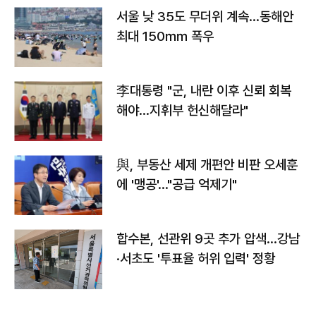
서울 낮 35도 무더위 계속…동해안
최대 150㎜ 폭우
李대통령 "군, 내란 이후 신뢰 회복
해야…지휘부 헌신해달라"
與, 부동산 세제 개편안 비판 오세훈
에 '맹공'…"공급 억제기"
합수본, 선관위 9곳 추가 압색…강남
·서초도 '투표율 허위 입력' 정황