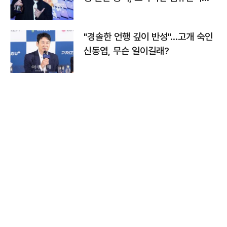
다
"경솔한 언행 깊이 반성"…고개 숙인
신동엽, 무슨 일이길래?