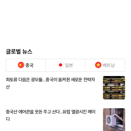
글로벌 뉴스
중국
일본
베트남
희토류 다음은 광모듈…중국이 움켜쥔 새로운 전략자
산
중국산 에어콘을 웃돈 주고 산다...유럽 열광시킨 메이
디