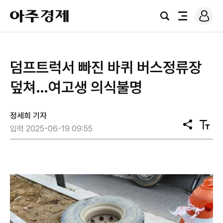
로
아
그
검
전
주
인
색
체
경
메
제
뉴
덤프트럭서 빠진 바퀴 버스정류장
덮쳐…여고생 의식불명
정세희 기자
공
텍
입력 2025-06-19 09:55
유
스
트
크
기