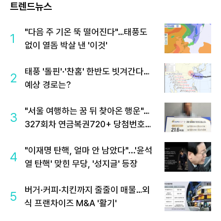
트렌드뉴스
"다음 주 기온 뚝 떨어진다"…태풍도
1
없이 열돔 박살 낸 '이것'
태풍 '돌핀'·'찬홈' 한반도 빗겨간다…
2
예상 경로는?
"서울 여행하는 꿈 뒤 찾아온 행운"…
3
327회차 연금복권720+ 당첨번호조
회 주목
"이재명 탄핵, 얼마 안 남았다"...'윤석
4
열 탄핵' 맞힌 무당, '성지글' 등장
버거·커피·치킨까지 줄줄이 매물…외
5
식 프랜차이즈 M&A '활기'