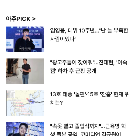
아주PICK >
임영웅, 데뷔 10주년…"난 늘 부족한
사람이었다"
"광고주들이 찾아줘"…진태현, '이숙
캠' 하차 후 근황 공개
13호 태풍 '돌핀'·15호 '찬홈' 현재 위
치는?
"속옷 빨고 졸업식까지"…근육병 학
생 돌본 공익, 코미디언 김규원이었