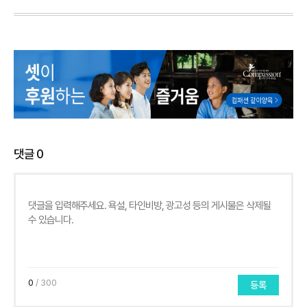
댓글
0
0
/ 300
등록