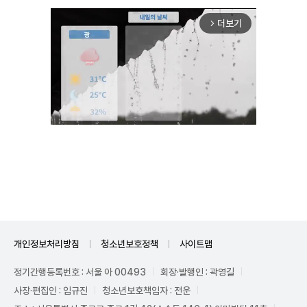
더보기
arrow_forward_ios
Mute
개인정보처리방침
청소년보호정책
사이트맵
정기간행등록번호 : 서울 아 00493
회장·발행인 : 곽영길
사장·편집인 : 임규진
청소년보호책임자 : 전운