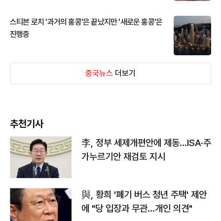
스티븐 로치 '과거의 홍콩'은 끝났지만 '새로운 홍콩'은
진행중
중국뉴스
더보기
추천기사
李, 정부 세제개편안에 제동…ISA·주
가누르기안 재검토 지시
與, 황희 '폐기 버스 청년 주택' 제안
에 "당 입장과 무관…개인 의견"